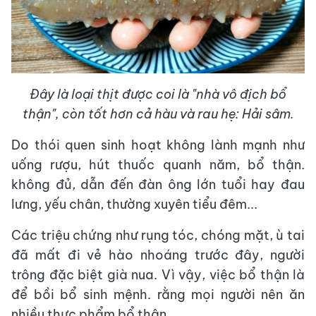
Đây là loại thịt được coi là "nhà vô địch bổ
thận", còn tốt hơn cả hàu và rau hẹ: Hải sâm.
Do thói quen sinh hoạt không lành mạnh như
uống rượu, hút thuốc quanh năm, bổ thận.
không đủ, dẫn đến đàn ông lớn tuổi hay đau
lưng, yếu chân, thường xuyên tiểu đêm...
Các triệu chứng như rụng tóc, chóng mặt, ù tai
đã mất đi vẻ hào nhoáng trước đây, người
trông đặc biệt già nua. Vì vậy, việc bổ thận là
để bồi bổ sinh mệnh. rằng mọi người nên ăn
nhiều thực phẩm bổ thận.