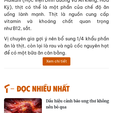
Malkani (Học viện Dinh dưỡng và Ăn kiêng, Hoa
Kỳ), thịt có thể là một phần của chế độ ăn
uống lành mạnh. Thịt là nguồn cung cấp
vitamin và khoáng chất quan trọng
như B12, sắt.
Vị chuyên gia gợi ý nên bổ sung 1/4 khẩu phần
ăn là thịt, còn lại là rau và ngũ cốc nguyên hạt
để có một bữa ăn cân bằng.
Xem chi tiết
Đọc nhiều nhất
Dấu hiệu cảnh báo ung thư không
nên bỏ qua