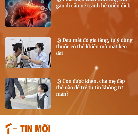
gan di căn né tránh hệ miễn dịch
Đau mắt đỏ gia tăng, tự ý dùng
thuốc có thể khiến mờ mắt kéo
dài
Con được khen, cha mẹ đáp
thế nào để trẻ tự tin không tự
mãn?
Tin mới