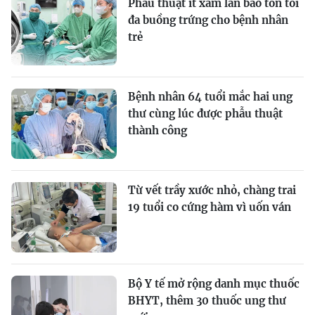
Phẫu thuật ít xâm lấn bảo tồn tối
đa buồng trứng cho bệnh nhân
trẻ
Bệnh nhân 64 tuổi mắc hai ung
thư cùng lúc được phẫu thuật
thành công
Từ vết trầy xước nhỏ, chàng trai
19 tuổi co cứng hàm vì uốn ván
Bộ Y tế mở rộng danh mục thuốc
BHYT, thêm 30 thuốc ung thư