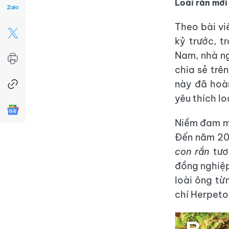
Loài rắn mới
Theo bài vi
kỷ trước, t
Nam, nhà ng
chia sẻ trê
này đã hoàn
yêu thích l
Niềm đam mê
Đến năm 202
con rắn
tươ
đồng nghiệp
loài ông từ
chí Herpeto