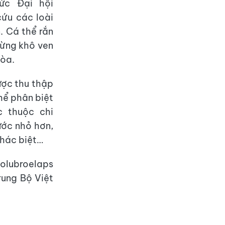
ức Đại hội
cứu các loài
. Cá thể rắn
rừng khô ven
Hòa.
ược thu thập
hể phân biệt
c thuộc chi
ước nhỏ hơn,
khác biệt…
Colubroelaps
rung Bộ Việt