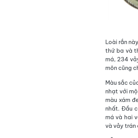
Loài rắn này
thứ ba và t
má, 234 vảy
môn cũng ch
Màu sắc của
nhạt với mộ
màu xám đe
nhất. Đầu c
má và hai v
và vảy trán