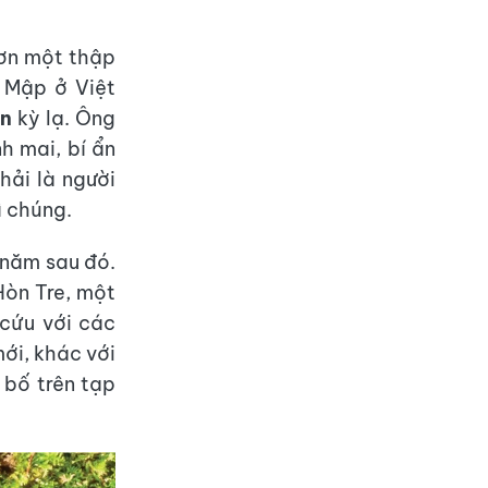
hơn một thập
a Mập ở Việt
ắn
kỳ lạ. Ông
h mai, bí ẩn
hải là người
ì chúng.
 năm sau đó.
Hòn Tre, một
 cứu với các
ới, khác với
 bố trên tạp