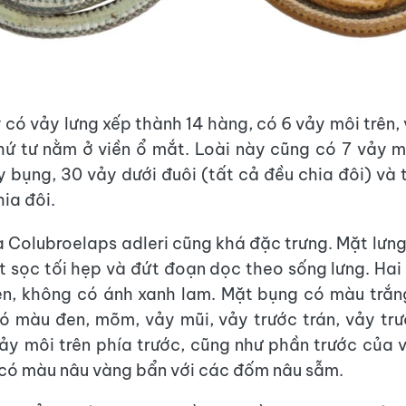
 có vảy lưng xếp thành 14 hàng, có 6 vảy môi trên,
hứ tư nằm ở viền ổ mắt. Loài này cũng có 7 vảy m
 bụng, 30 vảy dưới đuôi (tất cả đều chia đôi) và
ia đôi.
 Colubroelaps adleri cũng khá đặc trưng. Mặt lưn
t sọc tối hẹp và đứt đoạn dọc theo sống lưng. Hai
n, không có ánh xanh lam. Mặt bụng có màu trắn
ó màu đen, mõm, vảy mũi, vảy trước trán, vảy tr
ảy môi trên phía trước, cũng như phần trước của 
 có màu nâu vàng bẩn với các đốm nâu sẫm.