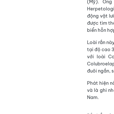
(Mỹ). Ông
Herpetologi
động vật lư
được tìm th
biển hỗn hợ
Loài rắn nà
tại độ cao 
với loài C
Colubroelap
đuôi ngắn, s
Phát hiện n
và là ghi n
Nam.