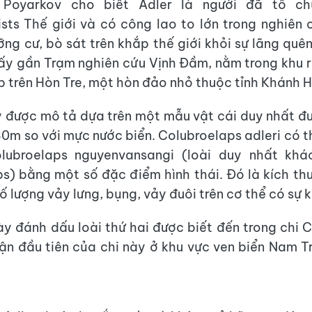
 Poyarkov cho biết Adler là người đã tổ ch
sts Thế giới và có công lao to lớn trong nghiên 
ỡng cư, bò sát trên khắp thế giới khỏi sự lãng quên
ấy gần Trạm nghiên cứu Vịnh Đầm, nằm trong khu 
p trên Hòn Tre, một hòn đảo nhỏ thuộc tỉnh Khánh 
y được mô tả dựa trên một mẫu vật cái duy nhất đ
30m so với mực nước biển. Colubroelaps adleri có t
olubroelaps nguyenvansangi (loài duy nhất khá
s) bằng một số đặc điểm hình thái. Đó là kích th
ố lượng vảy lưng, bụng, vảy đuôi trên cơ thể có sự 
ày đánh dấu loài thứ hai được biết đến trong chi 
hận đầu tiên của chi này ở khu vực ven biển Nam T