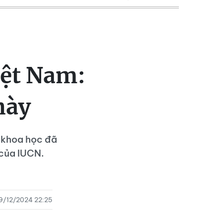
iệt Nam:
này
à khoa học đã
của IUCN.
9/12/2024 22:25