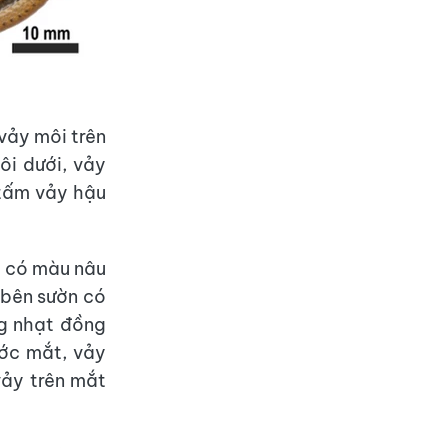
 vảy môi trên
ôi dưới, vảy
 tấm vảy hậu
g có màu nâu
 bên sườn có
g nhạt đồng
ước mắt, vảy
vảy trên mắt