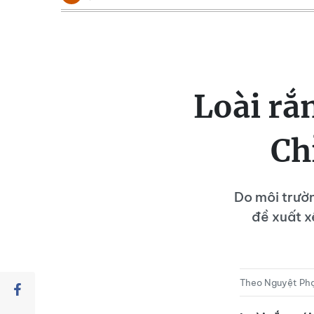
Loài rắ
Ch
Do môi trườn
đề xuất 
Theo Nguyệt Phạ