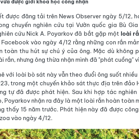
 vừa được giới khoa học công nhận
ết được đăng tải trên News Observer ngày 5/12, 
rong chuyến nghiên cứu tại Vườn quốc gia Bù Gi
hiên cứu Nick A. Poyarkov đã bắt gặp một
loài r
n Facebook vào ngày 4/12 rằng những con rắn mản
 toàn thu hút sự chú ý của ông. Mặc dù không p
oài rắn, nhưng ông thừa nhận mình đã "phát cuồng" v
 với loài bò sát này vẫn theo đuổi ông suốt nhiều
3, trong một chuyến khảo sát thực địa trên đảo 
ng tự đã được phát hiện. Sau khi hợp tác nghiên
, Poyarkov nhận ra đây là một loài rắn hoàn toàn m
ng thấy 15 năm trước. Phát hiện này đã được công
zoa vào ngày 4/12.