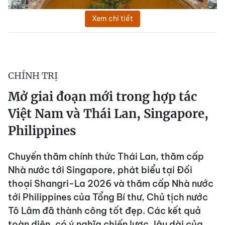
Xem chi tiết
CHÍNH TRỊ
Mở giai đoạn mới trong hợp tác
Việt Nam và Thái Lan, Singapore,
Philippines
Chuyến thăm chính thức Thái Lan, thăm cấp
Nhà nước tới Singapore, phát biểu tại Đối
thoại Shangri-La 2026 và thăm cấp Nhà nước
tới Philippines của Tổng Bí thư, Chủ tịch nước
Tô Lâm đã thành công tốt đẹp. Các kết quả
toàn diện, có ý nghĩa chiến lược, lâu dài của