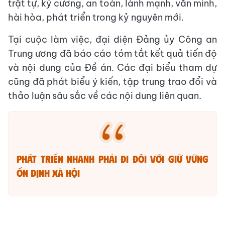
trật tự, kỷ cương, an toàn, lành mạnh, văn minh,
hài hòa, phát triển trong kỷ nguyên mới.
Tại cuộc làm việc, đại diện Đảng ủy Công an
Trung ương đã báo cáo tóm tắt kết quả tiến độ
và nội dung của Đề án. Các đại biểu tham dự
cũng đã phát biểu ý kiến, tập trung trao đổi và
thảo luận sâu sắc về các nội dung liên quan.
PHÁT TRIỂN NHANH PHẢI ĐI ĐÔI VỚI GIỮ VỮNG
ỔN ĐỊNH XÃ HỘI