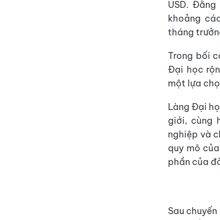
USD. Đằng 
khoảng các
tháng trưởn
Trong bối c
Đại học rộ
một lựa chọ
Làng Đại họ
giới, cùng 
nghiệp và c
quy mô của 
phần của đờ
Sau chuyến 