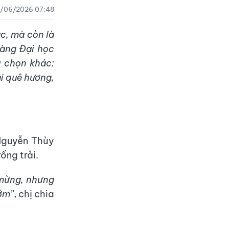
0/06/2026 07:48
ạc, mà còn là
Làng Đại học
 chọn khác:
ại quê hương,
 Nguyễn Thùy
ống trải.
 mừng, nhưng
ớm”
, chị chia