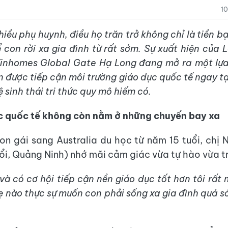
1
iều phụ huynh, điều họ trăn trở không chỉ là tiền b
ể con rời xa gia đình từ rất sớm. Sự xuất hiện của 
Vinhomes Global Gate Hạ Long đang mở ra một lựa
n được tiếp cận môi trường giáo dục quốc tế ngay t
 sinh thái tri thức quy mô hiếm có.
c quốc tế không còn nằm ở những chuyến bay xa
on gái sang Australia du học từ năm 15 tuổi, chị
ổi, Quảng Ninh) nhớ mãi cảm giác vừa tự hào vừa tr
 và có cơ hội tiếp cận nền giáo dục tốt hơn tôi rất
 nào thực sự muốn con phải sống xa gia đình quá s