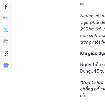
PV
Nhưng với nh
việc phải đ
200ha tại 
các sinh viê
trong một hệ
Khi giáo dụ
Ngày tiễn c
Dung (45 tu
“Con tự lập
chẳng bố mẹ
sẻ.