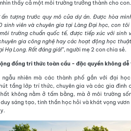
 nhìn thấy cả một môi trường trưởng thành cho con.
ự ấn tượng trước quy mô của dự án. Được hòa mì
 sinh viên và chuyên gia tại Làng Đại học, con tôi 
 môi trường chuẩn quốc tế, được tiếp xúc với sinh v
 chuyên gia công nghệ hay các hoạt động học thuật
i Hạ Long. Rất đáng giá!”
, người mẹ 2 con chia sẻ.
ộng đồng tri thức toàn cầu - đặc quyền không dễ 
 ngẫu nhiên mà các thành phố gắn với đại học
hút tầng lớp trí thức, chuyên gia và các gia đình c
n nhất không nằm ở tấm bằng, mà ở môi trường số
 duy sáng tạo, tinh thần học hỏi và khát vọng vươn
y.