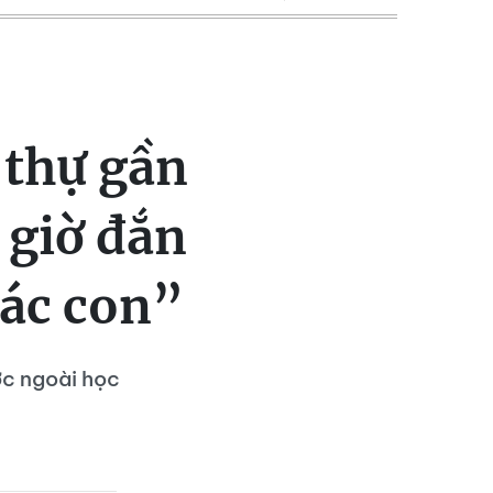
 thự gần
 giờ đắn
các con”
ớc ngoài học