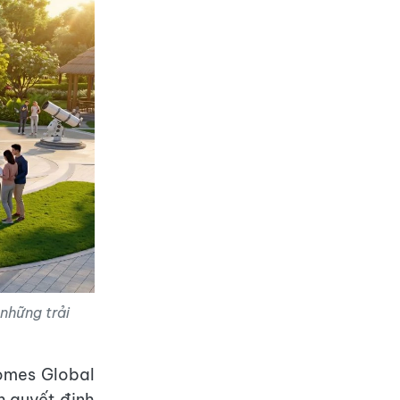
những trải
homes Global
h quyết định