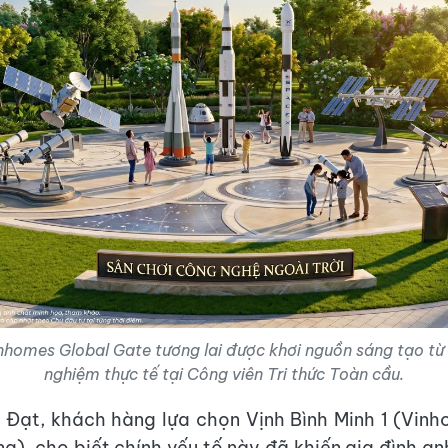
nhomes Global Gate tương lai được khơi nguồn sáng tạo từ 
nghiệm thực tế tại Công viên Tri thức Toàn cầu.
 Đạt, khách hàng lựa chọn Vịnh Bình Minh 1 (Vin
g), cho biết chính yếu tố này đã khiến gia đình an