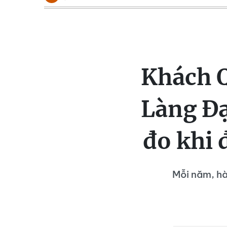
Khách Q
Làng Đạ
đo khi 
Mỗi năm, hà