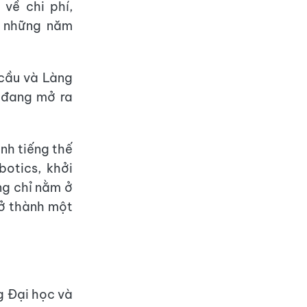
về chi phí,
g những năm
 cầu và Làng
 đang mở ra
nh tiếng thế
botics, khởi
ng chỉ nằm ở
rở thành một
g Đại học và