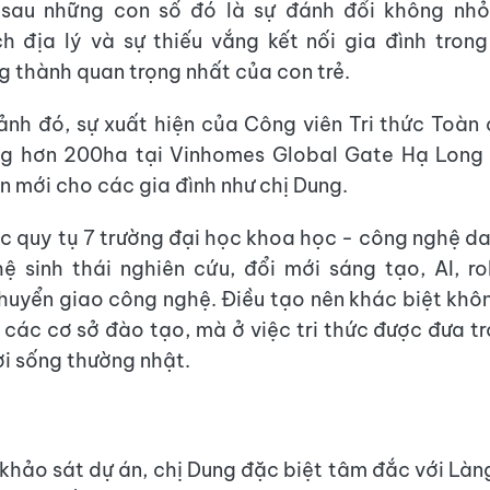
sau những con số đó là sự đánh đổi không nhỏ 
h địa lý và sự thiếu vắng kết nối gia đình tron
g thành quan trọng nhất của con trẻ.
ảnh đó, sự xuất hiện của Công viên Tri thức Toàn
ng hơn 200ha tại Vinhomes Global Gate Hạ Long
n mới cho các gia đình như chị Dung.
c quy tụ 7 trường đại học khoa học - công nghệ da
hệ sinh thái nghiên cứu, đổi mới sáng tạo, AI, ro
huyển giao công nghệ. Điều tạo nên khác biệt khô
các cơ sở đào tạo, mà ở việc tri thức được đưa t
i sống thường nhật.
khảo sát dự án, chị Dung đặc biệt tâm đắc với Làn