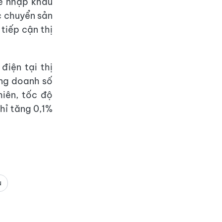
uế nhập khẩu
c chuyển sản
tiếp cận thị
iện tại thị
ổng doanh số
hiên, tốc độ
hỉ tăng 0,1%
u