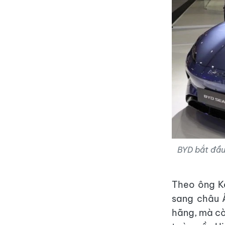
BYD bắt đầu
Theo ông Ke
sang châu Â
hãng, mà cò