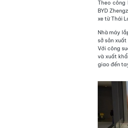
Theo công b
BYD Zhengzh
xe từ Thái 
Nhà máy lắp
sở sản xuất
Với công su
và xuất khẩ
giao đến ta