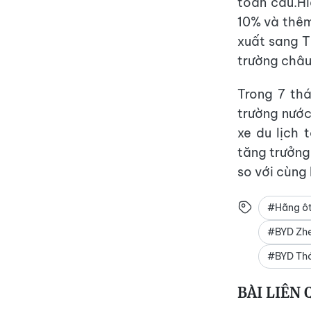
toàn cầu.Hi
10% và thêm
xuất sang T
trường châu
Trong 7 th
trường nước
xe du lịch 
tăng trưởng
so với cùng
#Hãng ôt
#BYD Zhe
#BYD Thá
BÀI LIÊN