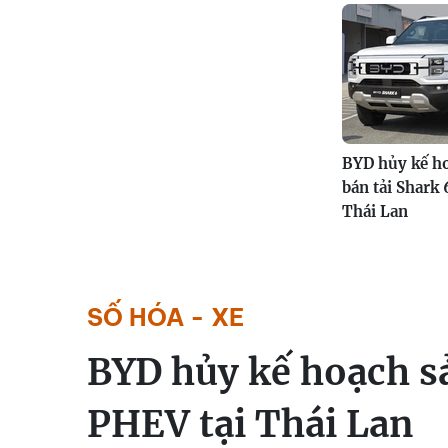
BYD hủy kế ho
bán tải Shark 
Thái Lan
SỐ HÓA - XE
BYD hủy kế hoạch sả
PHEV tại Thái Lan