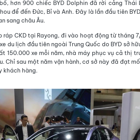
ố, hơn 900 chiếc BYD Dolphin đã rời cảng Thái 
ou để đến Đức, Bỉ và Anh. Đây là lần đầu tiên BY
Lan sang châu Âu.
 ráp CKD tại Rayong, đi vào hoạt động từ tháng 7
 xe du lịch đầu tiên ngoài Trung Quốc do BYD sở hữ
ất 150.000 xe mỗi năm, nhà máy phục vụ cả thị tr
u. Chỉ sau một năm vận hành, cơ sở này đã đạt m
y khách hàng.