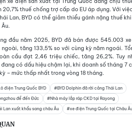
ện xe điện sản xuất tại Trung Quốc đang chịu th
 20,7% thuế chống trợ cấp do EU áp dụng. Với việ
hái Lan, BYD có thể giảm thiểu gánh nặng thuế khi 
 Âu.
áng đầu năm 2025, BYD đã bán được 545.003 xe đ
 ngoài, tăng 133,5% so với cùng kỳ năm ngoái. T
toàn cầu đạt 2,46 triệu chiếc, tăng 26,2%. Tuy n
 đang có dấu hiệu chậm lại, khi doanh số tháng 7 c
 kỳ – mức thấp nhất trong vòng 18 tháng.
ô điện Trung Quốc BYD
#BYD Dolphin đã rời cảng Thái Lan
ngzhou để đến Đức
#Nhà máy lắp ráp CKD tại Rayong
i Lan xuất khẩu sang châu Âu
#xe điện Trung Quốc tại Châu Â
 QUAN