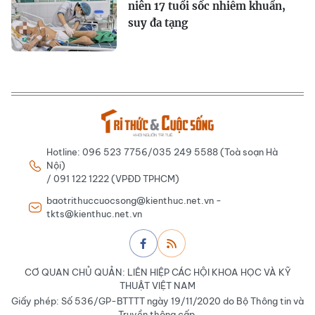
niên 17 tuổi sốc nhiễm khuẩn,
suy đa tạng
Hotline: 096 523 7756/035 249 5588 (Toà soạn Hà
Nội)
/ 091 122 1222 (VPĐD TPHCM)
baotrithuccuocsong@kienthuc.net.vn -
tkts@kienthuc.net.vn
CƠ QUAN CHỦ QUẢN: LIÊN HIỆP CÁC HỘI KHOA HỌC VÀ KỸ
THUẬT VIỆT NAM
Giấy phép: Số 536/GP-BTTTT ngày 19/11/2020 do Bộ Thông tin và
Truyền thông cấp.