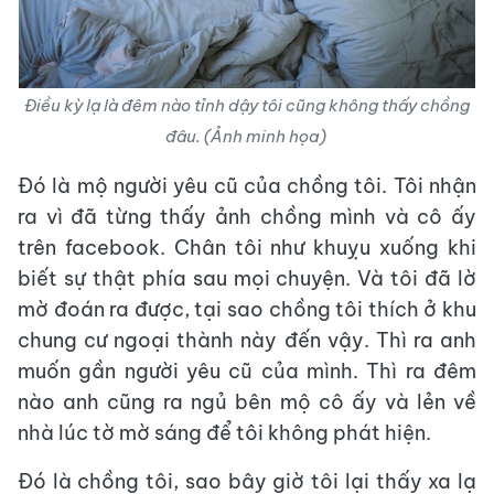
Điều kỳ lạ là đêm nào tỉnh dậy tôi cũng không thấy chồng
đâu. (Ảnh minh họa)
Đó là mộ người yêu cũ của chồng tôi. Tôi nhận
ra vì đã từng thấy ảnh chồng mình và cô ấy
trên facebook. Chân tôi như khuỵu xuống khi
biết sự thật phía sau mọi chuyện. Và tôi đã lờ
mờ đoán ra được, tại sao chồng tôi thích ở khu
chung cư ngoại thành này đến vậy. Thì ra anh
muốn gần người yêu cũ của mình. Thì ra đêm
nào anh cũng ra ngủ bên mộ cô ấy và lẻn về
nhà lúc tờ mờ sáng để tôi không phát hiện.
Đó là chồng tôi, sao bây giờ tôi lại thấy xa lạ