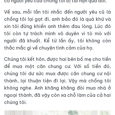
cô người yêu của chồng tôi bị tai nạn qua đời.
Về sau, mỗi lần tôi nhắc đến người yêu cũ là
chồng tôi lại gạt đi, anh bảo đó là quá khứ và
xin tôi đừng khiến anh thêm đau lòng. Lúc đó
tôi còn tự trách mình vô duyên vì tò mò với
người đã khuất. Kể từ lần ấy, tôi không còn
thắc mắc gì về chuyện tình cảm của họ.
Chúng tôi kết hôn, được hai bên bố mẹ cho tiền
để mua một căn chung cư. Với số tiền đó,
chúng tôi dư sức mua được căn chung cư nội
thành, lại thuận tiện đi lại. Vậy mà chồng tôi
không nghe. Anh khăng khăng đòi mua nhà ở
ngoại thành, đã vậy còn xa chỗ làm của cả hai
chúng tôi.