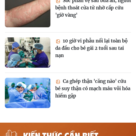
Sốc phản vệ sau bữa ăn, người
bệnh thoát cửa tử nhờ cấp cứu
'giờ vàng'
10 giờ vi phẫu nối lại toàn bộ
da đầu cho bé gái 2 tuổi sau tai
nạn
Ca ghép thận 'căng não' cứu
bé suy thận có mạch máu vôi hóa
hiếm gặp
KIẾN THỨC CẦN BIẾT