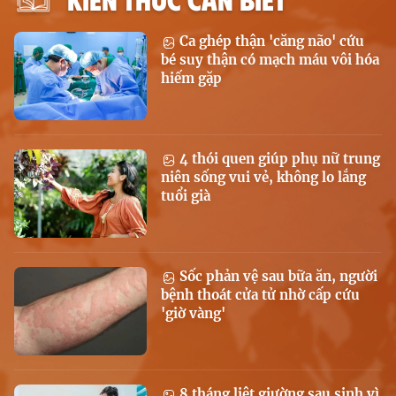
Ca ghép thận 'căng não' cứu
bé suy thận có mạch máu vôi hóa
hiếm gặp
4 thói quen giúp phụ nữ trung
niên sống vui vẻ, không lo lắng
tuổi già
Sốc phản vệ sau bữa ăn, người
bệnh thoát cửa tử nhờ cấp cứu
'giờ vàng'
8 tháng liệt giường sau sinh vì