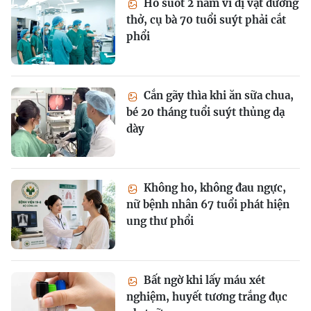
Ho suốt 2 năm vì dị vật đường
thở, cụ bà 70 tuổi suýt phải cắt
phổi
Cắn gãy thìa khi ăn sữa chua,
bé 20 tháng tuổi suýt thủng dạ
dày
Không ho, không đau ngực,
nữ bệnh nhân 67 tuổi phát hiện
ung thư phổi
Bất ngờ khi lấy máu xét
nghiệm, huyết tương trắng đục