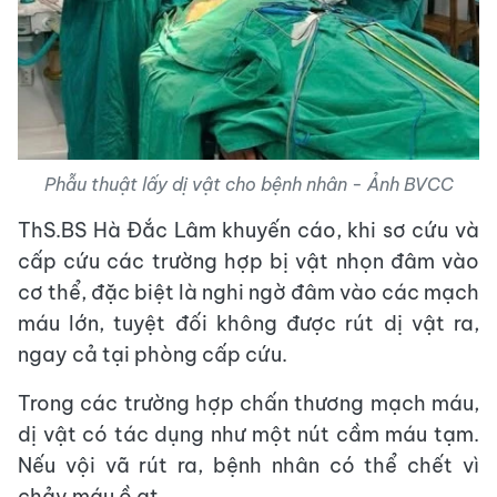
Phẫu thuật lấy dị vật cho bệnh nhân - Ảnh BVCC
ThS.BS Hà Đắc Lâm khuyến cáo, khi sơ cứu và
cấp cứu các trường hợp bị vật nhọn đâm vào
cơ thể, đặc biệt là nghi ngờ đâm vào các mạch
máu lớn, tuyệt đối không được rút dị vật ra,
ngay cả tại phòng cấp cứu.
Trong các trường hợp chấn thương mạch máu,
dị vật có tác dụng như một nút cầm máu tạm.
Nếu vội vã rút ra, bệnh nhân có thể chết vì
chảy máu ồ ạt.