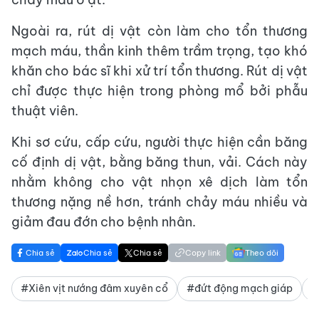
Ngoài ra, rút dị vật còn làm cho tổn thương
mạch máu, thần kinh thêm trầm trọng, tạo khó
khăn cho bác sĩ khi xử trí tổn thương. Rút dị vật
chỉ được thực hiện trong phòng mổ bởi phẫu
thuật viên.
Khi sơ cứu, cấp cứu, người thực hiện cần băng
cố định dị vật, bằng băng thun, vải. Cách này
nhằm không cho vật nhọn xê dịch làm tổn
thương nặng nề hơn, tránh chảy máu nhiều và
giảm đau đớn cho bệnh nhân.
Chia sẻ
Chia sẻ
Chia sẻ
Copy link
Theo dõi
#Xiên vịt nướng đâm xuyên cổ
#đứt động mạch giáp
#