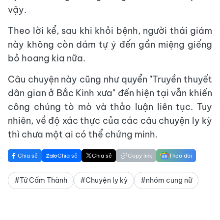
vậy.
Theo lời kể, sau khi khỏi bệnh, người thái giám
này không còn dám tự ý đến gần miệng giếng
bỏ hoang kia nữa.
Câu chuyện này cũng như quyển "Truyền thuyết
dân gian ở Bắc Kinh xưa" đến hiện tại vẫn khiến
công chúng tò mò và thảo luận liên tục. Tuy
nhiên, về độ xác thực của các câu chuyện ly kỳ
thì chưa một ai có thể chứng minh.
Chia sẻ
Chia sẻ
Chia sẻ
Copy link
Theo dõi
#Tử Cấm Thành
#Chuyện ly kỳ
#nhóm cung nữ