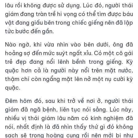
lâu rồi không được sử dụng. Lúc đó, người thái
giám đang tràn trề hi vọng có thể tìm được báu
vật đang giấu bên trong chiếc giếng nên đã lập
tức bước đến gần.
Nào ngờ, khi vừa nhìn vào bên dưới, ông đã
hoảng sợ đến mức suýt ngất xỉu. Có một cô gái
trẻ đẹp đang nổi lênh bềnh trong giếng. Kỳ
quặc hơn cả là người này nổi trên mặt nước,
thậm chí còn ngẩng mặt lên nở một nụ cười kỳ
quặc.
Đêm hôm đó, sau khi trở về nơi ở, người thái
giám đã ngã bệnh, liên tục nói sảng. Lúc này,
nhiều vị thái giám lâu năm có kinh nghiệm đã
nói, nhất định là đã nhìn thấy thứ gì đó không
sạch sẽ trong hoàng cung rồi nên mới bị như