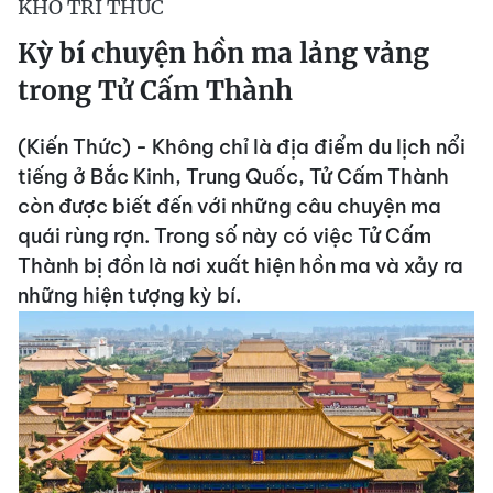
KHO TRI THỨC
Kỳ bí chuyện hồn ma lảng vảng
trong Tử Cấm Thành
(Kiến Thức) - Không chỉ là địa điểm du lịch nổi
tiếng ở Bắc Kinh, Trung Quốc, Tử Cấm Thành
còn được biết đến với những câu chuyện ma
quái rùng rợn. Trong số này có việc Tử Cấm
Thành bị đồn là nơi xuất hiện hồn ma và xảy ra
những hiện tượng kỳ bí.