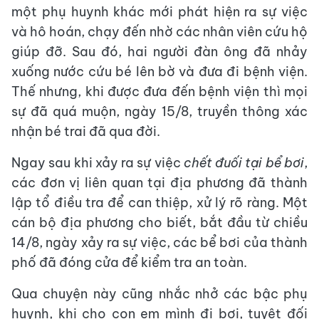
một phụ huynh khác mới phát hiện ra sự việc
và hô hoán, chạy đến nhờ các nhân viên cứu hộ
giúp đỡ. Sau đó, hai người đàn ông đã nhảy
xuống nước cứu bé lên bờ và đưa đi bệnh viện.
Thế nhưng, khi được đưa đến bệnh viện thì mọi
sự đã quá muộn, ngày 15/8, truyền thông xác
nhận bé trai đã qua đời.
Ngay sau khi xảy ra sự việc
chết đuối tại bể bơi
,
các đơn vị liên quan tại địa phương đã thành
lập tổ điều tra để can thiệp, xử lý rõ ràng. Một
cán bộ địa phương cho biết, bắt đầu từ chiều
14/8, ngày xảy ra sự việc, các bể bơi của thành
phố đã đóng cửa để kiểm tra an toàn.
Qua chuyện này cũng nhắc nhở các bậc phụ
huynh, khi cho con em mình đi bơi, tuyệt đối