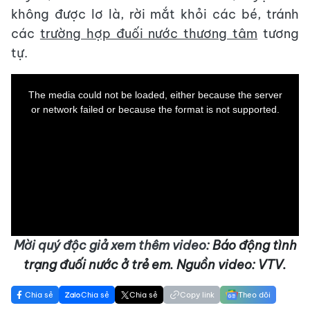
không được lơ là, rời mắt khỏi các bé, tránh
các
trường hợp đuối nước thương tâm
tương
tự.
This
is
a
The media could not be loaded, either because the server
modal
window.
or network failed or because the format is not supported.
Mời quý độc giả xem thêm video:
Báo động tình
trạng đuối nước ở trẻ em. Nguồn video: VTV.
Chia sẻ
Chia sẻ
Chia sẻ
Copy link
Theo dõi