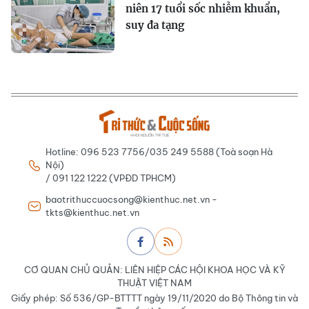
niên 17 tuổi sốc nhiễm khuẩn,
suy đa tạng
Hotline: 096 523 7756/035 249 5588 (Toà soạn Hà
Nội)
/ 091 122 1222 (VPĐD TPHCM)
baotrithuccuocsong@kienthuc.net.vn -
tkts@kienthuc.net.vn
CƠ QUAN CHỦ QUẢN: LIÊN HIỆP CÁC HỘI KHOA HỌC VÀ KỸ
THUẬT VIỆT NAM
Giấy phép: Số 536/GP-BTTTT ngày 19/11/2020 do Bộ Thông tin và