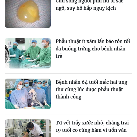
Cứu sống người phụ nữ bị sặc
ngô, suy hô hấp nguy kịch
Phẫu thuật ít xâm lấn bảo tồn tối
đa buồng trứng cho bệnh nhân
trẻ
Bệnh nhân 64 tuổi mắc hai ung
thư cùng lúc được phẫu thuật
thành công
Từ vết trầy xước nhỏ, chàng trai
19 tuổi co cứng hàm vì uốn ván