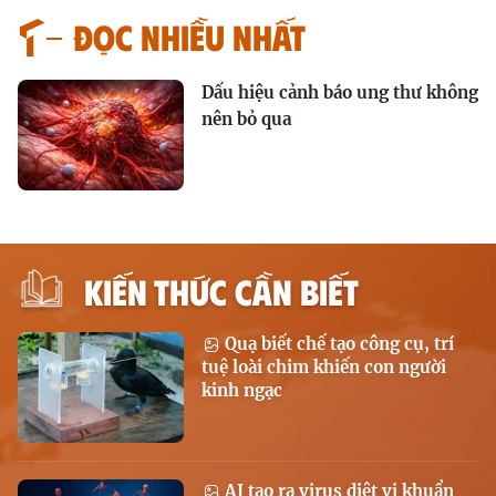
Đọc nhiều nhất
Dấu hiệu cảnh báo ung thư không
nên bỏ qua
KIẾN THỨC CẦN BIẾT
Quạ biết chế tạo công cụ, trí
tuệ loài chim khiến con người
kinh ngạc
AI tạo ra virus diệt vi khuẩn