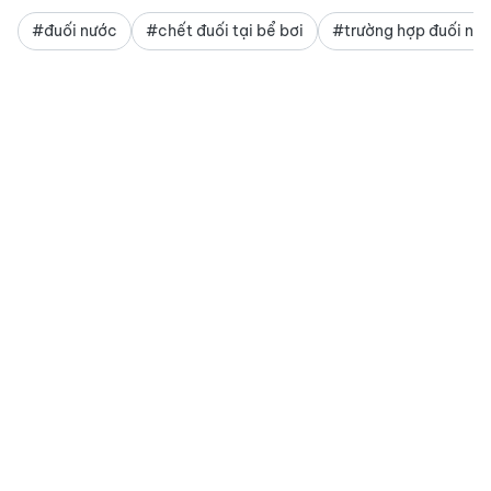
#đuối nước
#chết đuối tại bể bơi
#trường hợp đuối nư