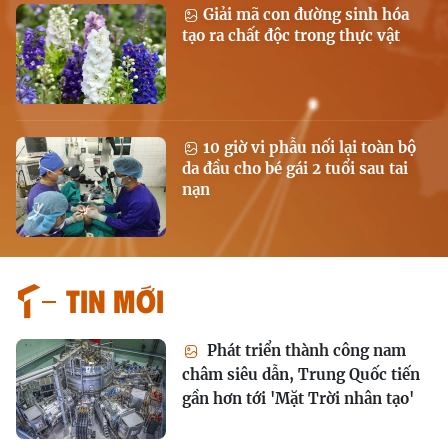
Giải mã con đường sinh hóa
tạo ra chất độc trong thực vật
10 giờ vi phẫu nối lại toàn bộ
da đầu cho bé gái 2 tuổi sau tai
nạn
Tin mới
Phát triển thành công nam
châm siêu dẫn, Trung Quốc tiến
gần hơn tới 'Mặt Trời nhân tạo'