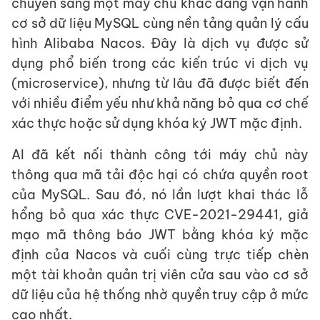
chuyển sang một máy chủ khác đang vận hành
cơ sở dữ liệu MySQL cùng nền tảng quản lý cấu
hình Alibaba Nacos. Đây là dịch vụ được sử
dụng phổ biến trong các kiến trúc vi dịch vụ
(microservice), nhưng từ lâu đã được biết đến
với nhiều điểm yếu như khả năng bỏ qua cơ chế
xác thực hoặc sử dụng khóa ký JWT mặc định.
AI đã kết nối thành công tới máy chủ này
thông qua mã tải độc hại có chứa quyền root
của MySQL. Sau đó, nó lần lượt khai thác lỗ
hổng bỏ qua xác thực CVE-2021-29441, giả
mạo mã thông báo JWT bằng khóa ký mặc
định của Nacos và cuối cùng trực tiếp chèn
một tài khoản quản trị viên cửa sau vào cơ sở
dữ liệu của hệ thống nhờ quyền truy cập ở mức
cao nhất.