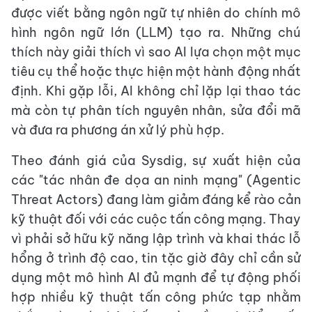
được viết bằng ngôn ngữ tự nhiên do chính mô
hình ngôn ngữ lớn (LLM) tạo ra. Những chú
thích này giải thích vì sao AI lựa chọn một mục
tiêu cụ thể hoặc thực hiện một hành động nhất
định. Khi gặp lỗi, AI không chỉ lặp lại thao tác
mà còn tự phân tích nguyên nhân, sửa đổi mã
và đưa ra phương án xử lý phù hợp.
Theo đánh giá của Sysdig, sự xuất hiện của
các "tác nhân đe dọa an ninh mạng" (Agentic
Threat Actors) đang làm giảm đáng kể rào cản
kỹ thuật đối với các cuộc tấn công mạng. Thay
vì phải sở hữu kỹ năng lập trình và khai thác lỗ
hổng ở trình độ cao, tin tặc giờ đây chỉ cần sử
dụng một mô hình AI đủ mạnh để tự động phối
hợp nhiều kỹ thuật tấn công phức tạp nhằm