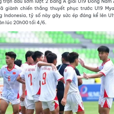
g trận đấu sớm lượt 2 bảng A giải U19 Đông Nam 
ã giành chiến thắng thuyết phục trước U19 My
g Indonesia, tỷ số này gây sức ép đáng kể lên U1
ân lúc 20h00 tối 4/6.