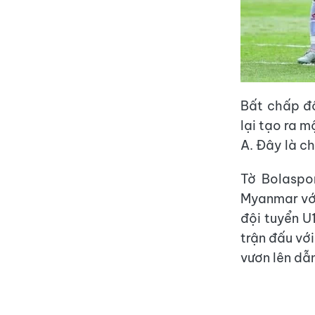
Bất chấp đố
lại tạo ra m
A. Đây là c
Tờ Bolaspor
Myanmar với 
đội tuyển U
trận đấu vớ
vươn lên dẫ