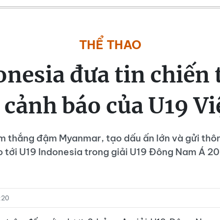
THỂ THAO
nesia đưa tin chiến
ời cảnh báo của U19 V
m thắng đậm Myanmar, tạo dấu ấn lớn và gửi thô
 tới U19 Indonesia trong giải U19 Đông Nam Á 2
:20