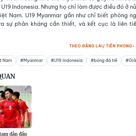
i U19 Indonesia. Nhưng họ chỉ làm được điều đó ở nử
Việt Nam. U19 Myanmar gần như chỉ biết phòng ng
a sự phản kháng cần thiết, và kết cục là liên t
THEO ĐẶNG LAI/ TIỀN PHONG
ệt Nam
#Myanmar
#U19 Indonesia
#bóng đá trẻ
#Giả
 QUAN
tạm dẫn đầu