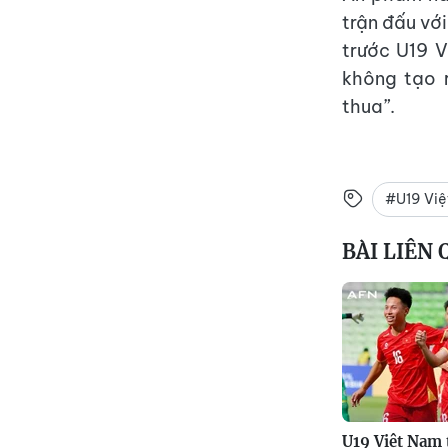
trận đấu vớ
trước U19 
không tạo r
thua”.
#U19 Vi
BÀI LIÊN
U19 Việt Nam 