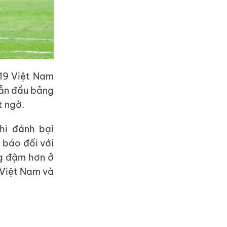
U19 Việt Nam
 dẫn đầu bảng
t ngờ.
khi đánh bại
h báo đối với
ng đậm hơn ở
 Việt Nam và