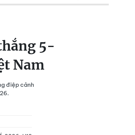
 thắng 5-
iệt Nam
ng điệp cảnh
026.