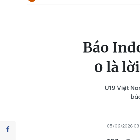
Báo Indo
0 là l
U19 Việt Na
báo
05/06/2026 03