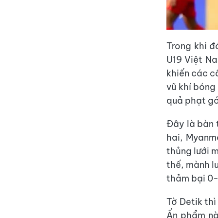
Trong khi đ
U19 Việt Na
khiến các c
vũ khí bóng
quả phạt gó
Đây là bàn 
hai, Myanm
thủng lưới 
thế, mành lư
thảm bại 0-
Tờ Detik th
Ấn phẩm này