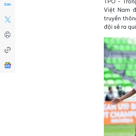
TPO - Tron
Việt Nam đ
truyền thôn
đội sẽ ra qu