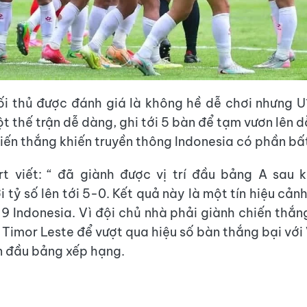
i thủ được đánh giá là không hề dễ chơi nhưng 
ột thế trận dễ dàng, ghi tới 5 bàn để tạm vươn lên
hiến thắng khiến truyền thông Indonesia có phần bấ
t viết: “ đã giành được vị trí đầu bảng A sau 
tỷ số lên tới 5-0. Kết quả này là một tín hiệu cản
19 Indonesia. Vì đội chủ nhà phải giành chiến thắ
i Timor Leste để vượt qua hiệu số bàn thắng bại với
n đầu bảng xếp hạng.