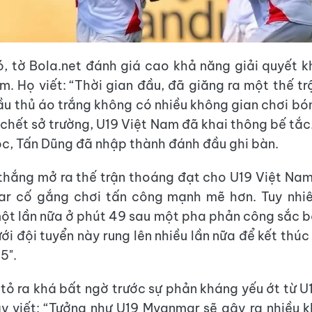
ó, tờ Bola.net đánh giá cao khả năng giải quyết 
m. Họ viết: “Thời gian đầu, đã giăng ra một thế trậ
ầu thủ áo trắng không có nhiều không gian chơi bó
 chết sở trường, U19 Việt Nam đã khai thông bế tắc.
c, Tấn Dũng đã nhập thành đánh đầu ghi bàn.
thắng mở ra thế trận thoáng đạt cho U19 Việt Nam
ar cố gắng chơi tấn công mạnh mẽ hơn. Tuy nhiên
một lần nữa ở phút 49 sau một pha phản công sắc b
ới đội tuyển này rung lên nhiều lần nữa để kết thúc
5".
ì tỏ ra khá bất ngờ trước sự phản kháng yếu ớt từ 
 viết: “Tưởng như U19 Myanmar sẽ gây ra nhiều 