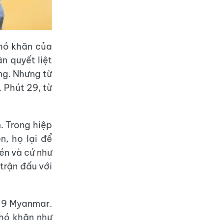
khó khăn của
n quyết liệt
ng. Nhưng từ
 Phút 29, từ
. Trong hiệp
, họ lại để
én và cứ như
 trận đấu với
U19 Myanmar.
khó khăn như