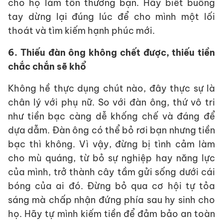
cho họ làm tổn thương bạn. Hãy biết buông
tay dừng lại đúng lúc để cho mình một lối
thoát và tìm kiếm hạnh phúc mới.
6. Thiếu đàn ông không chết được, thiếu tiền
chắc chắn sẽ khổ
Không hề thực dụng chút nào, đây thực sự là
chân lý với phụ nữ. So với đàn ông, thứ vô tri
như tiền bạc càng dễ khống chế và đáng để
dựa dẫm. Đàn ông có thể bỏ rơi bạn nhưng tiền
bạc thì không. Vì vậy, đừng bị tình cảm làm
cho mù quáng, từ bỏ sự nghiệp hay năng lực
của mình, trở thành cây tầm gửi sống dưới cái
bóng của ai đó. Đừng bỏ qua cơ hội tự tỏa
sáng mà chấp nhận đứng phía sau hy sinh cho
họ. Hãy tự mình kiếm tiền để đảm bảo an toàn