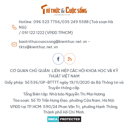
Hotline: 096 523 7756/035 249 5588 (Toà soạn Hà
Nội)
/ 091 122 1222 (VPĐD TPHCM)
baotrithuccuocsong@kienthuc.net.vn -
tkts@kienthuc.net.vn
CƠ QUAN CHỦ QUẢN: LIÊN HIỆP CÁC HỘI KHOA HỌC VÀ KỸ
THUẬT VIỆT NAM
Giấy phép: Số 536/GP-BTTTT ngày 19/11/2020 do Bộ Thông tin và
Truyền thông cấp.
Tổng Biên tập: Nhà báo Nguyễn Thị Mai Hương
Tòa soạn: Số 70 Trần Hưng Đạo, phường Cửa Nam, Hà Nội.
VPĐD tại TP.HCM: 590/24 Phan Văn Trị, phường Hạnh Thông,
Thành phố Hồ Chí Minh.