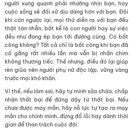
người xung quanh phải nhường nhịn bạn, hay
cuộc sống sẽ đối xử dịu dàng hơn với bạn. Đôi
khi còn ngược lại, mọi thứ diễn ra với bạn đều
thật tàn nhẫn, bất kể là con người hay sự việc
đều như đang ép bạn tới đường cùng. Có bất
công không? Tất cả chỉ là bất công khi bạn đã
cố gắng rất nhiều lần mà vẫn bị nhấn chìm
không thương tiếc. Thế nhưng, điều đó lại giúp
rèn giũa nên người phụ nữ độc lập, vững vàng
trước mọi khó khăn.
Vì thế, nếu làm sai, hãy tự mình sửa chữa, chấp
nhận thất bại để đứng dậy từ thất bại. Nếu
chưa được may mắn, hãy nỗ lực tự tạo ra may
mắn cho chính mình, đừng đổ lỗi hay dành thời
gian để than trách cuộc đời.