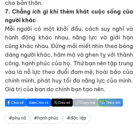
cho bản thân.
7. Chẳng ích gì khi thèm khát cuộc sống của
người khác
Mỗi người có một khởi đầu, cách suy nghĩ và
hành động khác nhau, năng lực và giới hạn
cũng khác nhau. Đừng mải miết nhìn theo bóng
dáng người khác, hâm mộ và ghen tỵ với thành
công, hạnh phúc của họ. Thứ bạn nên tập trung
vào là nỗ lực theo đuổi đam mê, hoài bão của
chính mình, phát huy tối đa năng lực của mình.
Giá trị của bạn do chính bạn tạo nên.
Chia sẻ
Chia sẻ
Chia sẻ
Copy link
Theo dõi
#phụ nữ
#hạnh phúc
#độc lập