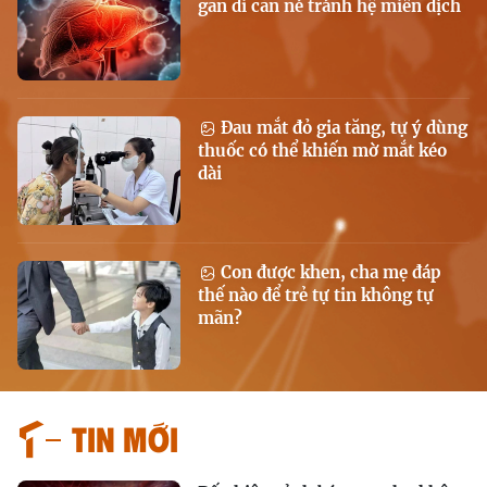
gan di căn né tránh hệ miễn dịch
Đau mắt đỏ gia tăng, tự ý dùng
thuốc có thể khiến mờ mắt kéo
dài
Con được khen, cha mẹ đáp
thế nào để trẻ tự tin không tự
mãn?
Tin mới