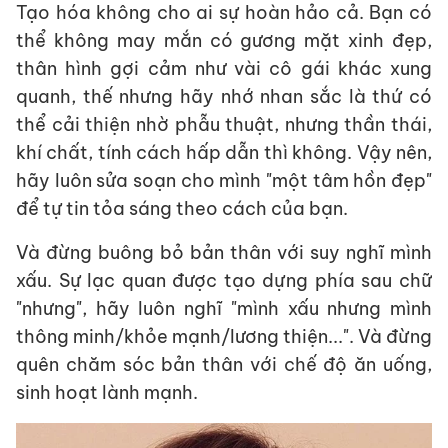
Tạo hóa không cho ai sự hoàn hảo cả. Bạn có
thể không may mắn có gương mặt xinh đẹp,
thân hình gợi cảm như vài cô gái khác xung
quanh, thế nhưng hãy nhớ nhan sắc là thứ có
thể cải thiện nhờ phẫu thuật, nhưng thần thái,
khí chất, tính cách hấp dẫn thì không. Vậy nên,
hãy luôn sửa soạn cho mình "một tâm hồn đẹp"
để tự tin tỏa sáng theo cách của bạn.
Và đừng buông bỏ bản thân với suy nghĩ mình
xấu. Sự lạc quan được tạo dựng phía sau chữ
"nhưng", hãy luôn nghĩ "mình xấu nhưng mình
thông minh/khỏe mạnh/lương thiện...". Và đừng
quên chăm sóc bản thân với chế độ ăn uống,
sinh hoạt lành mạnh.