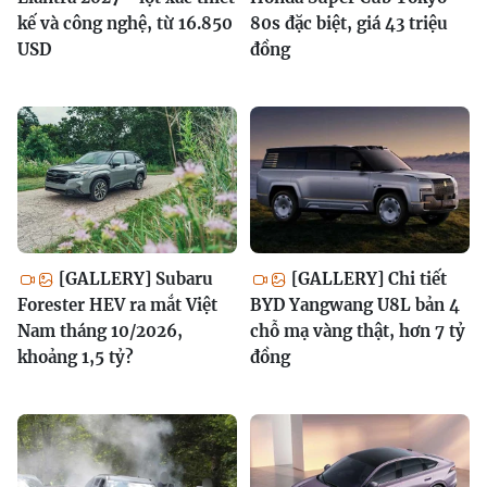
kế và công nghệ, từ 16.850
80s đặc biệt, giá 43 triệu
USD
đồng
[GALLERY] Subaru
[GALLERY] Chi tiết
Forester HEV ra mắt Việt
BYD Yangwang U8L bản 4
Nam tháng 10/2026,
chỗ mạ vàng thật, hơn 7 tỷ
khoảng 1,5 tỷ?
đồng