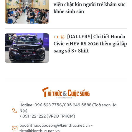
viện chật kín người trẻ khám sức
khỏe sinh sản
[GALLERY] Chi tiết Honda
Civic e:HEV RS 2026 thêm giả lập
sang số S+ Shift
Hotline: 096 523 7756/035 249 5588 (Toà soạn Hà
Nội)
/ 091 122 1222 (VPĐD TPHCM)
baotrithuccuocsong@kienthuc.net.vn -
tkts@kienthuc.net.vn