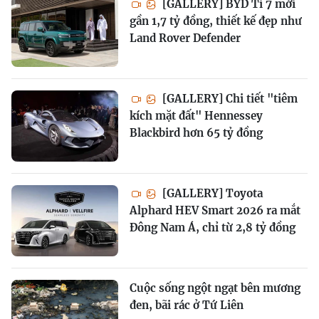
[GALLERY] BYD Ti 7 mới
gần 1,7 tỷ đồng, thiết kế đẹp như
Land Rover Defender
[GALLERY] Chi tiết "tiêm
kích mặt đất" Hennessey
Blackbird hơn 65 tỷ đồng
[GALLERY] Toyota
Alphard HEV Smart 2026 ra mắt
Đông Nam Á, chỉ từ 2,8 tỷ đồng
Cuộc sống ngột ngạt bên mương
đen, bãi rác ở Tứ Liên