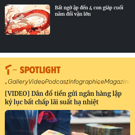
Bất ngờ ập đến 4 con giáp cuối
năm đổi vận lớn
SPOTLIGHT
Gallery
Video
Podcast
Infographic
eMagazine
[VIDEO] Dân đổ tiền gửi ngân hàng lập
kỷ lục bất chấp lãi suất hạ nhiệt