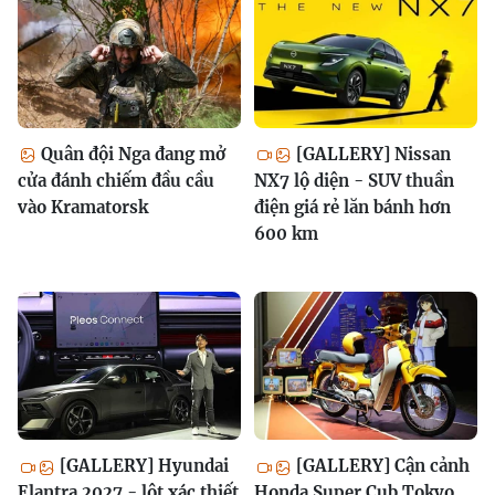
Quân đội Nga đang mở
[GALLERY] Nissan
cửa đánh chiếm đầu cầu
NX7 lộ diện - SUV thuần
vào Kramatorsk
điện giá rẻ lăn bánh hơn
600 km
[GALLERY] Hyundai
[GALLERY] Cận cảnh
Elantra 2027 - lột xác thiết
Honda Super Cub Tokyo