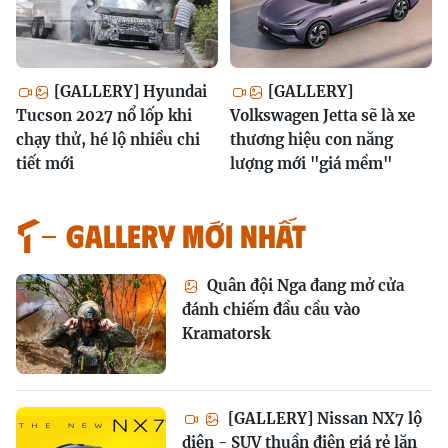
[GALLERY] Hyundai
[GALLERY]
Tucson 2027 nổ lốp khi
Volkswagen Jetta sẽ là xe
chạy thử, hé lộ nhiều chi
thương hiệu con năng
tiết mới
lượng mới "giá mềm"
GALLERY MỚI NHẤT
Quân đội Nga đang mở cửa
đánh chiếm đầu cầu vào
Kramatorsk
[GALLERY] Nissan NX7 lộ
diện - SUV thuần điện giá rẻ lăn