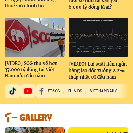
tuổi sở hữu tài sản gần
thuế với chính họ
6.000 tỷ đồng là ai?
[VIDEO] SCG thu về hơn
[VIDEO] Lãi suất liên ngân
37.000 tỷ đồng tại Việt
hàng lao dốc xuống 2,2%,
Nam nửa đầu năm
thấp nhất từ đầu năm
TT&CS
KH & ĐS
VIETNAMDAILY
GALLERY