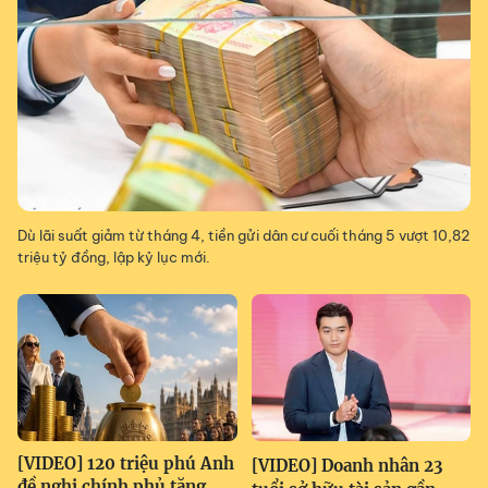
Dù lãi suất giảm từ tháng 4, tiền gửi dân cư cuối tháng 5 vượt 10,82
triệu tỷ đồng, lập kỷ lục mới.
[VIDEO] 120 triệu phú Anh
[VIDEO] Doanh nhân 23
đề nghị chính phủ tăng