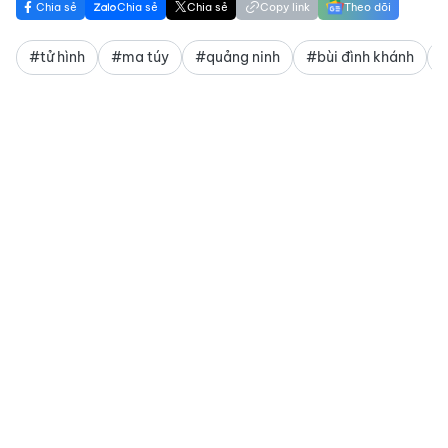
Chia sẻ
Chia sẻ
Chia sẻ
Copy link
Theo dõi
#tử hình
#ma túy
#quảng ninh
#bùi đình khánh