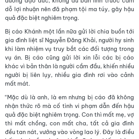
dưỡng đạo đức, không đủ bản lĩnh trước cám
dỗ lợi nhuận nên đã phạm tội ma túy, gây hậu
quả đặc biệt nghiêm trọng.
Bị cáo Khánh một lần nữa gửi lời chia buồn tới
gia đình liệt sĩ Nguyễn Đăng Khải, người hy sinh
khi làm nhiệm vụ truy bắt các đối tượng trong
vụ án. Bị cáo cũng gửi lời xin lỗi các bị cáo
khác vì bản thân là người cầm đầu, khiến nhiều
người bị liên lụy, nhiều gia đình rơi vào cảnh
mất mát.
“Mặc dù là anh, là em nhưng bị cáo đã không
nhận thức rõ mà cố tình vi phạm dẫn đến hậu
quả đặc biệt nghiêm trọng. Con thì mất mẹ, vợ
thì mất chồng, con mất cha, tất cả gia đình
đều tan nát, vướng vào vòng lao lý. Đây là điều