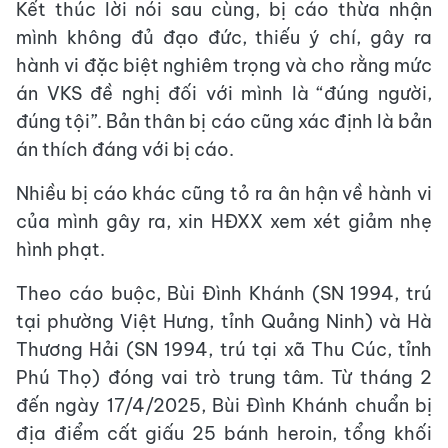
Kết thúc lời nói sau cùng, bị cáo thừa nhận
mình không đủ đạo đức, thiếu ý chí, gây ra
hành vi đặc biệt nghiêm trọng và cho rằng mức
án VKS đề nghị đối với mình là “đúng người,
đúng tội”. Bản thân bị cáo cũng xác định là bản
án thích đáng với bị cáo.
Nhiều bị cáo khác cũng tỏ ra ân hận về hành vi
của mình gây ra, xin HĐXX xem xét giảm nhẹ
hình phạt.
Theo cáo buộc, Bùi Đình Khánh (SN 1994, trú
tại phường Việt Hưng, tỉnh Quảng Ninh) và Hà
Thương Hải (SN 1994, trú tại xã Thu Cúc, tỉnh
Phú Thọ) đóng vai trò trung tâm. Từ tháng 2
đến ngày 17/4/2025, Bùi Đình Khánh chuẩn bị
địa điểm cất giấu 25 bánh heroin, tổng khối