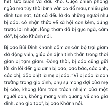
hết sức buồn và đau khổ. Cuộc chiến phòng
ngừa ma túy thời bình vẫn có đổ máu, nhiều gia
đình tan nát, tất cả đều là do những người như
bị cáo, có nhận thức về xã hội còn kém, đứng
trước lợi nhuận, lòng tham đã bị gục ngã, cám
dỗ”, bị cáo Khánh nói.
Bị cáo Bùi Đình Khánh cảm ơn cán bộ trại giam
đã động viên, giúp ổn định tinh thần trong thời
gian bị tạm giam. Đồng thời, bị cáo cũng gửi
lời xin lỗi đến gia đình bị cáo, các bác, các anh,
các chị, đặc biệt là mẹ bị cáo. “Vì bị cáo là con
trưởng trong gia đình, phụ sự mong đợi của mẹ
bị cáo, không làm tròn trách nhiệm của một
người con, không mang vinh quang về cho gia
đình, cho gia tộc”, bị cáo Khánh nói.