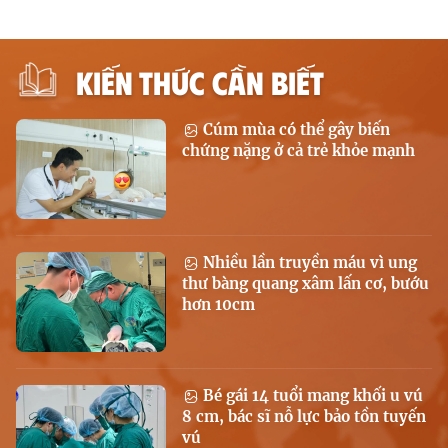
KIẾN THỨC CẦN BIẾT
Cúm mùa có thể gây biến
chứng nặng ở cả trẻ khỏe mạnh
Nhiều lần truyền máu vì ung
thư bàng quang xâm lấn cơ, bướu
hơn 10cm
Bé gái 14 tuổi mang khối u vú
8 cm, bác sĩ nỗ lực bảo tồn tuyến
vú