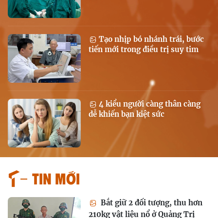
Tạo nhịp bó nhánh trái, bước
tiến mới trong điều trị suy tim
4 kiểu người càng thân càng
dễ khiến bạn kiệt sức
Tin mới
Bắt giữ 2 đối tượng, thu hơn
210kg vật liệu nổ ở Quảng Trị