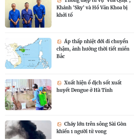
Thông điệp từ vụ 'Vua Quạt',
Khánh 'Sky' và Hồ Văn Khoa bị
khởi tố
Áp thấp nhiệt đới di chuyển
chậm, ảnh hưởng thời tiết miền
Bắc
Xuất hiện ổ dịch sốt xuất
huyết Dengue ở Hà Tĩnh
Cháy lớn trên sông Sài Gòn
khiến 1 người tử vong