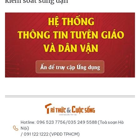
kiểm soát súng đạn
Hotline: 096 523 7756/035 249 5588 (Toà soạn Hà
Nội)
/ 091 122 1222 (VPĐD TPHCM)