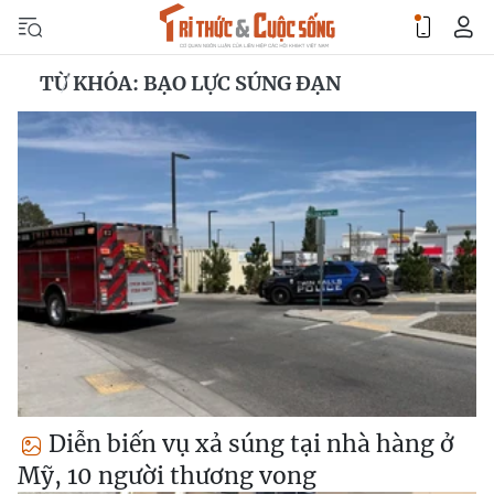
TỪ KHÓA: BẠO LỰC SÚNG ĐẠN
Diễn biến vụ xả súng tại nhà hàng ở
Mỹ, 10 người thương vong