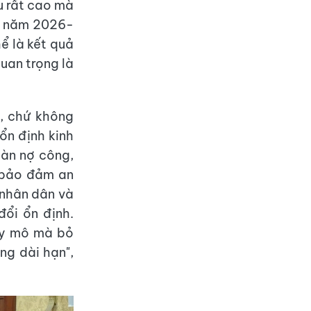
u rất cao mà
 5 năm 2026-
ể là kết quả
uan trọng là
o, chứ không
ổn định kinh
oàn nợ công,
, bảo đảm an
 nhân dân và
đổi ổn định.
uy mô mà bỏ
ng dài hạn",