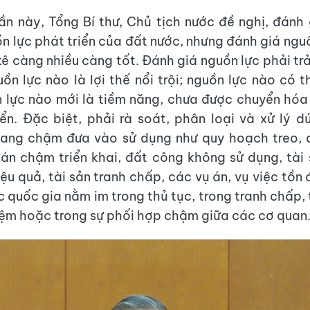
hần này, Tổng Bí thư, Chủ tịch nước đề nghị, đánh
n lực phát triển của đất nước, nhưng đánh giá ngu
 kê càng nhiều càng tốt. Đánh giá nguồn lực phải tr
uồn lực nào là lợi thế nổi trội; nguồn lực nào có 
 lực nào mới là tiềm năng, chưa được chuyển hó
iển. Đặc biệt, phải rà soát, phân loại và xử lý 
đang chậm đưa vào sử dụng như quy hoạch treo, 
 án chậm triển khai, đất công không sử dụng, tài
ệu quả, tài sản tranh chấp, các vụ án, vụ việc tồn
c quốc gia nằm im trong thủ tục, trong tranh chấp, 
iệm hoặc trong sự phối hợp chậm giữa các cơ quan