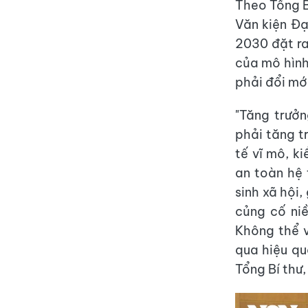
Theo Tổng B
Văn kiện Đạ
2030 đặt ra
của mô hình
phải đổi mới
"Tăng trưởn
phải tăng t
tế vĩ mô, k
an toàn hệ 
sinh xã hội
củng cố niề
Không thể 
qua hiệu qu
Tổng Bí thư,