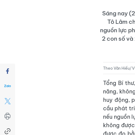
Sáng nay (2
Tô Lâm ch
nguồn lực ph
2 con số và
Theo Văn Hiếu/
Tổng Bí thư
năng, không
huy động, p
cầu phát tr
nếu nguồn l
không được 
được đo bằn