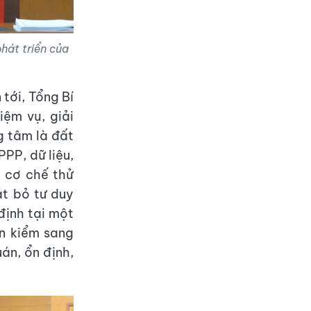
hát triển của
tới, Tổng Bí
iệm vụ, giải
g tâm là đất
PPP, dữ liệu,
à cơ chế thử
át bỏ tư duy
định tại một
ền kiểm sang
án, ổn định,