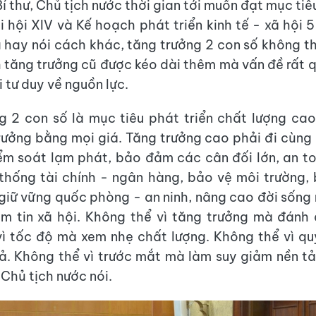
í thư, Chủ tịch nước thời gian tới muốn đạt mục tiê
i hội XIV và Kế hoạch phát triển kinh tế - xã hội
 hay nói cách khác, tăng trưởng 2 con số không th
 tăng trưởng cũ được kéo dài thêm mà vấn đề rất q
 tư duy về nguồn lực.
g 2 con số là mục tiêu phát triển chất lượng ca
rưởng bằng mọi giá. Tăng trưởng cao phải đi cùng 
iểm soát lạm phát, bảo đảm các cân đối lớn, an t
thống tài chính - ngân hàng, bảo vệ môi trường
, giữ vững quốc phòng - an ninh, nâng cao đời sống
m tin xã hội. Không thể vì tăng trưởng mà đánh 
vì tốc độ mà xem nhẹ chất lượng. Không thể vì q
ả. Không thể vì trước mắt mà làm suy giảm nền tả
 Chủ tịch nước nói.