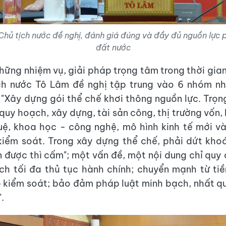
 Chủ tịch nước đề nghị, đánh giá đúng và đầy đủ nguồn lực p
đất nước
hững nhiệm vụ, giải pháp trọng tâm trong thời gian 
ch nước Tô Lâm đề nghị tập trung vào 6 nhóm nh
 "Xây dựng gói thể chế khơi thông nguồn lực. Trọn
 quy hoạch, xây dựng, tài sản công, thị trường vốn, 
tuệ, khoa học - công nghệ, mô hình kinh tế mới v
iểm soát. Trong xây dựng thể chế, phải dứt kho
 được thì cấm"; một vấn đề, một nội dung chỉ quy 
ách tối đa thủ tục hành chính; chuyển mạnh từ ti
 kiểm soát; bảo đảm pháp luật minh bạch, nhất qu
.