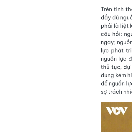
Trên tinh t
đầy đủ nguồ
phải là liệt
câu hỏi: ng
ngay; nguồn
lực phát tr
nguồn lực 
thủ tục, dự
dụng kém hi
để nguồn lự
sợ trách nh