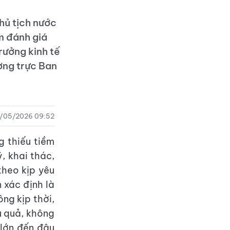
hủ tịch nước
m đánh giá
rưởng kinh tế
ờng trực Ban
/05/2026 09:52
g thiếu tiềm
, khai thác,
theo kịp yêu
 xác định là
ng kịp thời,
u quả, không
 lớn đến đâu