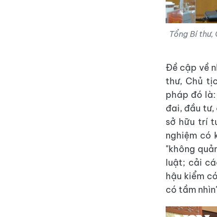
Tổng Bí thư,
Đề cập về n
thư, Chủ tị
pháp đó là:
đai, đầu tư,
sở hữu trí 
nghiệm có k
"không quản
luật; cải c
hậu kiểm có
có tầm nhìn"