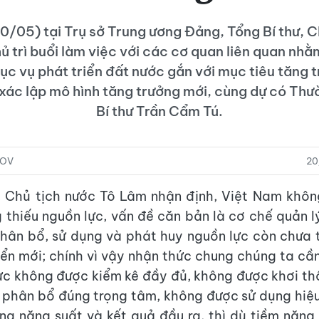
0/05) tại Trụ sở Trung ương Đảng, Tổng Bí thư, C
ủ trì buổi làm việc với các cơ quan liên quan nhằ
ục vụ phát triển đất nước gắn với mục tiêu tăng t
 xác lập mô hình tăng trưởng mới, cùng dự có Thư
Bí thư Trần Cẩm Tú.
VOV
20
, Chủ tịch nước Tô Lâm nhận định, Việt Nam khôn
 thiếu nguồn lực, vấn đề căn bản là cơ chế quản lý
hân bổ, sử dụng và phát huy nguồn lực còn chưa 
iển mới; chính vì vậy nhận thức chung chúng ta cần
ực không được kiểm kê đầy đủ, không được khơi thô
phân bổ đúng trọng tâm, không được sử dụng hiệ
g năng suất và kết quả đầu ra, thì dù tiềm năng