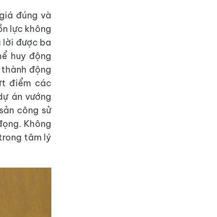
 giá đúng và
ồn lực không
ả lời được ba
thể huy động
a thành động
dứt điểm các
dự án vướng
 sản công sử
 đọng. Không
trong tâm lý
.