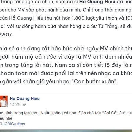
 trang fanpage cá nhân, nam ca sĩ
Hồ Quang Hiếu
đã hào
ser cho MV sắp phát hành của mình. Chỉ trong thời gian n
của Hồ Quang Hiếu thu hút hơn 1.800 lượt yêu thích và 100
a” với sự đồng hành của nhãn hàng bia Sư Tử Trắng, sẽ 
/2017.
hia sẻ anh đang rất háo hức chờ ngày MV chính th
gười hâm mộ cả nước vì đây là MV anh đem nhiều
n trong từng lời hát. Nam ca sĩ còn tiết lộ đây là
i hoàn toàn mới được phối lại trên nền nhạc ca khú
n gần với khán giả yêu nhạc: “Con bướm xuân”.