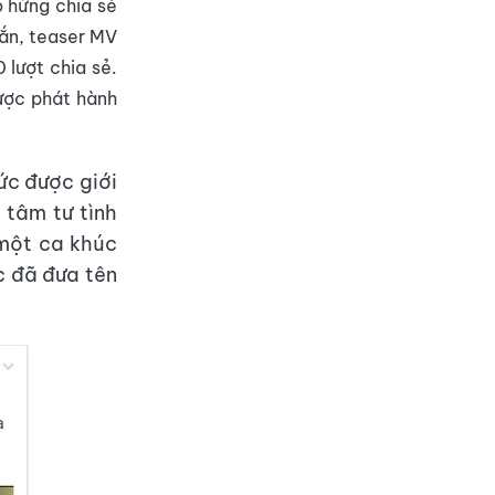
 hứng chia sẻ
gắn, teaser MV
 lượt chia sẻ.
được phát hành
ức được giới
 tâm tư tình
 một ca khúc
c đã đưa tên