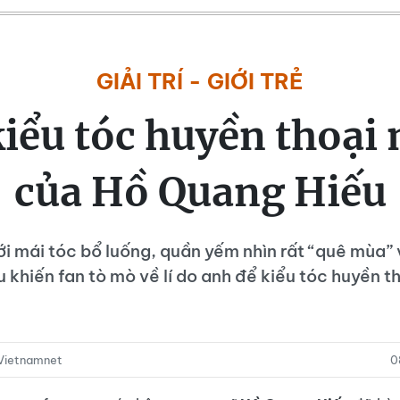
GIẢI TRÍ - GIỚI TRẺ
iểu tóc huyền thoại 
của Hồ Quang Hiếu
ới mái tóc bổ luống, quần yếm nhìn rất “quê mùa” 
 khiến fan tò mò về lí do anh để kiểu tóc huyền th
Vietnamnet
0