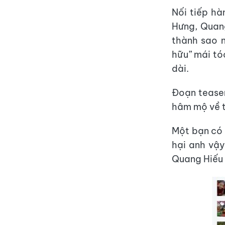
Nối tiếp hà
Hưng, Quan
thành sao n
hữu” mái tó
dài.
Đoạn teaser
hâm mộ về t
Một bạn có 
hại anh vậy
Quang Hiếu 