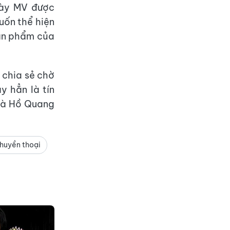
gày MV được
uốn thể hiện
sản phẩm của
, chia sẻ chờ
 hẳn là tín
mà Hồ Quang
huyền thoại