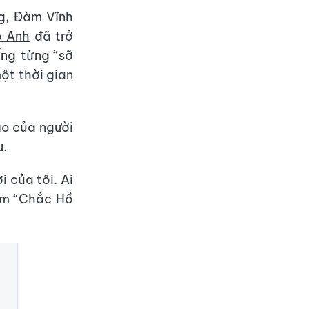
ng, Đàm Vĩnh
o Anh
đã trở
ếng từng “sỡ
ột thời gian
ảo của người
u.
 của tôi. Ai
dỏm “Chắc Hồ