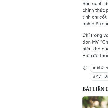
Bên cạnh đ
chính thức 
tình chí cố
anh Hiếu ch
Chỉ trong vò
đón MV “Ch
hiệu khả q
Hiếu đã tha
#Hồ Qua
#MV mới
BÀI LIÊN