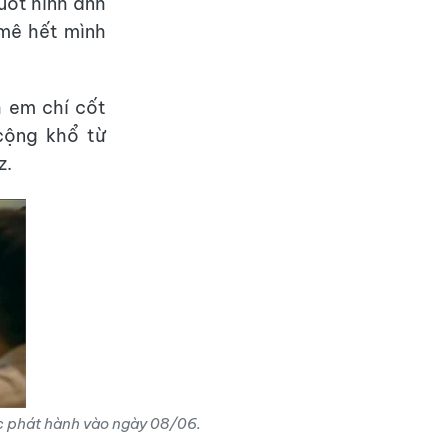
uốt hình ảnh
 mê hết mình
h em chí cốt
cộng khổ từ
z.
ức phát hành vào ngày 08/06.