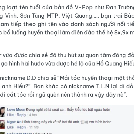
ng loạt tên tuổi của bản đồ V-Pop như Đan Trườ
g Vinh, Sơn Tùng MTP, Việt Quang,…,
bạn trai Bả
am tiếp theo ghi tên vào danh sách người nổi ti
c bổ luống huyền thoại làm điên đảo thế hệ 8x,9x m
 vừa được chia sẻ đã thu hút sự quan tâm đông đ
ạo hình hài hước vừa được hé lộ của Hồ Quang Hiế
nickname D.D chia sẻ “Mái tóc huyền thoại một thời
 anh Hiếu?”. Bạn khác có nickname T.L.N lại dí 
đi cắt tóc rồi ngủ quên nên thành ra vậy đây nè”.