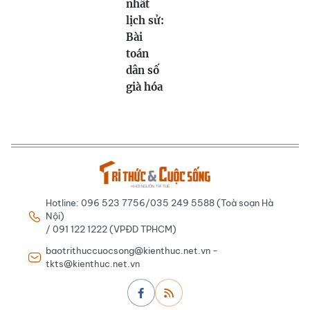
nhất
lịch sử:
Bài
toán
dân số
già hóa
Hotline: 096 523 7756/035 249 5588 (Toà soạn Hà
Nội)
/ 091 122 1222 (VPĐD TPHCM)
baotrithuccuocsong@kienthuc.net.vn -
tkts@kienthuc.net.vn