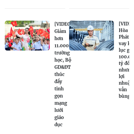
[VIDEO
[VIDEO]
Hòa
Giảm
Phát n
hơn
vay kỷ
11.000
lục gầ
trường
100.0
học, Bộ
tỷ đồn
GD&ĐT
nhưng
thúc
lợi
đẩy
nhuận
tinh
vẫn
gọn
bùng 
mạng
lưới
giáo
dục