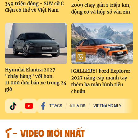
349 triệu đồng - SUV cỡ C
2009 chạy gần 1 triệu km,
điện có thể về Việt Nam
động cơ và hộp số vẫn zin
Hyundai Elantra 2027
[GALLERY] Ford Explorer
"cháy hàng" với hơn
2027 nâng cấp mạnh tay -
11.000 đơn bán xe trong 24
thêm ba màn hình tiêu
giờ
chuẩn
TT&CS
KH & ĐS
VIETNAMDAILY
VIDEO MỚI NHẤT