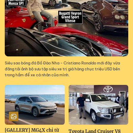
Siêu sao bóng đá Bồ Đào Nha - Cristiano Ronaldo mới đây vừa
đăng tải ảnh bộ sưu tập siêu xe trị giá hàng chục triệu USD bên
trong hầm để xe cá nhân của mình.
[GALLERY] MG4X chỉ từ
Toyota Land Cruiser V8