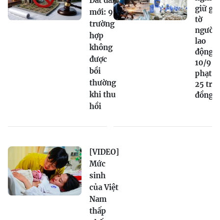
Đất đai
giữ gi
mới: 9
tờ
trường
người
hợp
lao
không
động t
được
10/9 bị
bồi
phạt tớ
thường
25 triệ
khi thu
đồng
hồi
[VIDEO]
Mức
sinh
của Việt
Nam
thấp