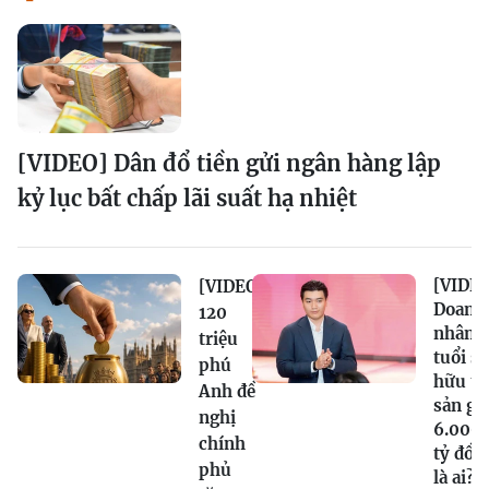
[VIDEO] Dân đổ tiền gửi ngân hàng lập
kỷ lục bất chấp lãi suất hạ nhiệt
[VIDEO
[VIDEO]
Doanh
120
nhân 2
triệu
tuổi sở
phú
hữu tà
Anh đề
sản gầ
nghị
6.000
chính
tỷ đồn
phủ
là ai?