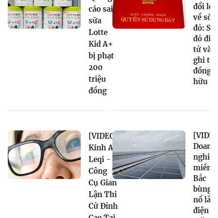
đổi lớn
cáo sai
về sổ
sữa
đỏ: Sổ
Lotte
đỏ điệ
Kid A+
tử và
bị phạt
ghi tê
200
đồng s
triệu
hữu
đồng
[VIDEO
[VIDEO]
Doanh
Kính AI
nghiệ
Leqi -
miền
Công
Bắc
Cụ Gian
bùng
Lận Thi
nổ lắp
Cử Đỉnh
điện
Cao Tại