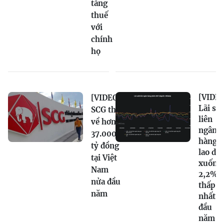
tăng
thuế
với
chính
họ
[VIDEO
[VIDEO]
Lãi su
SCG thu
liên
về hơn
ngân
37.000
hàng
tỷ đồng
lao dố
tại Việt
xuống
Nam
2,2%,
nửa đầu
thấp
năm
nhất t
đầu
năm