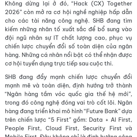
Không dừng lại ở đó, “Hack (CX) Together
2026” còn mở ra cơ hội nghề nghiệp hấp dẫn
cho các tài năng công nghệ. SHB đang tìm
kiếm những nhân tố xuất sắc để bổ sung vào
đội ngũ nhân sự IT chất lượng cao, phục vụ
chiến lược chuyển đổi số toàn diện của ngân
hàng. Những cá nhân nổi bật có thể nhận được
cơ hội tuyển dụng trực tiếp sau cuộc thi.
SHB đang đẩy mạnh chiến lược chuyển đổi
mạnh mẽ và toàn diện, định hướng trở thành
“Ngân hàng tầm vóc quốc gia thế hệ mới”,
trong đó công nghệ đóng vai trò cốt lõi. Ngân
hàng đang triển khai mô hình “Future Bank” dựa
trên chiến lược “5 First” gồm: Data + AI First,
People First, Cloud First, Security First và
Mobile First. Đây không chỉ là định hướng công