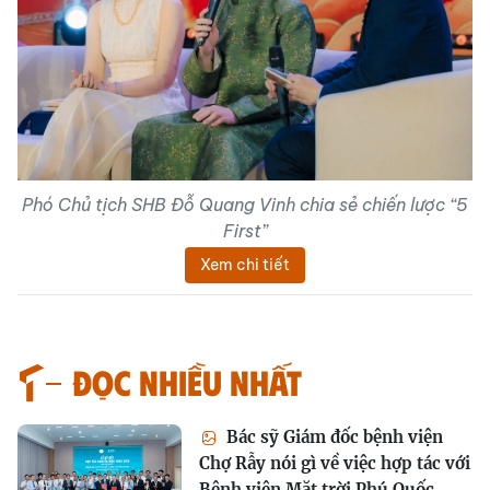
Phó Chủ tịch SHB Đỗ Quang Vinh chia sẻ chiến lược “5
First”
Xem chi tiết
Đọc nhiều nhất
Bác sỹ Giám đốc bệnh viện
Chợ Rẫy nói gì về việc hợp tác với
Bệnh viện Mặt trời Phú Quốc