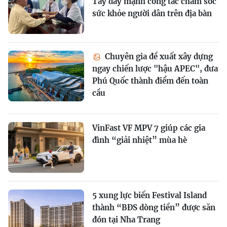
Tây đẩy mạnh công tác chăm sóc
sức khỏe người dân trên địa bàn
Chuyên gia đề xuất xây dựng
ngay chiến lược "hậu APEC", đưa
Phú Quốc thành điểm đến toàn
cầu
VinFast VF MPV 7 giúp các gia
đình “giải nhiệt” mùa hè
5 xung lực biến Festival Island
thành “BĐS dòng tiền” được săn
đón tại Nha Trang