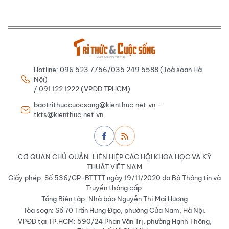
Hotline: 096 523 7756/035 249 5588 (Toà soạn Hà
Nội)
/ 091 122 1222 (VPĐD TPHCM)
baotrithuccuocsong@kienthuc.net.vn -
tkts@kienthuc.net.vn
CƠ QUAN CHỦ QUẢN: LIÊN HIỆP CÁC HỘI KHOA HỌC VÀ KỸ
THUẬT VIỆT NAM
Giấy phép: Số 536/GP-BTTTT ngày 19/11/2020 do Bộ Thông tin và
Truyền thông cấp.
Tổng Biên tập: Nhà báo Nguyễn Thị Mai Hương
Tòa soạn: Số 70 Trần Hưng Đạo, phường Cửa Nam, Hà Nội.
VPĐD tại TP.HCM: 590/24 Phan Văn Trị, phường Hạnh Thông,