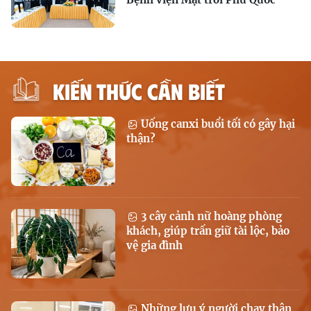
KIẾN THỨC CẦN BIẾT
Uống canxi buổi tối có gây hại
thận?
3 cây cảnh nữ hoàng phòng
khách, giúp trấn giữ tài lộc, bảo
vệ gia đình
Những lưu ý người chạy thận