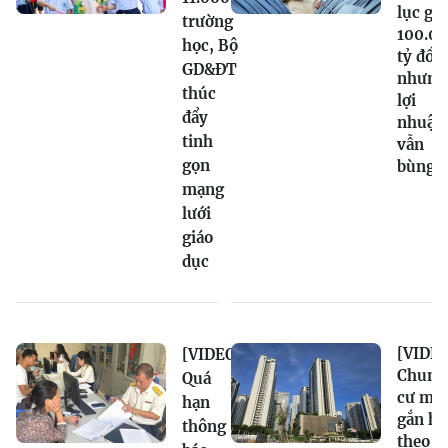
lục gầ
trường
100.0
học, Bộ
tỷ đồn
GD&ĐT
nhưng
thúc
lợi
đẩy
nhuận
tinh
vẫn
gọn
bùng 
mạng
lưới
giáo
dục
[VIDEO
[VIDEO]
Chung
Quá
cư mới
hạn
gắn hạ
thông
theo