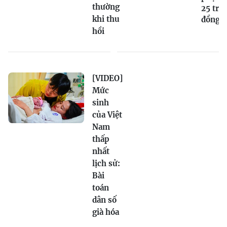
thường
25 triệ
khi thu
đồng
hồi
[VIDEO]
Mức
sinh
của Việt
Nam
thấp
nhất
lịch sử:
Bài
toán
dân số
già hóa