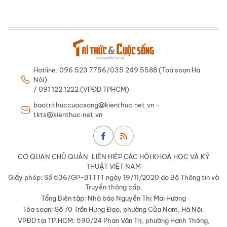
Hotline: 096 523 7756/035 249 5588 (Toà soạn Hà
Nội)
/ 091 122 1222 (VPĐD TPHCM)
baotrithuccuocsong@kienthuc.net.vn -
tkts@kienthuc.net.vn
CƠ QUAN CHỦ QUẢN: LIÊN HIỆP CÁC HỘI KHOA HỌC VÀ KỸ
THUẬT VIỆT NAM
Giấy phép: Số 536/GP-BTTTT ngày 19/11/2020 do Bộ Thông tin và
Truyền thông cấp.
Tổng Biên tập: Nhà báo Nguyễn Thị Mai Hương
Tòa soạn: Số 70 Trần Hưng Đạo, phường Cửa Nam, Hà Nội.
VPĐD tại TP.HCM: 590/24 Phan Văn Trị, phường Hạnh Thông,