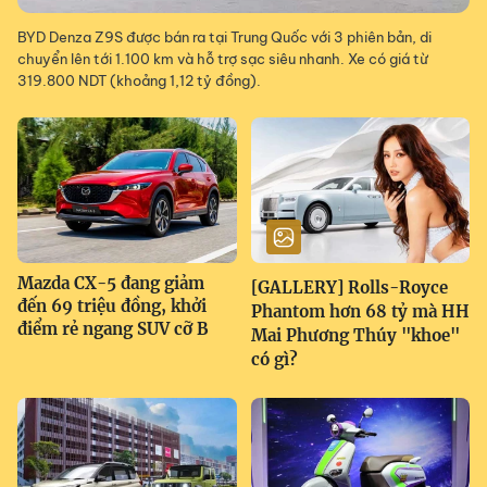
BYD Denza Z9S được bán ra tại Trung Quốc với 3 phiên bản, di
chuyển lên tới 1.100 km và hỗ trợ sạc siêu nhanh. Xe có giá từ
319.800 NDT (khoảng 1,12 tỷ đồng).
Mazda CX-5 đang giảm
[GALLERY] Rolls-Royce
đến 69 triệu đồng, khởi
Phantom hơn 68 tỷ mà HH
điểm rẻ ngang SUV cỡ B
Mai Phương Thúy "khoe"
có gì?