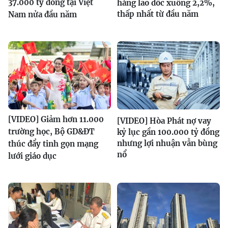
37.000 tỷ đồng tại Việt
hàng lao dốc xuống 2,2%,
thấp nhất từ đầu năm
Nam nửa đầu năm
[VIDEO] Giảm hơn 11.000
[VIDEO] Hòa Phát nợ vay
trường học, Bộ GD&ĐT
kỷ lục gần 100.000 tỷ đồng
nhưng lợi nhuận vẫn bùng
thúc đẩy tinh gọn mạng
nổ
lưới giáo dục