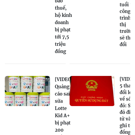
báo
tuổi t
thuế,
công
hộ kinh
trình,
doanh
thị
bị phạt
trường
tới 7,5
sẽ tha
triệu
đổi
đồng
[VIDEO
[VIDEO]
5 thay
Quảng
đổi lớn
cáo sai
về sổ
sữa
đỏ: Sổ
Lotte
đỏ điệ
Kid A+
tử và
bị phạt
ghi tê
200
đồng s