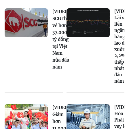
[VIDEO
[VIDEO]
Lãi su
SCG thu
liên
về hơn
ngân
37.000
hàng
tỷ đồng
lao dố
tại Việt
xuống
Nam
2,2%,
nửa đầu
thấp
năm
nhất t
đầu
năm
[VIDEO
[VIDEO]
Hòa
Giảm
Phát n
hơn
vay kỷ
11.000