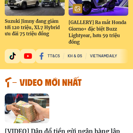
Suzuki Jimny đang giảm
[GALLERY] Ra mắt Honda
tới 120 triệu, XL7 Hybrid
Giorno+ đặc biệt Buzz
ưu đãi 75 triệu đồng
Lightyear, hơn 59 triệu
đồng
TT&CS
KH & ĐS
VIETNAMDAILY
VIDEO MỚI NHẤT
[VIDEO] Dân đổ tiền gửi ngân hàng lập