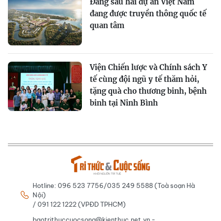
Đằng sau hai dự án Việt Nam
đang được truyền thông quốc tế
quan tâm
Viện Chiến lược và Chính sách Y
tế cùng đội ngũ y tế thăm hỏi,
tặng quà cho thương binh, bệnh
binh tại Ninh Bình
Hotline: 096 523 7756/035 249 5588 (Toà soạn Hà
Nội)
/ 091 122 1222 (VPĐD TPHCM)
baotrithuccuocsong@kienthuc.net.vn -