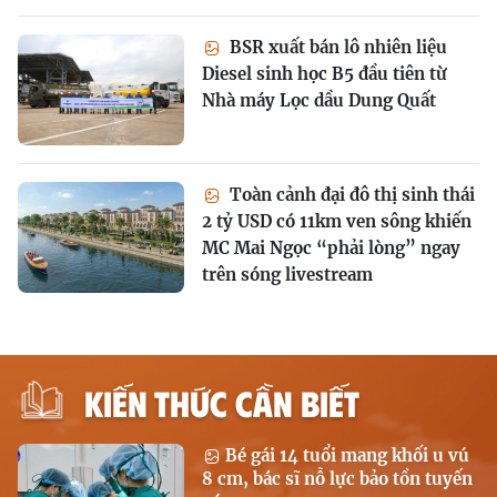
BSR xuất bán lô nhiên liệu
Diesel sinh học B5 đầu tiên từ
Nhà máy Lọc dầu Dung Quất
Toàn cảnh đại đô thị sinh thái
2 tỷ USD có 11km ven sông khiến
MC Mai Ngọc “phải lòng” ngay
trên sóng livestream
KIẾN THỨC CẦN BIẾT
Bé gái 14 tuổi mang khối u vú
8 cm, bác sĩ nỗ lực bảo tồn tuyến