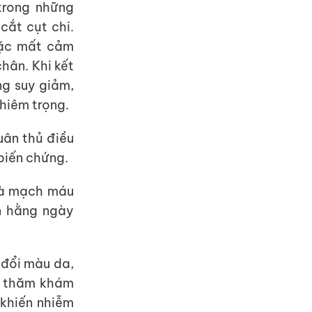
trong những
cắt cụt chi.
oặc mất cảm
hân. Khi kết
ng suy giảm,
ghiêm trọng.
uân thủ điều
biến chứng.
 và mạch máu
ân hằng ngày
 đổi màu da,
c thăm khám
 khiến nhiễm