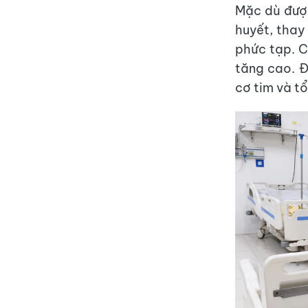
Mặc dù được
huyết, thay
phức tạp. C
tăng cao. Đ
cơ tim và tổ