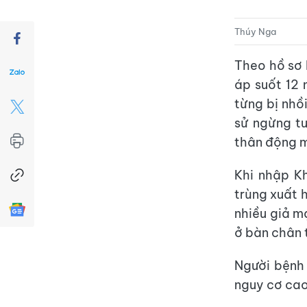
Thúy Nga
Theo hồ sơ 
áp suốt 12 
từng bị nhồ
sử ngừng t
thân động 
Khi nhập Kh
trùng xuất h
nhiều giả m
ở bàn chân 
Người bệnh
nguy cơ cao