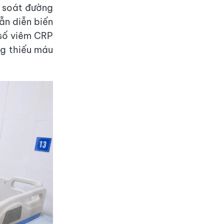
m soát đường
ẫn diễn biến
 số viêm CRP
ng thiếu máu