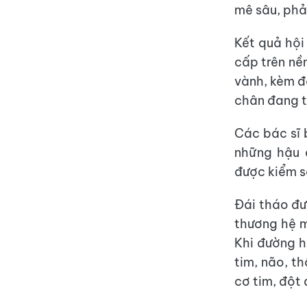
mê sâu, phải
Kết quả hội
cấp trên nề
vành, kèm đ
chân đang t
Các bác sĩ 
những hậu 
được kiểm s
Đái tháo đ
thương hệ m
Khi đường h
tim, não, t
cơ tim, đột 