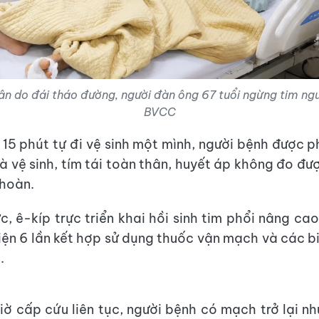
ân do đái tháo đường, người đàn ông 67 tuổi ngừng tim ngu
BVCC
15 phút tự đi vệ sinh một mình, người bệnh được p
à vệ sinh, tím tái toàn thân, huyết áp không đo đượ
hoàn.
, ê-kíp trực triển khai hồi sinh tim phổi nâng cao
iện 6 lần kết hợp sử dụng thuốc vận mạch và các b
.
iờ cấp cứu liên tục, người bệnh có mạch trở lại n