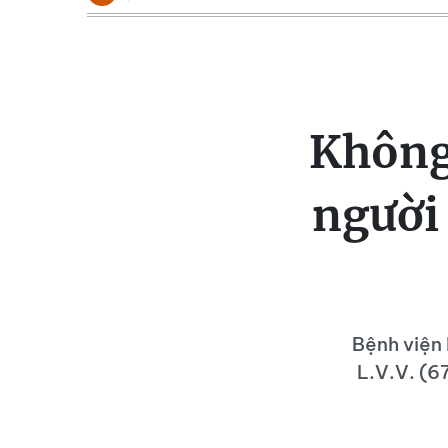
Không
người
Bệnh viện 
L.V.V. (67