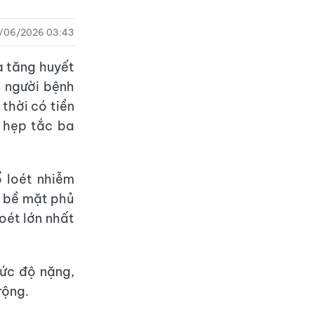
7/06/2026 03:43
à tăng huyết
, người bệnh
thời có tiền
 hẹp tắc ba
ổ loét nhiễm
ơ, bề mặt phủ
oét lớn nhất
ức độ nặng,
rộng.