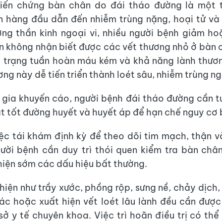
biến chứng bàn chân do đái tháo đường là một 
 hàng đầu dẫn đến nhiễm trùng nặng, hoại tử và 
ơng thần kinh ngoại vi, nhiều người bệnh giảm h
n không nhận biết được các vết thương nhỏ ở bàn c
h trạng tuần hoàn máu kém và khả năng lành thươ
ng này dễ tiến triển thành loét sâu, nhiễm trùng n
gia khuyến cáo, người bệnh đái tháo đường cần t
oát tốt đường huyết và huyết áp để hạn chế nguy cơ 
ệc tái khám định kỳ để theo dõi tim mạch, thận
gười bệnh cần duy trì thói quen kiểm tra bàn ch
iện sớm các dấu hiệu bất thường.
hiện như trầy xước, phồng rộp, sưng nề, chảy dịch,
ác hoặc xuất hiện vết loét lâu lành đều cần đượ
sở y tế chuyên khoa. Việc trì hoãn điều trị có thể