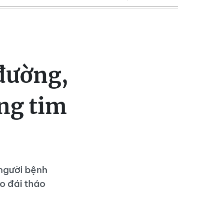
đường,
ng tim
 người bệnh
do đái tháo