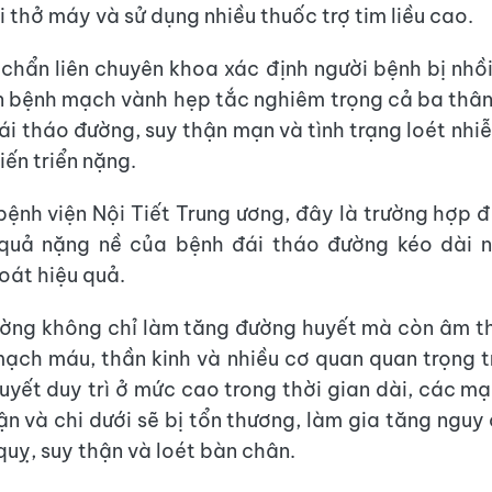
 thở máy và sử dụng nhiều thuốc trợ tim liều cao.
 chẩn liên chuyên khoa xác định người bệnh bị nhồ
n bệnh mạch vành hẹp tắc nghiêm trọng cả ba th
ái tháo đường, suy thận mạn và tình trạng loét nhi
iến triển nặng.
bệnh viện Nội Tiết Trung ương, đây là trường hợp đ
quả nặng nề của bệnh đái tháo đường kéo dài 
oát hiệu quả.
ường không chỉ làm tăng đường huyết mà còn âm t
ạch máu, thần kinh và nhiều cơ quan quan trọng t
uyết duy trì ở mức cao trong thời gian dài, các m
hận và chi dưới sẽ bị tổn thương, làm gia tăng nguy
quỵ, suy thận và loét bàn chân.