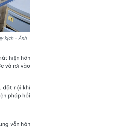
y kịch - Ảnh
hát hiện hôn
c và rơi vào
, đặt nội khí
iện pháp hồi
hưng vẫn hôn