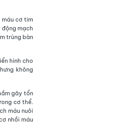
i máu cơ tim
ân động mạch
ễm trùng bàn
iển hình cho
nhưng không
hầm gây tổn
rong cơ thể.
ạch máu nuôi
 cơ nhồi máu