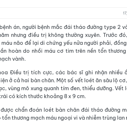
1
bệnh án, người bệnh mắc đái tháo đường type 2 v
năm nhưng điều trị không thường xuyên. Trước đó
i máu não để lại di chứng yếu nửa người phải, đồng 
uần hoàn do nhồi máu cơ tim trên nền tổn thương
mạch vành.
oa Điều trị tích cực, các bác sĩ ghi nhận nhiều 
iện ở cả hai bàn chân. Một số vết loét ăn sâu lộ c
ạc, vùng mô xung quanh tím đen, thiểu dưỡng. Vết l
trái có kích thước khoảng 8 x 9 cm.
 được chẩn đoán loét bàn chân đái tháo đường m
 tổn thương mạch máu ngoại vi và nhiễm trùng lan 