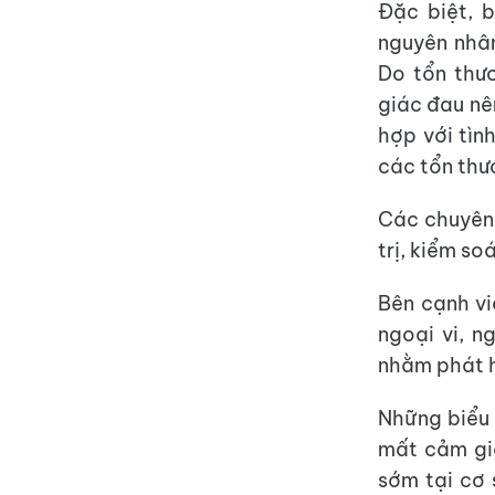
Đặc biệt, 
nguyên nhân
Do tổn thư
giác đau nê
hợp với tìn
các tổn thươ
Các chuyên 
trị, kiểm s
Bên cạnh vi
ngoại vi, n
nhằm phát h
Những biểu 
mất cảm gi
sớm tại cơ 