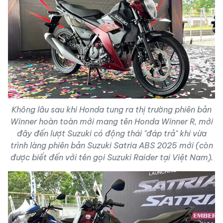
Không lâu sau khi Honda tung ra thị trường phiên bản
Winner hoàn toàn mới mang tên Honda Winner R, mới
đây đến lượt Suzuki có động thái "đáp trả" khi vừa
trình làng phiên bản Suzuki Satria ABS 2025 mới (còn
được biết đến với tên gọi Suzuki Raider tại Việt Nam).