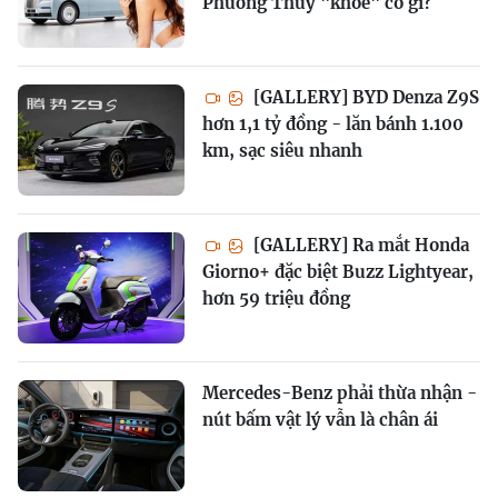
Phương Thúy "khoe" có gì?
[GALLERY] BYD Denza Z9S
hơn 1,1 tỷ đồng - lăn bánh 1.100
km, sạc siêu nhanh
[GALLERY] Ra mắt Honda
Giorno+ đặc biệt Buzz Lightyear,
hơn 59 triệu đồng
Mercedes-Benz phải thừa nhận -
nút bấm vật lý vẫn là chân ái