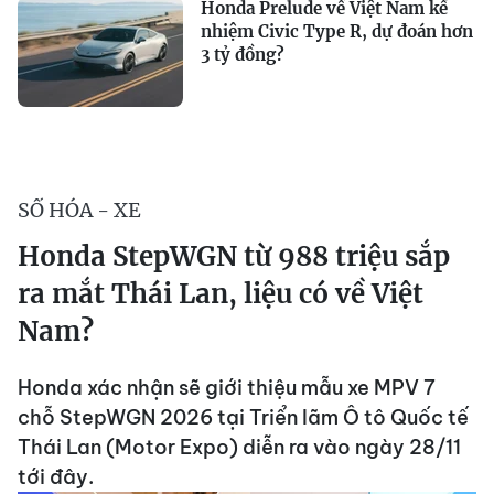
Honda Prelude về Việt Nam kế
nhiệm Civic Type R, dự đoán hơn
3 tỷ đồng?
SỐ HÓA - XE
Honda StepWGN từ 988 triệu sắp
ra mắt Thái Lan, liệu có về Việt
Nam?
Honda xác nhận sẽ giới thiệu mẫu xe MPV 7
chỗ StepWGN 2026 tại Triển lãm Ô tô Quốc tế
Thái Lan (Motor Expo) diễn ra vào ngày 28/11
tới đây.