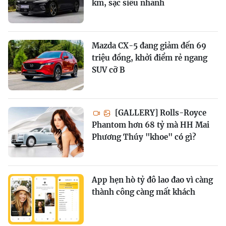
km, sạc siêu nhanh
Mazda CX-5 đang giảm đến 69
triệu đồng, khởi điểm rẻ ngang
SUV cỡ B
[GALLERY] Rolls-Royce
Phantom hơn 68 tỷ mà HH Mai
Phương Thúy "khoe" có gì?
App hẹn hò tỷ đô lao đao vì càng
thành công càng mất khách