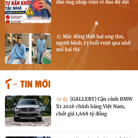
đàn ông nhập viện vì đau dữ dội
Mắc đồng thời hai ung thư,
người bệnh 73 tuổi vượt qua nhờ
mổ hai thì
Tin mới
[GALLERY] Cận cảnh BMW
X1 2026 chính hãng Việt Nam,
chốt giá 1,668 tỷ đồng