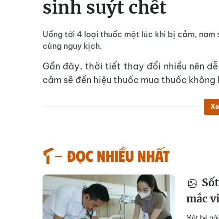
sinh suýt chết
Uống tới 4 loại thuốc một lúc khi bị cảm, nam s
cùng nguy kịch.
Gần đây, thời tiết thay đổi nhiều nên dễ
cảm sẽ đến hiệu thuốc mua thuốc không k
Xe
Đọc nhiều nhất
Sốt
mắc v
Một bé gái