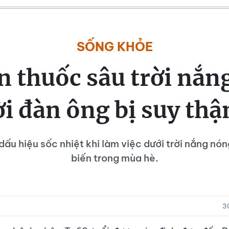
SỐNG KHỎE
n thuốc sâu trời nắn
i đàn ông bị suy thậ
dấu hiệu sốc nhiệt khi làm việc dưới trời nắng nón
biến trong mùa hè.
3