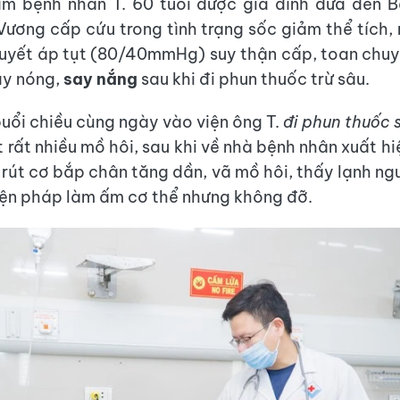
am bệnh nhân T. 60 tuổi được gia đình đưa đến B
ương cấp cứu trong tình trạng sốc giảm thể tích
huyết áp tụt (80/40mmHg) suy thận cấp, toan chu
ay nóng,
say nắng
sau khi đi phun thuốc trừ sâu.
buổi chiều cùng ngày vào viện ông T.
đi phun thuốc 
rất nhiều mồ hôi, sau khi về nhà bệnh nhân xuất hi
 rút cơ bắp chân tăng dần, vã mồ hôi, thấy lạnh ngư
ện pháp làm ấm cơ thể nhưng không đỡ.