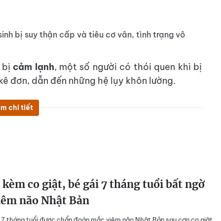
inh bị suy thận cấp và tiêu cơ vân, tình trạng vô
 bị
cảm lạnh
, một số người có thói quen khi bị
ê đơn, dẫn đến những hệ lụy khôn lường.
m chi tiết
 kèm co giật, bé gái 7 tháng tuổi bất ngờ
iêm não Nhật Bản
 7 tháng tuổi được chẩn đoán mắc viêm não Nhật Bản sau cơn co giật