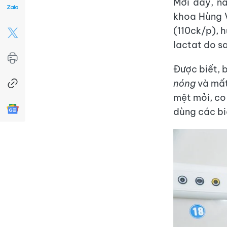
Mới đây, n
khoa Hùng V
(110ck/p), 
lactat do s
Được biết, 
nóng
và mất 
mệt mỏi, co
dùng các bi