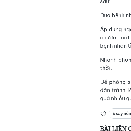
sau:
Đưa bệnh nh
Áp dụng nga
chườm mát.
bệnh nhân t
Nhanh chóng
thời.
Để phòng s
dân tránh l
quá nhiều q
#say nắ
BÀI LIÊN