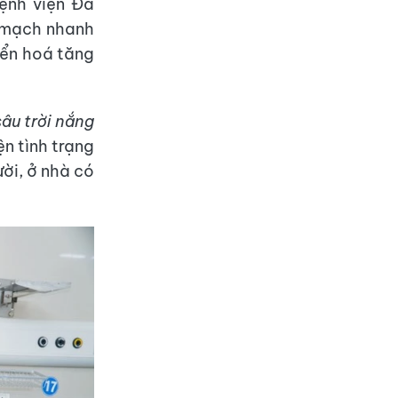
ệnh viện Đa
, mạch nhanh
yển hoá tăng
sâu trời nắng
ện tình trạng
ời, ở nhà có