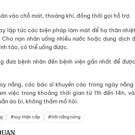
ân vào chỗ mát, thoáng khí, đồng thời gọi hỗ trợ.
y lập tức các biện pháp làm mát để hạ thân nhiệt
 Cho nạn nhân uống nhiều nước hoặc dung dịch đi
ỉnh táo, có thể uống được.
 đưa bệnh nhân đến bệnh viện gần nhất để được 
ay nắng, các bác sĩ khuyến cáo trong ngày nắng 
àm việc trong khoảng thời gian từ 11h đến 14h, 
uần áo bí, không thấm mồ hôi.
ng
#suy thận cấp
#trời nắng nóng
 QUAN