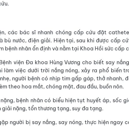
cứu.
iện, các bác sĩ nhanh chóng cấp cứu đặt cathete
 bù nước, điện giải. Hiện tại, sau khi được cấp cứ
am bệnh nhân ổn định và nằm tại Khoa Hồi sức cấp c
Bệnh viện Đa khoa Hùng Vương cho biết say nắng
i làm việc dưới trời nắng nóng, xảy ra phổ biến t
nhẹ, người bệnh có nhịp tim gấp gáp, thở nhanh, đ
kèm theo hoa mắt, chóng mặt, đau đầu, buồn nôn.
nặng, bệnh nhân có biểu hiện tụt huyết áp, sốc gi
n giải nặng, tổn thương tạng, suy đa tạng.
 gặp người bị say nắng, say nóng, thực hiện ngay 