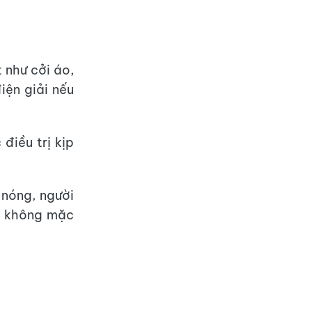
 như cởi áo,
ện giải nếu
điều trị kịp
nóng, người
và không mặc