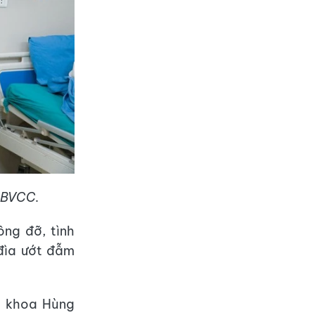
: BVCC.
ông đỡ, tình
đìa ướt đẫm
a khoa Hùng