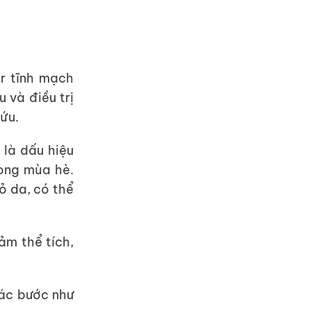
r tĩnh mạch
u và điều trị
ứu.
 là dấu hiệu
rong mùa hè.
ỏ da, có thể
ảm thể tích,
các bước như