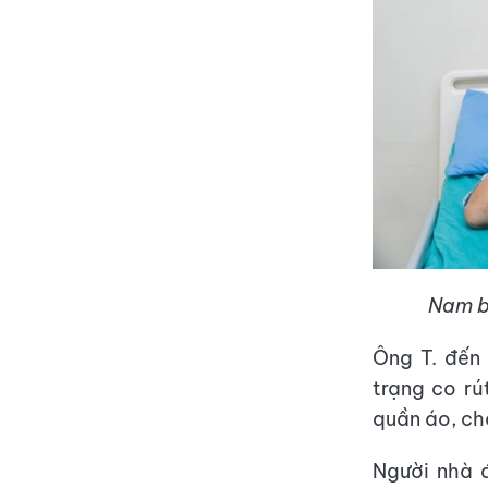
Nam bệ
Ông T. đến 
trạng co r
quần áo, chă
Người nhà 