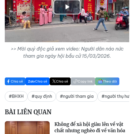
Play
Video
>> Mời quý độc giả xem video: Người dân náo nức
tham gia ngày hội bầu cử 15/03/2026.
Chia sẻ
Chia sẻ
Chia sẻ
Copy link
Theo dõi
#BHXH
#quy định
#người tham gia
#người thụ hưở
BÀI LIÊN QUAN
Không để xã hội giàu lên về vật
chất nhưng nghèo đi về văn hóa