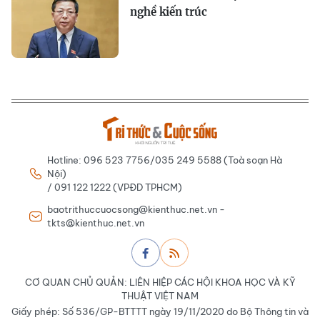
nghề kiến trúc
Hotline: 096 523 7756/035 249 5588 (Toà soạn Hà
Nội)
/ 091 122 1222 (VPĐD TPHCM)
baotrithuccuocsong@kienthuc.net.vn -
tkts@kienthuc.net.vn
CƠ QUAN CHỦ QUẢN: LIÊN HIỆP CÁC HỘI KHOA HỌC VÀ KỸ
THUẬT VIỆT NAM
Giấy phép: Số 536/GP-BTTTT ngày 19/11/2020 do Bộ Thông tin và