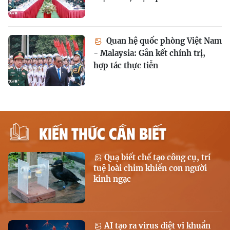
Quan hệ quốc phòng Việt Nam
- Malaysia: Gắn kết chính trị,
hợp tác thực tiễn
KIẾN THỨC CẦN BIẾT
Quạ biết chế tạo công cụ, trí
tuệ loài chim khiến con người
kinh ngạc
AI tạo ra virus diệt vi khuẩn