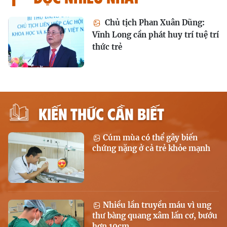
Chủ tịch Phan Xuân Dũng:
Vĩnh Long cần phát huy trí tuệ trí
thức trẻ
KIẾN THỨC CẦN BIẾT
Cúm mùa có thể gây biến
chứng nặng ở cả trẻ khỏe mạnh
Nhiều lần truyền máu vì ung
thư bàng quang xâm lấn cơ, bướu
hơn 10cm