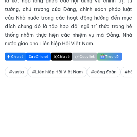
là kết hợp lồng ghép các nội dung về chính trị, tư
tưởng, chủ trương của Đảng, chính sách pháp luật
của Nhà nước trong các hoạt động hướng đến mục
đích chung đó là tập hợp đội ngũ trí thức trong hệ
thống nhằm thực hiện các nhiệm vụ mà Đảng, Nhà
nước giao cho Liên hiệp Hội Việt Nam.
Chia sẻ
Chia sẻ
Chia sẻ
Copy link
Theo dõi
#vusta
#Liên hiệp Hội Việt Nam
#công đoàn
#hội 