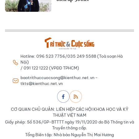
Hotline: 096 523 7756/035 249 5588 (Toà soạn Hà
Nội)
/ 091 122 1222 (VPĐD TPHCM)
baotrithuccuocsong@kienthuc.net.vn -
tkts@kienthuc.net.vn
CƠ QUAN CHỦ QUẢN: LIÊN HIỆP CÁC HỘI KHOA HỌC VÀ KỸ
THUẬT VIỆT NAM
Giấy phép: Số 536/GP-BTTTT ngày 19/11/2020 do Bộ Thông tin và
Truyền thông cấp.
Tổng Biên tập: Nhà báo Nguyễn Thị Mai Hương