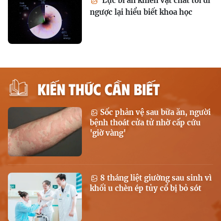
Lực bí ẩn khiến vật chất tối đi
ngược lại hiểu biết khoa học
KIẾN THỨC CẦN BIẾT
Sốc phản vệ sau bữa ăn, người
bệnh thoát cửa tử nhờ cấp cứu
'giờ vàng'
8 tháng liệt giường sau sinh vì
khối u chèn ép tủy cổ bị bỏ sót