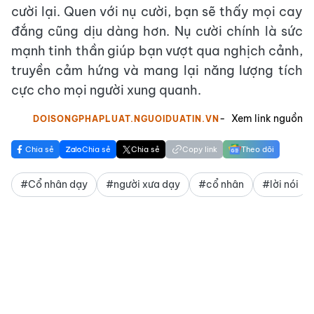
cười lại. Quen với nụ cười, bạn sẽ thấy mọi cay
đắng cũng dịu dàng hơn. Nụ cười chính là sức
mạnh tinh thần giúp bạn vượt qua nghịch cảnh,
truyền cảm hứng và mang lại năng lượng tích
cực cho mọi người xung quanh.
Xem link nguồn
DOISONGPHAPLUAT.NGUOIDUATIN.VN
Chia sẻ
Chia sẻ
Chia sẻ
Copy link
Theo dõi
#Cổ nhân dạy
#người xưa dạy
#cổ nhân
#lời nói