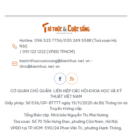
Hotline: 096 523 7756/035 249 5588 (Toà soạn Hà
Nội)
/ 091 122 1222 (VPĐD TPHCM)
baotrithuccuocsong@kienthuc.net.vn -
tkts@kienthuc.net.vn
CƠ QUAN CHỦ QUẢN: LIÊN HIỆP CÁC HỘI KHOA HỌC VÀ KỸ
THUẬT VIỆT NAM
Giấy phép: Số 536/GP-BTTTT ngày 19/11/2020 do Bộ Thông tin và
Truyền thông cấp.
Tổng Biên tập: Nhà báo Nguyễn Thị Mai Hương
Tòa soạn: Số 70 Trần Hưng Đạo, phường Cửa Nam, Hà Nội.
VPĐD tại TP.HCM: 590/24 Phan Văn Trị, phường Hạnh Thông,