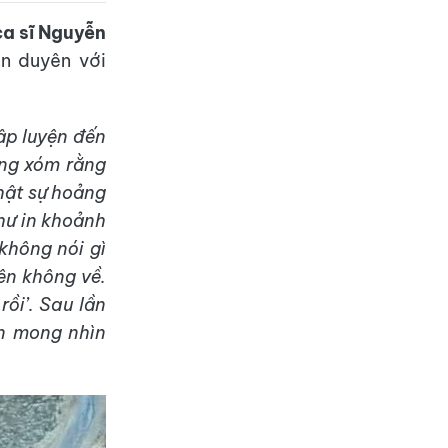
ca sĩ Nguyễn
n duyên với
tập luyện đến
àng xóm rằng
 thật sự hoảng
hư in khoảnh
không nói gì
ên không về.
rồi’. Sau lần
ôn mong nhìn