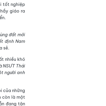
i tốt nghiệp
thầy giáo ra
ển.
vùng đất mới
yết định Nam
a sẻ.
ất nhiều khó
là NSƯT Thái
ột người anh
ội của những
h còn là một
vẫn đang tận