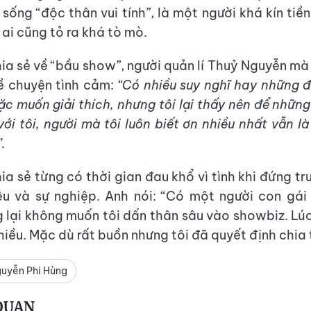
sống “độc thân vui tính”, là một người khá kín tiề
 ai cũng tỏ ra khá tò mò.
ia sẻ về “bầu show”, người quản lí Thuỷ Nguyễn mà
ề chuyện tình cảm:
“Có nhiều suy nghĩ hay những đ
ặc muốn giải thích, nhưng tôi lại thấy nên để những
ới tôi, người mà tôi luôn biết ơn nhiều nhất vẫn l
.
ia sẻ từng có thời gian đau khổ vì tình khi đứng tr
êu và sự nghiệp. Anh nói: “Có một người con gái
g lại không muốn tôi dấn thân sâu vào showbiz. Lúc
nhiều. Mặc dù rất buồn nhưng tôi đã quyết định chia 
guyễn Phi Hùng
 QUAN