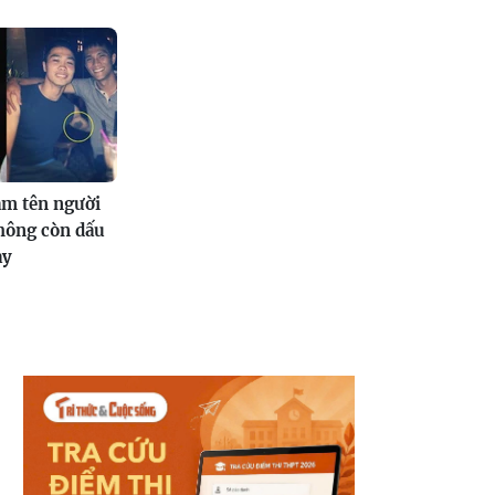
ăm tên người
không còn dấu
ay