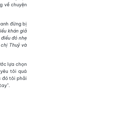
ng về chuyện
 anh đừng bị
iều khán giả
 điều đó nhẹ
à chị Thuỷ và
ước lựa chọn
 yêu tôi quá
 đó tôi phải
tay".