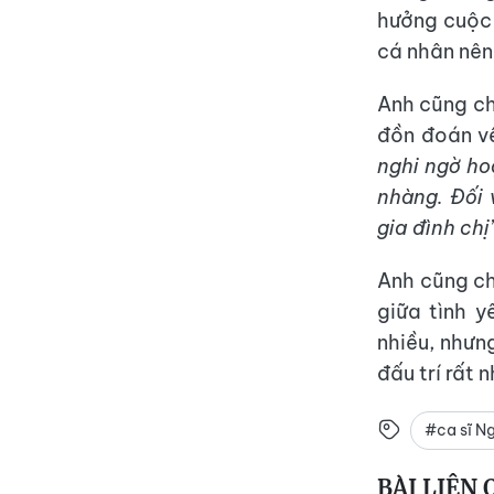
hưởng cuộc 
cá nhân nên
Anh cũng ch
đồn đoán v
nghi ngờ ho
nhàng. Đối v
gia đình chị”
Anh cũng ch
giữa tình y
nhiều, nhưn
đấu trí rất 
#ca sĩ N
BÀI LIÊN