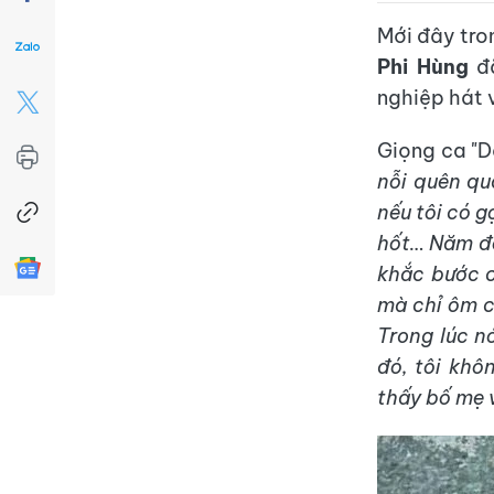
Mới đây tro
Phi Hùng
đã
nghiệp hát 
Giọng ca "D
nỗi quên qu
nếu tôi có gọ
hốt…
Năm đó
khắc bước c
mà chỉ ôm c
Trong lúc nó
đó, tôi khô
thấy bố mẹ v