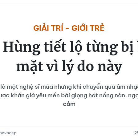
GIẢI TRÍ - GIỚI TRẺ
i Hùng tiết lộ từng bị
mặt vì lý do này
 là một nghệ sĩ múa nhưng khi chuyển qua âm nhạ
ợc khán giả yêu mến bởi giọng hát nồng nàn, ngọ
cảm
oevadep
2