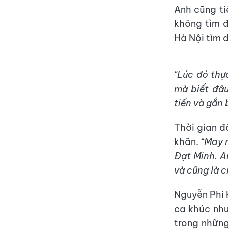
Anh cũng ti
không tìm đ
Hà Nội tìm 
"Lúc đó thự
mà biết đâu
tiến và gắn 
Thời gian đ
khăn.
“May 
Đạt Minh. A
và cũng là c
Nguyễn Phi 
ca khúc như
trong những