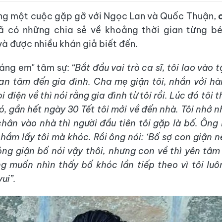
ng một cuộc gặp gỡ với Ngọc Lan và Quốc Thuận,
 có những chia sẻ về khoảng thời gian từng bé
và được nhiều khán giả biết đến.
áng em" tâm sự:
“Bắt đầu vai trò ca sĩ, tôi lao vào 
an tâm đến gia đình. Cha mẹ giận tôi, nhắn với h
i điện về thì nói rằng gia đình từ tôi rồi. Lúc đó tôi
, gần hết ngày 30 Tết tôi mới về đến nhà. Tôi nhớ n
hân vào nhà thì người đầu tiên tôi gặp là bố. Ông 
hầm lấy tôi mà khóc. Rồi ông nói: ‘Bố sợ con giận n
ng giận bố nói vậy thôi, nhưng con về thì yên tâm 
ng muốn nhìn thấy bố khóc lần tiếp theo vì tôi lu
ui”.