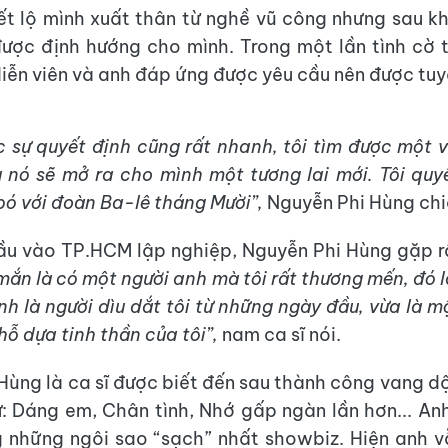
ết lộ mình xuất thân từ nghề vũ công nhưng sau kh
ược định hướng cho mình. Trong một lần tình cờ 
diễn viên và anh đáp ứng được yêu cầu nên được tuy
c sự quyết định cũng rất nhanh, tôi tìm được một 
 nó sẽ mở ra cho mình một tương lai mới. Tôi qu
bó với đoàn Ba-lê tháng Mười”,
Nguyễn Phi Hùng chi
ầu vào TP.HCM lập nghiệp, Nguyễn Phi Hùng gặp r
mắn là có một người anh mà tôi rất thương mến, đó 
nh là người dìu dắt tôi từ những ngày đầu, vừa là m
hỗ dựa tinh thần của tôi”,
nam ca sĩ nói.
Hùng là ca sĩ được biết đến sau thành công vang d
: Dáng em, Chân tình, Nhớ gấp ngàn lần hơn... An
 những ngôi sao “sạch” nhất showbiz. Hiện anh 