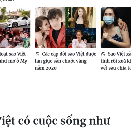
oạt sao Việt
Các cặp đôi sao Việt được
Sao Việt x
 như mơ ở Mỹ
fan giục săn chuột vàng
tình rồi xoá 
năm 2020
vết sau chia t
Việt có cuộc sống như