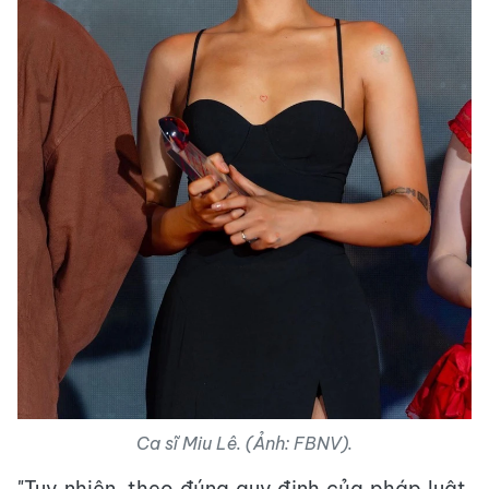
Ca sĩ Miu Lê. (Ảnh: FBNV).
"Tuy nhiên, theo đúng quy định của pháp luật,