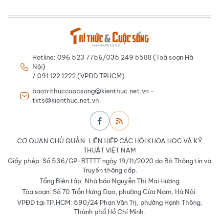
Hotline: 096 523 7756/035 249 5588 (Toà soạn Hà
Nội)
/ 091 122 1222 (VPĐD TPHCM)
baotrithuccuocsong@kienthuc.net.vn -
tkts@kienthuc.net.vn
CƠ QUAN CHỦ QUẢN: LIÊN HIỆP CÁC HỘI KHOA HỌC VÀ KỸ
THUẬT VIỆT NAM
Giấy phép: Số 536/GP-BTTTT ngày 19/11/2020 do Bộ Thông tin và
Truyền thông cấp.
Tổng Biên tập: Nhà báo Nguyễn Thị Mai Hương
Tòa soạn: Số 70 Trần Hưng Đạo, phường Cửa Nam, Hà Nội.
VPĐD tại TP.HCM: 590/24 Phan Văn Trị, phường Hạnh Thông,
Thành phố Hồ Chí Minh.