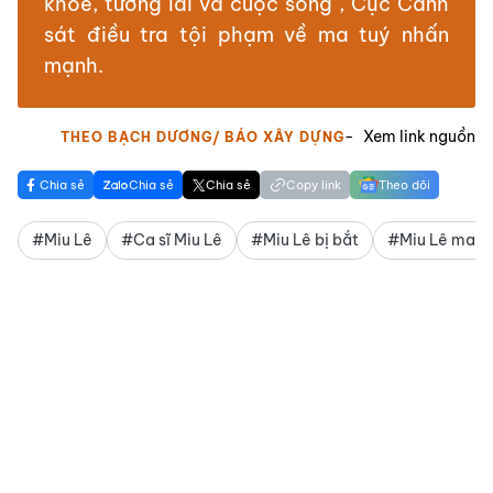
khỏe, tương lai và cuộc sống", Cục Cảnh
sát điều tra tội phạm về ma tuý nhấn
mạnh.
Xem link nguồn
THEO BẠCH DƯƠNG/ BÁO XÂY DỰNG
Chia sẻ
Chia sẻ
Chia sẻ
Copy link
Theo dõi
#Miu Lê
#Ca sĩ Miu Lê
#Miu Lê bị bắt
#Miu Lê ma t