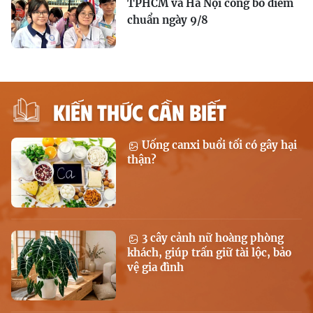
TPHCM và Hà Nội công bố điểm
chuẩn ngày 9/8
KIẾN THỨC CẦN BIẾT
Uống canxi buổi tối có gây hại
thận?
3 cây cảnh nữ hoàng phòng
khách, giúp trấn giữ tài lộc, bảo
vệ gia đình