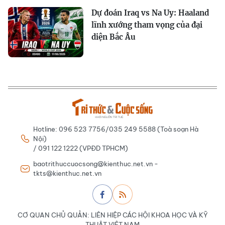
Dự đoán Iraq vs Na Uy: Haaland
lĩnh xướng tham vọng của đại
diện Bắc Âu
Hotline: 096 523 7756/035 249 5588 (Toà soạn Hà
Nội)
/ 091 122 1222 (VPĐD TPHCM)
baotrithuccuocsong@kienthuc.net.vn -
tkts@kienthuc.net.vn
CƠ QUAN CHỦ QUẢN: LIÊN HIỆP CÁC HỘI KHOA HỌC VÀ KỸ
THUẬT VIỆT NAM