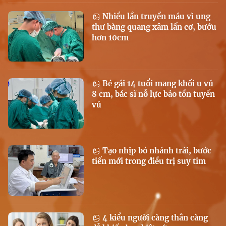
Nhiều lần truyền máu vì ung
thư bàng quang xâm lấn cơ, bướu
hơn 10cm
Bé gái 14 tuổi mang khối u vú
8 cm, bác sĩ nỗ lực bảo tồn tuyến
vú
Tạo nhịp bó nhánh trái, bước
tiến mới trong điều trị suy tim
4 kiểu người càng thân càng