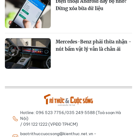
Điện thoại Android đầy bộ nhớ?
Đừng xóa bừa dữ liệu
Mercedes-Benz phải thừa nhận -
nút bấm vật lý vẫn là chân ái
Hotline: 096 523 7756/035 249 5588 (Toà soạn Hà
Nội)
/ 091 122 1222 (VPĐD TPHCM)
baotrithuccuocsong@kienthuc.net.vn -