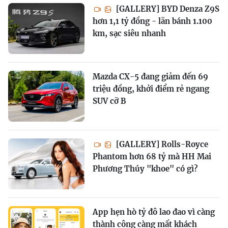
[GALLERY] BYD Denza Z9S
hơn 1,1 tỷ đồng - lăn bánh 1.100
km, sạc siêu nhanh
Mazda CX-5 đang giảm đến 69
triệu đồng, khởi điểm rẻ ngang
SUV cỡ B
[GALLERY] Rolls-Royce
Phantom hơn 68 tỷ mà HH Mai
Phương Thúy "khoe" có gì?
App hẹn hò tỷ đô lao đao vì càng
thành công càng mất khách