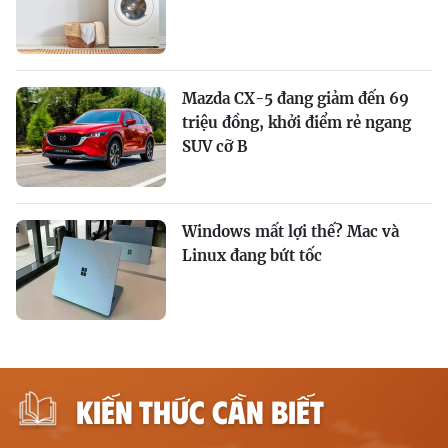
Mazda CX-5 đang giảm đến 69
triệu đồng, khởi điểm rẻ ngang
SUV cỡ B
Windows mất lợi thế? Mac và
Linux đang bứt tốc
KIẾN THỨC CẦN BIẾT