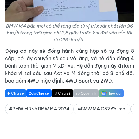
BMW M4 bản mới có thể tăng tốc từ vị trí xuất phát lên 96
km/h trong thời gian chỉ 3,8 giây trước khi đạt vận tốc tối
đa 290 km/h.
Động cơ này sẽ đồng hành cùng hộp số tự động 8
cấp, có lẫy chuyển số sau vô lăng, và hệ dẫn động 4
bánh toàn thời gian M xDrive. Hệ dẫn động này đi kèm
khóa vi sai cầu sau Active M đồng thời có 3 chế độ,
bao gồm 4WD mặc định, 4WD Sport và 2WD.
Chia sẻ
Chia sẻ
Chia sẻ
Copy link
Theo dõi
#BMW M3 và BMW M4 2024
#BMW M4 G82 đời mới
#