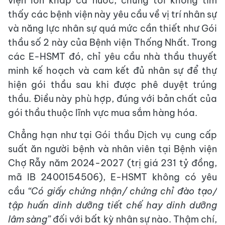
viện lớn khắp cả nước, chúng tôi không tìm
thấy các bệnh viện này yêu cầu về vị trí nhân sự
và năng lực nhân sự quá mức cần thiết như Gói
thầu số 2 này của Bệnh viện Thống Nhất. Trong
các E-HSMT đó, chỉ yêu cầu nhà thầu thuyết
minh kế hoạch và cam kết đủ nhân sự để thự
hiện gói thầu sau khi được phê duyệt trúng
thầu. Điều này phù hợp, đúng với bản chất của
gói thầu thuộc lĩnh vực mua sắm hàng hóa.
Chẳng hạn như tại Gói thầu Dịch vụ cung cấp
suất ăn người bệnh và nhân viên tại Bệnh viện
Chợ Rẫy năm 2024-2027 (trị giá 231 tỷ đồng,
mã IB 2400154506), E-HSMT không có yêu
cầu
“Có giấy chứng nhận/ chứng chỉ đào tạo/
tập huấn dinh dưỡng tiết chế hay dinh dưỡng
lâm sàng”
đối với bất kỳ nhân sự nào. Thậm chí,