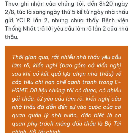
Theo ghi nhận của chúng tôi, đến 8h20 ngày
2/8, tức là sang ngày thứ 5 kể từ ngày nhà thầu
gửi YCLR lần 2, nhưng chưa thấy Bệnh viện
Thống Nhất trả lời yêu cầu làm rõ lần 2 của nhà
thầu.
Thời gian qua, rất nhiều nhà thầu yêu cầu
làm rõ, kiến nghị (bao gồm cả kiến nghị
sau khi có kết quả lựa chọn nhà thầu) về
các tiêu chí hạn chế cạnh tranh trong E-
HSMT. Dữ liệu chúng tôi có được, có nhiều
gói thầu, từ yêu cầu làm rõ, kiến nghị của
nhà thầu đã dẫn đến sự vào cuộc của cơ
quan quản lý nhà nước, đặc biệt là cơ
quan phụ trách mảng đấu thầu là Bộ Tài
chính, Sở Tài chính.