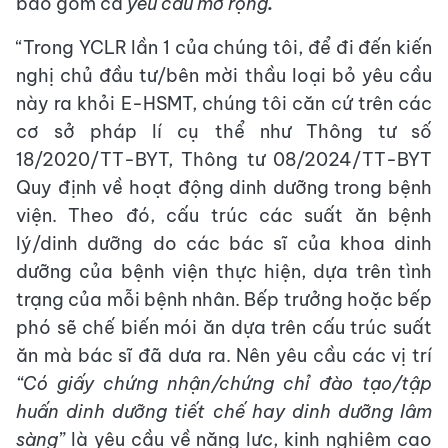
bao gồm cả
yêu cầu mở rộng
.
“Trong YCLR lần 1 của chúng tôi, để đi đến kiến
nghị chủ đầu tư/bên mời thầu loại bỏ yêu cầu
này ra khỏi E-HSMT, chúng tôi căn cứ trên các
cơ sở pháp lí cụ thể như Thông tư số
18/2020/TT-BYT, Thông tư 08/2024/TT-BYT
Quy định về hoạt động dinh dưỡng trong bệnh
viện. Theo đó, cấu trúc các suất ăn bệnh
lý/dinh dưỡng do các bác sĩ của khoa dinh
dưỡng của bệnh viện thực hiện, dựa trên tình
trạng của mỗi bệnh nhân. Bếp trưởng hoặc bếp
phó sẽ chế biến mói ăn dựa trên cấu trúc suất
ăn mà bác sĩ đã dưa ra. Nên yêu cầu các vị trí
“Có giấy chứng nhận/chứng chỉ đào tạo/tập
huấn dinh dưỡng tiết chế hay dinh dưỡng lâm
sàng”
là yêu cầu về năng lực, kinh nghiệm cao