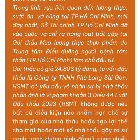
Trong lĩnh vực liên quan đến lương thực,
suất ăn, và cũng tại TP.Hồ Chí Minh, mới
đây nhất, Sở Tài chính TP.Hồ Chí Minh đã
vào cuộc và chỉ ra hàng loạt bất cập tại
Gói thầu Mua lương thực thực phẩm do
Trung tâm Điều dưỡng người bệnh tâm
thần (TP.Hồ Chí Minh) làm chủ đầu tư.
Gói thầu có giá 24,803 tỷ đồng, tư vấn đấu
thầu là Công ty TNHH Phú Long Sài Gòn.
HSMT có yêu cầu về nhân sự bị nhà thầu
phản ánh là vi phạm khoản 3 Điều 44 Luật
Đấu thầu 2023
(HSMT không được nêu
bất cứ điều kiện nào nhằm hạn chế sự
tham gia của nhà thầu hoặc tạo lợi thế
cho một hoặc một số nhà thầu gây ra sự
cạnh tranh không bình đẳng); cùng nhiều