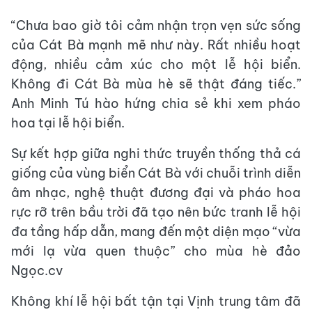
“Chưa bao giờ tôi cảm nhận trọn vẹn sức sống
của Cát Bà mạnh mẽ như này. Rất nhiều hoạt
động, nhiều cảm xúc cho một lễ hội biển.
Không đi Cát Bà mùa hè sẽ thật đáng tiếc.”
Anh Minh Tú hào hứng chia sẻ khi xem pháo
hoa tại lễ hội biển.
Sự kết hợp giữa nghi thức truyền thống thả cá
giống của vùng biển Cát Bà với chuỗi trình diễn
âm nhạc, nghệ thuật đương đại và pháo hoa
rực rỡ trên bầu trời đã tạo nên bức tranh lễ hội
đa tầng hấp dẫn, mang đến một diện mạo “vừa
mới lạ vừa quen thuộc” cho mùa hè đảo
Ngọc.cv
Không khí lễ hội bất tận tại Vịnh trung tâm đã