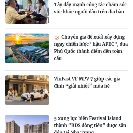
Tây đẩy mạnh công tác chăm sóc
sức khỏe người dân trên địa bàn
Chuyên gia đề xuất xây dựng
ngay chiến lược "hậu APEC", đưa
Phú Quốc thành điểm đến toàn
cầu
VinFast VF MPV 7 giúp các gia
đình “giải nhiệt” mùa hè
5 xung lực biến Festival Island
thành “BĐS dòng tiền” được săn
đón tại Nha Trang