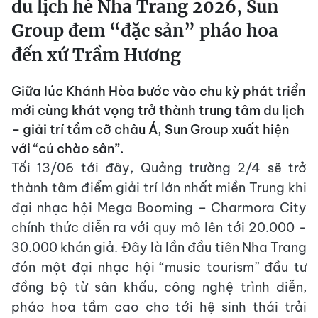
du lịch hè Nha Trang 2026, Sun
Group đem “đặc sản” pháo hoa
đến xứ Trầm Hương
Giữa lúc Khánh Hòa bước vào chu kỳ phát triển
mới cùng khát vọng trở thành trung tâm du lịch
– giải trí tầm cỡ châu Á, Sun Group xuất hiện
với “cú chào sân”.
Tối 13/06 tới đây, Quảng trường 2/4 sẽ trở
thành tâm điểm giải trí lớn nhất miền Trung khi
đại nhạc hội Mega Booming – Charmora City
chính thức diễn ra với quy mô lên tới 20.000 -
30.000 khán giả. Đây là lần đầu tiên Nha Trang
đón một đại nhạc hội “music tourism” đầu tư
đồng bộ từ sân khấu, công nghệ trình diễn,
pháo hoa tầm cao cho tới hệ sinh thái trải