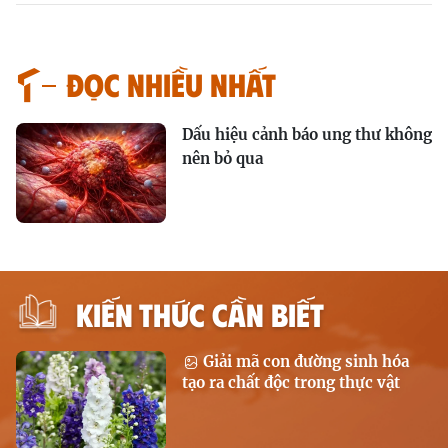
Đọc nhiều nhất
Dấu hiệu cảnh báo ung thư không
nên bỏ qua
KIẾN THỨC CẦN BIẾT
Giải mã con đường sinh hóa
tạo ra chất độc trong thực vật