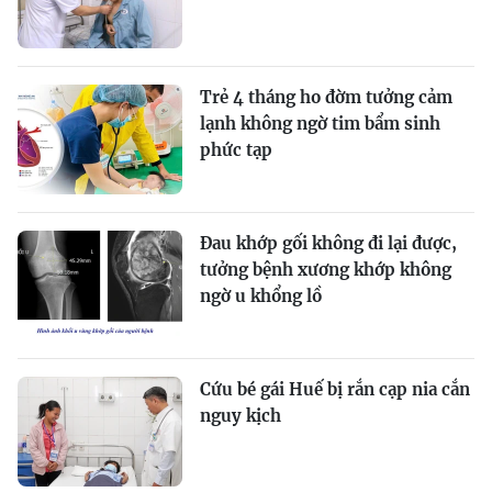
Trẻ 4 tháng ho đờm tưởng cảm
lạnh không ngờ tim bẩm sinh
phức tạp
Đau khớp gối không đi lại được,
tưởng bệnh xương khớp không
ngờ u khổng lồ
Cứu bé gái Huế bị rắn cạp nia cắn
nguy kịch