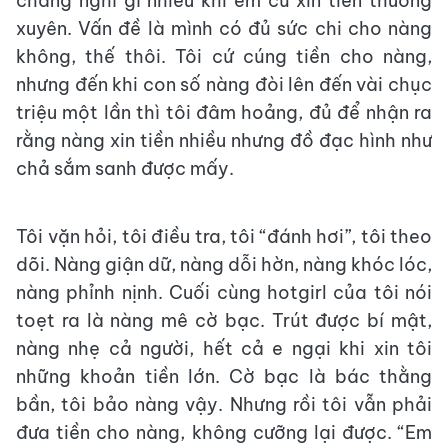
chẳng nghĩ gì nhiều khi em cứ xin tiền thường
xuyên. Vấn đề là mình có đủ sức chi cho nàng
không, thế thôi. Tôi cứ cúng tiền cho nàng,
nhưng đến khi con số nàng đòi lên đến vài chục
triệu một lần thì tôi đâm hoảng, đủ để nhận ra
rằng nàng xin tiền nhiều nhưng đồ đạc hình như
chả sắm sanh được mấy.
Tôi vặn hỏi, tôi điều tra, tôi “đánh hơi”, tôi theo
dõi. Nàng giận dữ, nàng dỗi hờn, nàng khóc lóc,
nàng phỉnh nịnh. Cuối cùng hotgirl của tôi nói
toẹt ra là nàng mê cờ bạc. Trút được bí mật,
nàng nhẹ cả người, hết cả e ngại khi xin tôi
những khoản tiền lớn. Cờ bạc là bác thằng
bần, tôi bảo nàng vậy. Nhưng rồi tôi vẫn phải
đưa tiền cho nàng, không cưỡng lại được. “Em