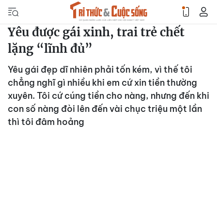
Yêu được gái xinh, trai trẻ chết
lặng “lĩnh đủ”
Yêu gái đẹp dĩ nhiên phải tốn kém, vì thế tôi
chẳng nghĩ gì nhiều khi em cứ xin tiền thường
xuyên. Tôi cứ cúng tiền cho nàng, nhưng đến khi
con số nàng đòi lên đến vài chục triệu một lần
thì tôi đâm hoảng