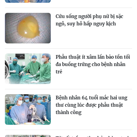
Cứu sống người phụ nữ bị sặc
ngô, suy hô hấp nguy kịch
Phẫu thuật ít xâm lấn bảo tồn tối
đa buồng trứng cho bệnh nhân
trẻ
Bệnh nhân 64 tuổi mắc hai ung
thư cùng lúc được phẫu thuật
thành công