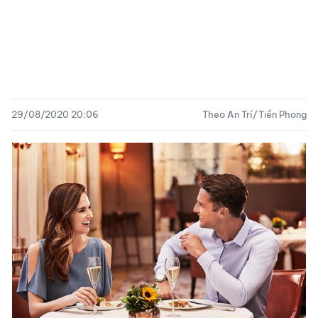
29/08/2020 20:06
Theo An Trí/Tiền Phong