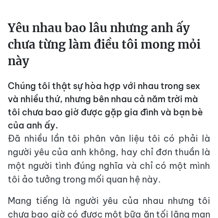
Yêu nhau bao lâu nhưng anh ấy
chưa từng làm điều tôi mong mỏi
này
Chúng tôi thật sự hòa hợp với nhau trong sex
và nhiều thứ, nhưng bên nhau cả năm trời mà
tôi chưa bao giờ được gặp gia đình và bạn bè
của anh ấy.
Đã nhiều lần tôi phân vân liệu tôi có phải là
người yêu của anh không, hay chỉ đơn thuần là
một người tình đúng nghĩa và chỉ có một mình
tôi ảo tưởng trong mối quan hệ này.
Mang tiếng là người yêu của nhau nhưng tôi
chưa bao giờ có được một bữa ăn tối lãng mạn