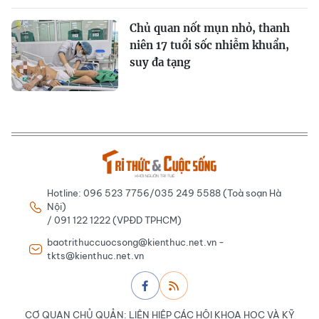
Chủ quan nốt mụn nhỏ, thanh
niên 17 tuổi sốc nhiễm khuẩn,
suy đa tạng
Hotline: 096 523 7756/035 249 5588 (Toà soạn Hà
Nội)
/ 091 122 1222 (VPĐD TPHCM)
baotrithuccuocsong@kienthuc.net.vn -
tkts@kienthuc.net.vn
CƠ QUAN CHỦ QUẢN: LIÊN HIỆP CÁC HỘI KHOA HỌC VÀ KỸ