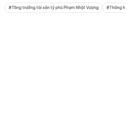
#Tăng trưởng tài sản tỷ phú Phạm Nhật Vượng
#Thăng hạng