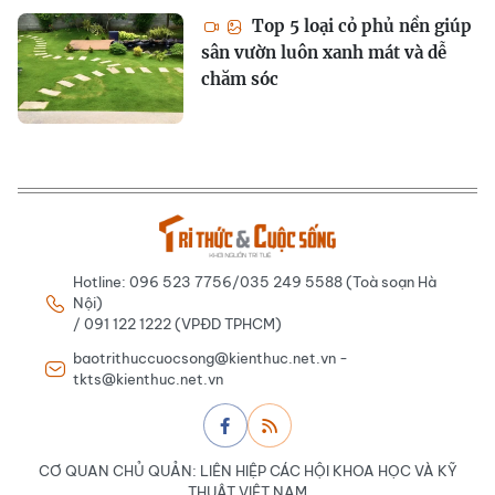
Top 5 loại cỏ phủ nền giúp
sân vườn luôn xanh mát và dễ
chăm sóc
Hotline: 096 523 7756/035 249 5588 (Toà soạn Hà
Nội)
/ 091 122 1222 (VPĐD TPHCM)
baotrithuccuocsong@kienthuc.net.vn -
tkts@kienthuc.net.vn
CƠ QUAN CHỦ QUẢN: LIÊN HIỆP CÁC HỘI KHOA HỌC VÀ KỸ
THUẬT VIỆT NAM