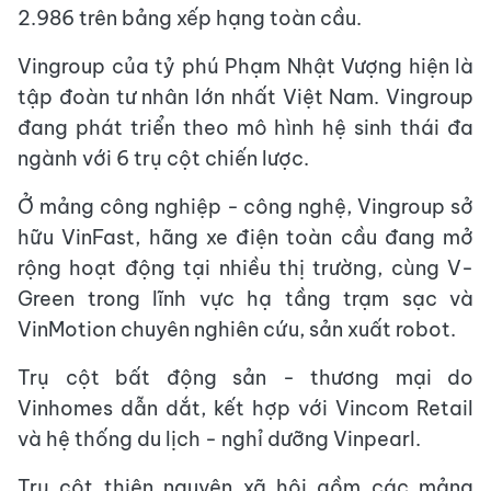
2.986 trên bảng xếp hạng toàn cầu.
Vingroup của tỷ phú Phạm Nhật Vượng hiện là
tập đoàn tư nhân lớn nhất Việt Nam. Vingroup
đang phát triển theo mô hình hệ sinh thái đa
ngành với 6 trụ cột chiến lược.
Ở mảng công nghiệp - công nghệ, Vingroup sở
hữu VinFast, hãng xe điện toàn cầu đang mở
rộng hoạt động tại nhiều thị trường, cùng V-
Green trong lĩnh vực hạ tầng trạm sạc và
VinMotion chuyên nghiên cứu, sản xuất robot.
Trụ cột bất động sản - thương mại do
Vinhomes dẫn dắt, kết hợp với Vincom Retail
và hệ thống du lịch - nghỉ dưỡng Vinpearl.
Trụ cột thiện nguyện xã hội gồm các mảng