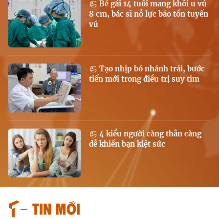
Bé gái 14 tuổi mang khối u vú
8 cm, bác sĩ nỗ lực bảo tồn tuyến
vú
Tạo nhịp bó nhánh trái, bước
tiến mới trong điều trị suy tim
4 kiểu người càng thân càng
dễ khiến bạn kiệt sức
Tin mới