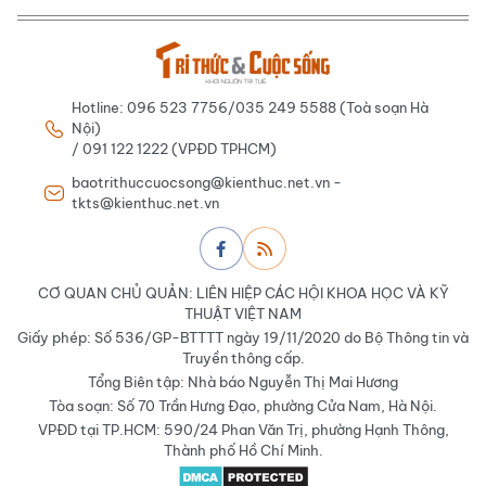
Hotline: 096 523 7756/035 249 5588 (Toà soạn Hà
Nội)
/ 091 122 1222 (VPĐD TPHCM)
baotrithuccuocsong@kienthuc.net.vn -
tkts@kienthuc.net.vn
CƠ QUAN CHỦ QUẢN: LIÊN HIỆP CÁC HỘI KHOA HỌC VÀ KỸ
THUẬT VIỆT NAM
Giấy phép: Số 536/GP-BTTTT ngày 19/11/2020 do Bộ Thông tin và
Truyền thông cấp.
Tổng Biên tập: Nhà báo Nguyễn Thị Mai Hương
Tòa soạn: Số 70 Trần Hưng Đạo, phường Cửa Nam, Hà Nội.
VPĐD tại TP.HCM: 590/24 Phan Văn Trị, phường Hạnh Thông,
Thành phố Hồ Chí Minh.