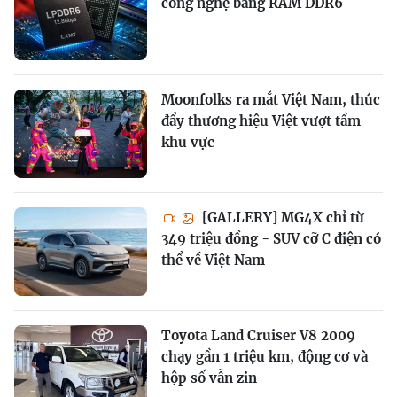
công nghệ bằng RAM DDR6
Moonfolks ra mắt Việt Nam, thúc
đẩy thương hiệu Việt vượt tầm
khu vực
[GALLERY] MG4X chỉ từ
349 triệu đồng - SUV cỡ C điện có
thể về Việt Nam
Toyota Land Cruiser V8 2009
chạy gần 1 triệu km, động cơ và
hộp số vẫn zin