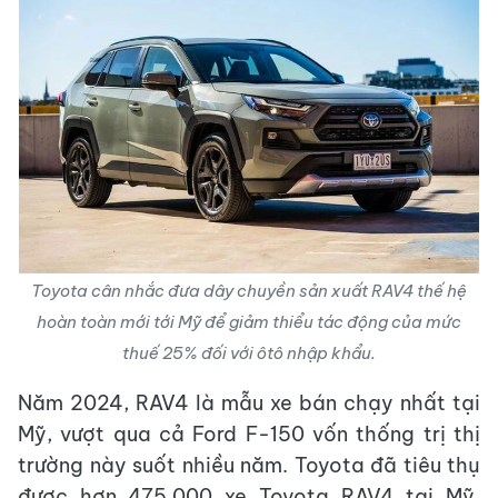
Toyota cân nhắc đưa dây chuyền sản xuất RAV4 thế hệ
hoàn toàn mới tới Mỹ để giảm thiểu tác động của mức
thuế 25% đối với ôtô nhập khẩu.
Năm 2024, RAV4 là mẫu xe bán chạy nhất tại
Mỹ, vượt qua cả Ford F-150 vốn thống trị thị
trường này suốt nhiều năm. Toyota đã tiêu thụ
được hơn 475.000
xe Toyota RAV4 tại Mỹ
,