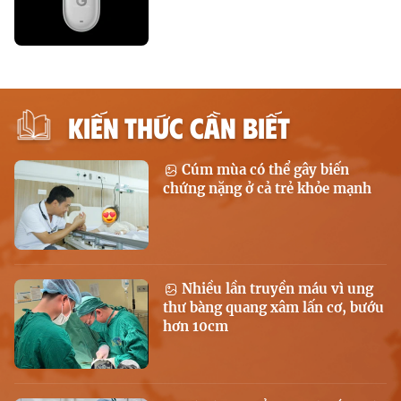
KIẾN THỨC CẦN BIẾT
Cúm mùa có thể gây biến
chứng nặng ở cả trẻ khỏe mạnh
Nhiều lần truyền máu vì ung
thư bàng quang xâm lấn cơ, bướu
hơn 10cm