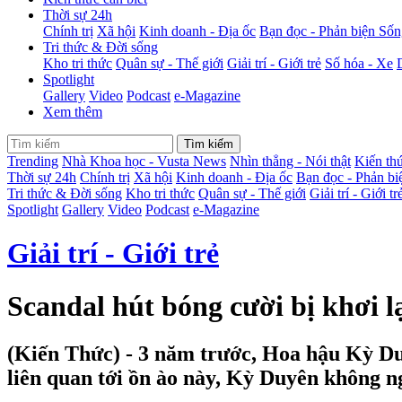
Thời sự 24h
Chính trị
Xã hội
Kinh doanh - Địa ốc
Bạn đọc - Phản biện
Sốn
Tri thức & Đời sống
Kho tri thức
Quân sự - Thế giới
Giải trí - Giới trẻ
Số hóa - Xe
Spotlight
Gallery
Video
Podcast
e-Magazine
Xem thêm
Tìm kiếm
Trending
Nhà Khoa học - Vusta News
Nhìn thẳng - Nói thật
Kiến thứ
Thời sự 24h
Chính trị
Xã hội
Kinh doanh - Địa ốc
Bạn đọc - Phản b
Tri thức & Đời sống
Kho tri thức
Quân sự - Thế giới
Giải trí - Giới tr
Spotlight
Gallery
Video
Podcast
e-Magazine
Giải trí - Giới trẻ
Scandal hút bóng cười bị khơi 
(Kiến Thức) - 3 năm trước, Hoa hậu Kỳ Du
liên quan tới ồn ào này, Kỳ Duyên không n