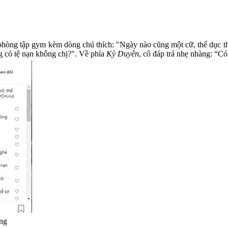
phòng tập gym kèm dòng chú thích: "Ngày nào cũng một cữ, thể dục thể
g có tệ nạn không chị?". Về phía
Kỳ Duyên
, cô đáp trả nhẹ nhàng: “Có
ing