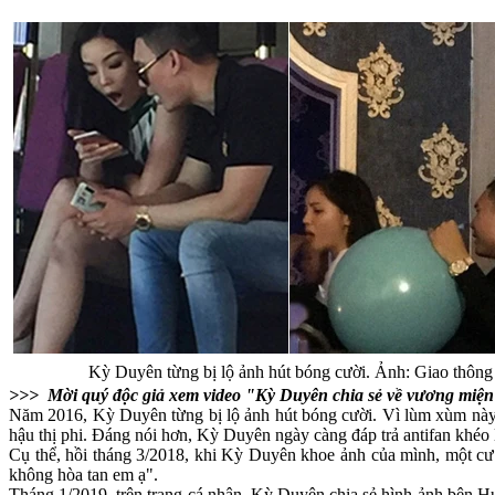
Kỳ Duyên từng bị lộ ảnh hút bóng cười. Ảnh: Giao thông
>>> Mời quý độc giả xem video "Kỳ Duyên chia sẻ về vương miệ
Năm 2016, Kỳ Duyên từng bị lộ ảnh hút bóng cười. Vì lùm xùm này 
hậu thị phi. Đáng nói hơn, Kỳ Duyên ngày càng đáp trả antifan khéo 
Cụ thể, hồi tháng 3/2018, khi Kỳ Duyên khoe ảnh của mình, một cư
không hòa tan em ạ".
Tháng 1/2019, trên trang cá nhân, Kỳ Duyên chia sẻ hình ảnh bên H