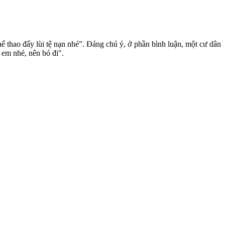
 thao đẩy lùi tệ nạn nhé”. Đáng chú ý, ở phần bình luận, một cư dân
 em nhé, nên bỏ đi".