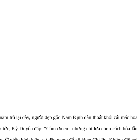
ăm trở lại đây, người đẹp gốc Nam Định dần thoát khỏi cái mác hoa
ập tức, Kỳ Duyên đáp: "Cảm ơn em, nhưng chị lựa chọn cách hòa lẫn
ện. Ở phần bình luận, cư dân mạng đổ xô khen Chi Pu. Không đôi coi