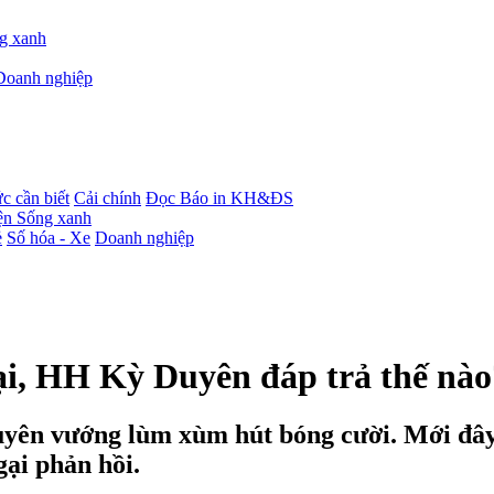
g xanh
Doanh nghiệp
c cần biết
Cải chính
Đọc Báo in KH&ĐS
iện
Sống xanh
ẻ
Số hóa - Xe
Doanh nghiệp
lại, HH Kỳ Duyên đáp trả thế nào
yên vướng lùm xùm hút bóng cười. Mới đây,
gại phản hồi.