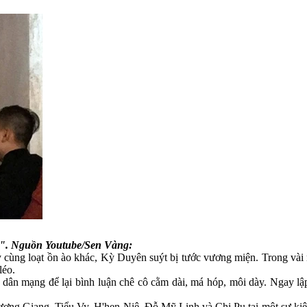
n". Nguồn Youtube/Sen Vàng:
cùng loạt ồn ào khác, Kỳ Duyên suýt bị tước vương miện. Trong vài n
léo.
 dân mạng để lại bình luận chê cô cằm dài, má hóp, môi dày. Ngay l
ương Giang, Tiểu Vy, H'hen Niê, Đỗ Mỹ Linh và Chi Pu tại một sự ki