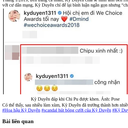
với cư dân mạng, Kỳ Duyên chỉ để lại bình luận ngắn gọn nhưng “ch
Kỳ Duyên đáp khi Chi Pu được khen. Ảnh: Pose
Có thể thấy, sau nhiều lùm xùm, Kỳ Duyên đã trưởng thành hơn nhiều
#Hoa hậu Kỳ Duyên
#scandal hút bóng cười của Kỳ Duyên
#Kỳ Du
Bài liên quan