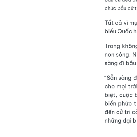
chức bầu cử t
Tất cả vì m
biểu Quốc h
Trong không
non sông, N
sàng đi bầu 
“Sẵn sàng đ
cho mọi trá
biệt, cuộc 
biến phức t
đến cử tri 
những đại bi