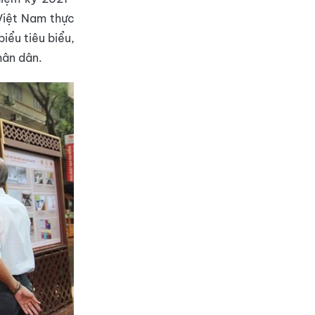
 Việt Nam thực
iểu tiêu biểu,
hân dân.