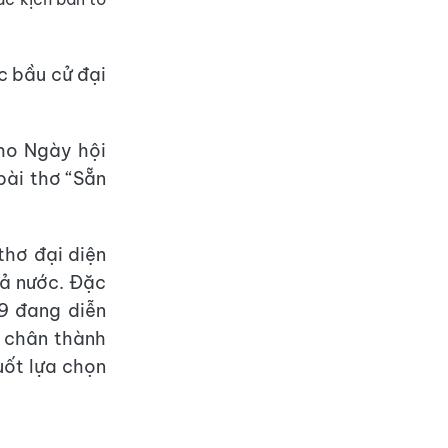
c bầu cử đại
cho Ngày hội
bài thơ “Sẵn
thơ đại diện
cả nước. Đặc
19 đang diễn
n chân thành
uốt lựa chọn