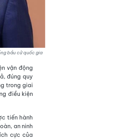
đồng bầu cử quốc gia
iện vận động
uả, đúng quy
g trong giai
g điều kiện
ợc tiến hành
oàn, an ninh
tích cực của