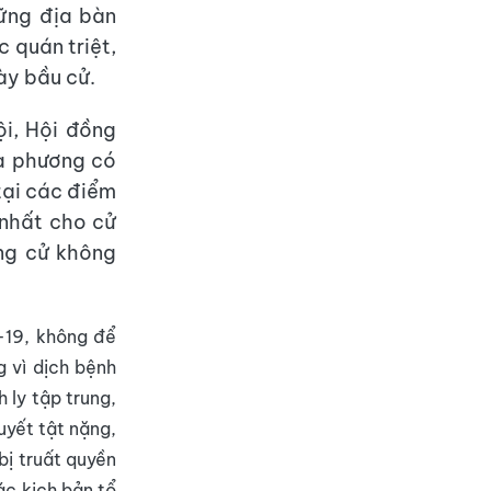
hững địa bàn
 quán triệt,
ày bầu cử.
i, Hội đồng
ịa phương có
tại các điểm
 nhất cho cử
ứng cử không
-19, không để
g vì dịch bệnh
 ly tập trung,
uyết tật nặng,
bị truất quyền
ác kịch bản tổ