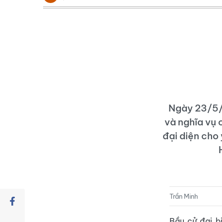
Ngày 23/5/2
và nghĩa vụ 
đại diện cho
Trần Minh
Bầu cử đại b