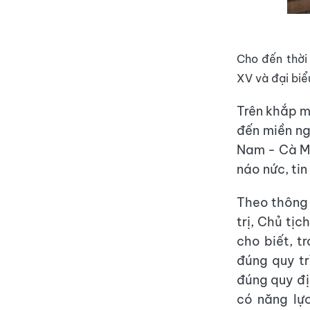
Cho đến thời
XV và đại bi
Trên khắp m
đến miền ng
Nam - Cà Ma
náo nức, tin
Theo thông 
trị, Chủ tị
cho biết, t
đúng quy tr
đúng quy đị
có năng lự