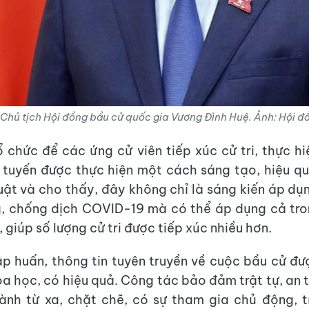
̣i, Chủ tịch Hội đồng bầu cử quốc gia Vương Đình Huệ. Ảnh: Hội 
 chức để các ứng cử viên tiếp xúc cử tri, thực h
 tuyến được thực hiện một cách sáng tạo, hiệu q
uật và cho thấy, đây không chỉ là sáng kiến áp dụn
, chống dịch COVID-19 mà có thể áp dụng cả tron
 giúp số lượng cử tri được tiếp xúc nhiều hơn.
p huấn, thông tin tuyên truyền về cuộc bầu cử đư
oa học, có hiệu quả. Công tác bảo đảm trật tự, an t
ành từ xa, chặt chẽ, có sự tham gia chủ động, 