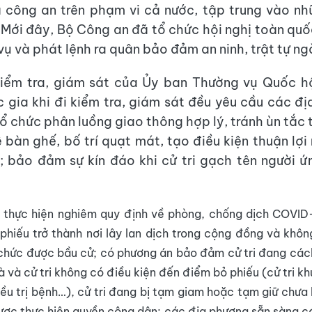
 công an trên phạm vi cả nước, tập trung vào n
 Mới đây, Bộ Công an đã tổ chức hội nghị toàn quốc
vụ và phát lệnh ra quân bảo đảm an ninh, trật tự ng
iểm tra, giám sát của Ủy ban Thường vụ Quốc hộ
 gia khi đi kiểm tra, giám sát đều yêu cầu các đ
ổ chức phân luồng giao thông hợp lý, tránh ùn tắc 
ê bàn ghế, bố trí quạt mát, tạo điều kiện thuận lợi
u; bảo đảm sự kín đáo khi cử tri gạch tên người 
n thực hiện nghiêm quy định về phòng, chống dịch COVID
hiếu trở thành nơi lây lan dịch trong cộng đồng và khôn
hức được bầu cử; có phương án bảo đảm cử tri đang cách
hà và cử tri không có điều kiện đến điểm bỏ phiếu (cử tri kh
iều trị bệnh…), cử tri đang bị tạm giam hoặc tạm giữ chưa 
ợc thực hiện quyền công dân; các địa phương sẵn sàng c