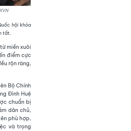
TXVN
Quốc hội khóa
 tất.
từ miền xuôi
đến điểm cực
ều rộn ràng,
iên Bộ Chính
ơng Đình Huệ
ược chuẩn bị
đảm dân chủ,
iên phù hợp,
ệc và trọng