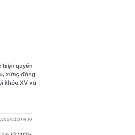
c hiện quyền
ểu, xứng đáng
ội khóa XV và
.
2/05/2021 04:10
hiệm kỳ 2021-