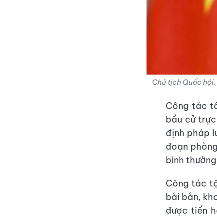
Chủ tịch Quốc hô
Công tác tổ
bầu cử trực
định pháp l
đoạn phòng
bình thường,
Công tác tậ
bài bản, kh
được tiến h