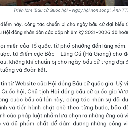
Triển lãm "Bầu cử Quốc hội - Ngày hội non sông". Ảnh T
 điểm này, công tác chuẩn bị cho ngày bầu cử đại biểu 
ểu Hội đồng nhân dân các cấp nhiệm kỳ 2021-2026 đã hoàn
ọi miền của Tổ quốc, từ phố phường đến làng xóm, 
ược, từ điểm cực Bắc - Lũng Cú (Hà Giang) cho 
u, không khí chuẩn bị cho ngày bầu cử trọng đại đ
 tưởng và đoàn kết.
tin từ Website của Hội đồng Bầu cử quốc gia, Uỷ v
ch Quốc hội, Chủ tịch Hội đồng bầu cử quốc gia Vư
rong cuộc bầu cử lần này, công tác nhân sự đã đ
ình và tiến hành chặt chẽ theo từng bước, bảo 
nh của pháp luật nhằm lựa chọn ra những ứng cử v
c và đủ phẩm chất để đảm đương những công vi