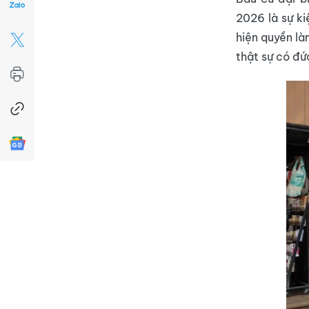
2026 là sự ki
hiện quyền là
thật sự có đứ