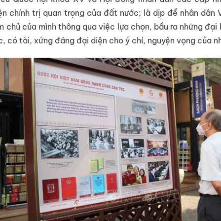
ện chính trị quan trọng của đất nước; là dịp để nhân dân
m chủ của mình thông qua việc lựa chọn, bầu ra những đại b
c, có tài, xứng đáng đại diện cho ý chí, nguyện vọng của n