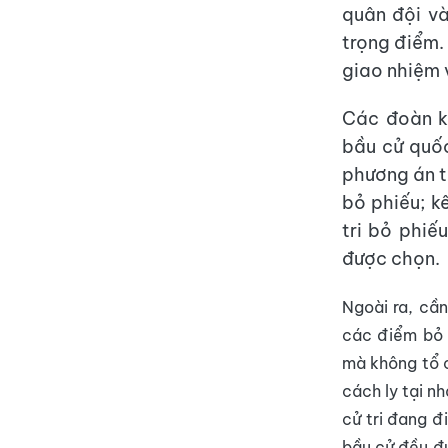
quân đội và
trọng điểm.
giao nhiệm 
Các đoàn k
bầu cử quốc
phương án t
bỏ phiếu; k
tri bỏ phiế
được chọn.
Ngoài ra, cầ
các điểm bỏ p
mà không tổ c
cách ly tại n
cử tri đang đ
bầu cử đều đư