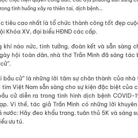
rong tình huống xảy ra thiên tai, dịch bệnh…
ục tiêu cao nhất là tổ chức thành công tốt đẹp cuộ
ội Khóa XV, đại biểu HĐND các cấp.
 khí náo nức, tinh tưởng, đoàn kết và sẵn sàng 
gày hội toàn dân, nhà thơ Trần Minh đã sáng tác 
cử”.
i bầu cử” là những lời tâm sự chân thành của nhà 
i tim Việt Nam sẵn sàng cho sự kiện đặc biệt của 
bầu cử diễn ra trong tình hình dịch bệnh COVID-
ạp. Vì thế, tác giả Trần Minh có những lời khuyê
cả nước: Hãy đeo khẩu trang, tuân thủ 5K và sáng s
ểu ưu tú.