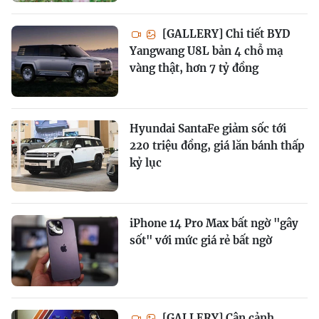
[GALLERY] Chi tiết BYD
Yangwang U8L bản 4 chỗ mạ
vàng thật, hơn 7 tỷ đồng
Hyundai SantaFe giảm sốc tới
220 triệu đồng, giá lăn bánh thấp
kỷ lục
iPhone 14 Pro Max bất ngờ "gây
sốt" với mức giá rẻ bất ngờ
[GALLERY] Cận cảnh