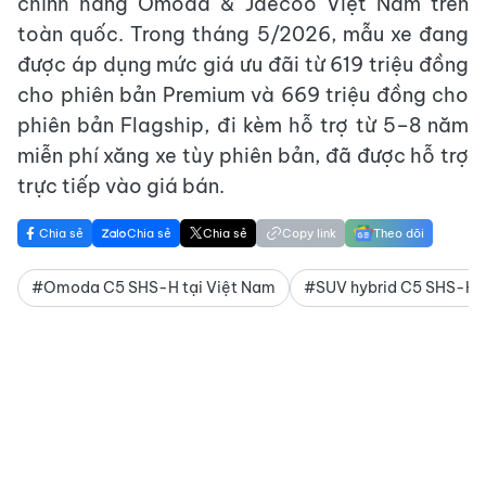
chính hãng Omoda & Jaecoo Việt Nam trên
toàn quốc. Trong tháng 5/2026, mẫu xe đang
được áp dụng mức giá ưu đãi từ 619 triệu đồng
cho phiên bản Premium và 669 triệu đồng cho
phiên bản Flagship, đi kèm hỗ trợ từ 5–8 năm
miễn phí xăng xe tùy phiên bản, đã được hỗ trợ
trực tiếp vào giá bán.
Chia sẻ
Chia sẻ
Chia sẻ
Copy link
Theo dõi
#Omoda C5 SHS-H tại Việt Nam
#SUV hybrid C5 SHS-H