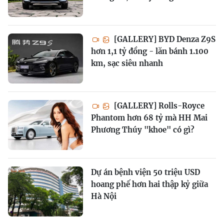
[GALLERY] BYD Denza Z9S
hơn 1,1 tỷ đồng - lăn bánh 1.100
km, sạc siêu nhanh
[GALLERY] Rolls-Royce
Phantom hơn 68 tỷ mà HH Mai
Phương Thúy "khoe" có gì?
Dự án bệnh viện 50 triệu USD
hoang phế hơn hai thập kỷ giữa
Hà Nội