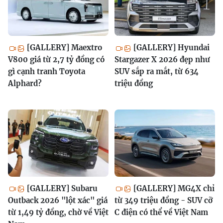
[GALLERY] Maextro
[GALLERY] Hyundai
V800 giá từ 2,7 tỷ đồng có
Stargazer X 2026 đẹp như
gì cạnh tranh Toyota
SUV sắp ra mắt, từ 634
Alphard?
triệu đồng
[GALLERY] Subaru
[GALLERY] MG4X chỉ
Outback 2026 "lột xác" giá
từ 349 triệu đồng - SUV cỡ
từ 1,49 tỷ đồng, chờ về Việt
C điện có thể về Việt Nam