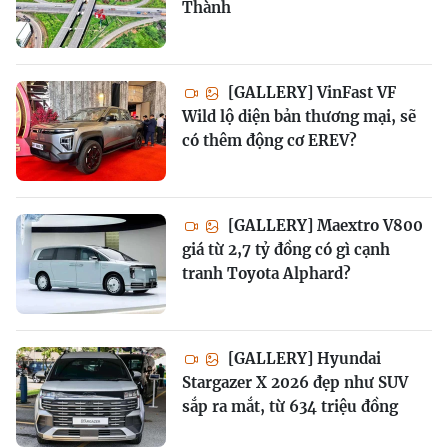
Thành
[GALLERY] VinFast VF
Wild lộ diện bản thương mại, sẽ
có thêm động cơ EREV?
[GALLERY] Maextro V800
giá từ 2,7 tỷ đồng có gì cạnh
tranh Toyota Alphard?
[GALLERY] Hyundai
Stargazer X 2026 đẹp như SUV
sắp ra mắt, từ 634 triệu đồng