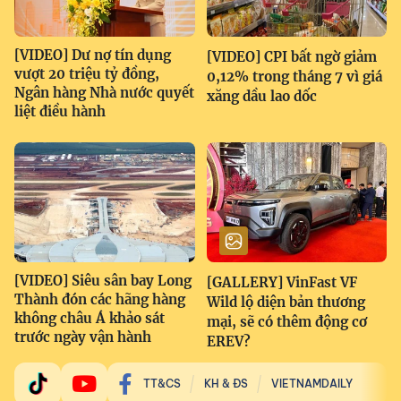
[VIDEO] Dư nợ tín dụng
[VIDEO] CPI bất ngờ giảm
vượt 20 triệu tỷ đồng,
0,12% trong tháng 7 vì giá
Ngân hàng Nhà nước quyết
xăng dầu lao dốc
liệt điều hành
[VIDEO] Siêu sân bay Long
[GALLERY] VinFast VF
Thành đón các hãng hàng
Wild lộ diện bản thương
không châu Á khảo sát
mại, sẽ có thêm động cơ
trước ngày vận hành
EREV?
TT&CS
KH & ĐS
VIETNAMDAILY