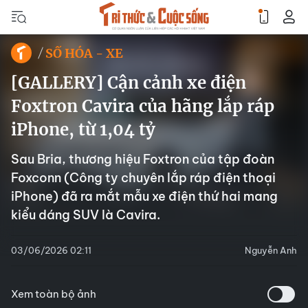
SỐ HÓA - XE
[GALLERY] Cận cảnh xe điện
Foxtron Cavira của hãng lắp ráp
iPhone, từ 1,04 tỷ
Sau Bria, thương hiệu Foxtron của tập đoàn
Foxconn (Công ty chuyên lắp ráp điện thoại
iPhone) đã ra mắt mẫu xe điện thứ hai mang
kiểu dáng SUV là Cavira.
03/06/2026 02:11
Nguyễn Anh
Xem toàn bộ ảnh