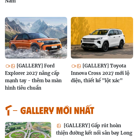
Nam
[GALLERY] Ford
[GALLERY] Toyota
Explorer 2027 nâng cấp
Innova Cross 2027 mới lộ
mạnh tay - thêm ba màn
diện, thiết kế "lột xác"
hình tiêu chuẩn
GALLERY MỚI NHẤT
[GALLERY] Gấp rút hoàn
thiện đường kết nối sân bay Long