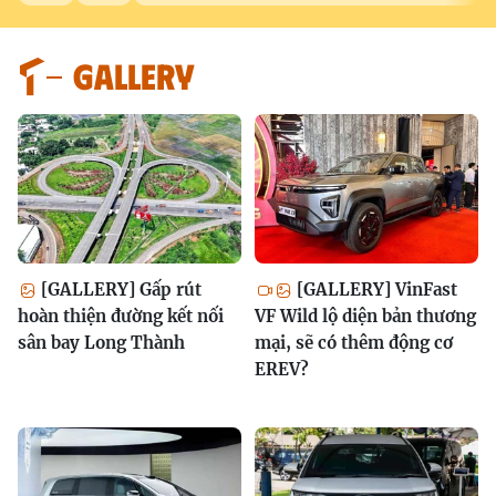
GALLERY
[GALLERY] Gấp rút
[GALLERY] VinFast
hoàn thiện đường kết nối
VF Wild lộ diện bản thương
sân bay Long Thành
mại, sẽ có thêm động cơ
EREV?