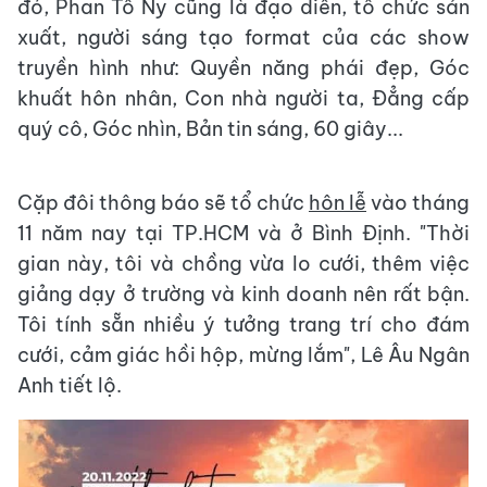
đó, Phan Tô Ny cũng là đạo diễn, tổ chức sản
xuất, người sáng tạo format của các show
truyền hình như: Quyền năng phái đẹp, Góc
khuất hôn nhân, Con nhà người ta, Đẳng cấp
quý cô, Góc nhìn, Bản tin sáng, 60 giây...
Cặp đôi thông báo sẽ tổ chức
hôn lễ
vào tháng
11 năm nay tại TP.HCM và ở Bình Định. "Thời
gian này, tôi và chồng vừa lo cưới, thêm việc
giảng dạy ở trường và kinh doanh nên rất bận.
Tôi tính sẵn nhiều ý tưởng trang trí cho đám
cưới, cảm giác hồi hộp, mừng lắm", Lê Âu Ngân
Anh tiết lộ.