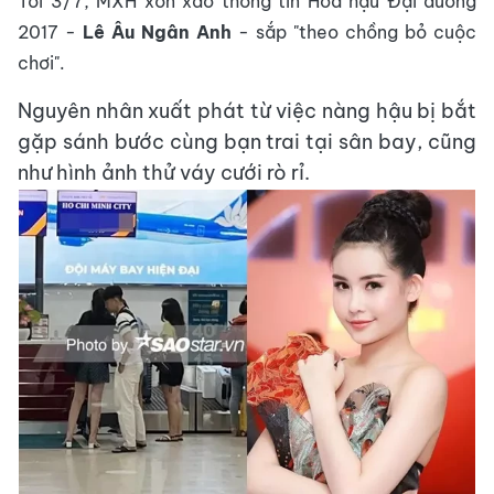
Tối 3/7, MXH xôn xao thông tin Hoa hậu Đại dương
2017 -
Lê Âu Ngân Anh
- sắp "theo chồng bỏ cuộc
chơi".
Nguyên nhân xuất phát từ việc nàng hậu bị bắt
gặp sánh bước cùng bạn trai tại sân bay, cũng
như hình ảnh thử váy cưới rò rỉ.