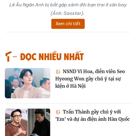
Lê Âu Ngân Anh bị bắt gặp sánh đôi bạn trai ở sân bay
(Ảnh: Saostar).
Xem chi tiết
Đọc nhiều nhất
NSND Vi Hoa, diễn viên Seo
Hyeong Won gây chú ý tại sự
kiện ở Hà Nội
Trấn Thành gây chú ý với
'Em' và dự án điện ảnh Hàn Quốc