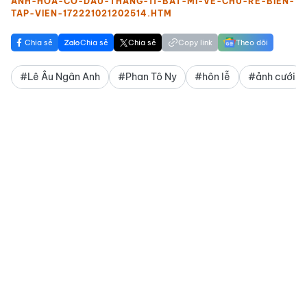
ANH-HOA-CO-DAU-THANG-11-BAT-MI-VE-CHU-RE-BIEN-
TAP-VIEN-172221021202514.HTM
Chia sẻ
Chia sẻ
Chia sẻ
Copy link
Theo dõi
#Lê Âu Ngân Anh
#Phan Tô Ny
#hôn lễ
#ảnh cưới