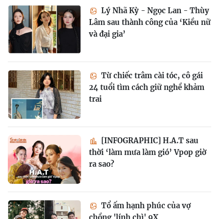
Lý Nhã Kỳ - Ngọc Lan - Thùy
Lâm sau thành công của ‘Kiều nữ
và đại gia’
Từ chiếc trâm cài tóc, cô gái
24 tuổi tìm cách giữ nghề khảm
trai
[INFOGRAPHIC] H.A.T sau
thời ‘làm mưa làm gió’ Vpop giờ
ra sao?
Tổ ấm hạnh phúc của vợ
chồng 'lính chì' 9X