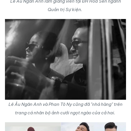
Lê Âu Ngân Anh làm giảng viên tại ĐH Hoa Sen ngành
Quản trị Sự kiện.
Lê Âu Ngân Anh và Phan Tô Ny cũng đã "nhá hàng" trên
trang cá nhân bộ ảnh cưới ngọt ngào của cả hai.