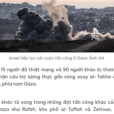
Israel tiếp tục các cuộc tấn công ở Gaza. Ảnh: AA.
15 người đã thiệt mạng và 90 người khác bị thươ
hận cứu trợ lương thực gần vòng xoay al-Tahlia 
, phía nam Gaza.
 khác tử vong trong những đợt tấn công khác của
aza như Rafah, khu phố al-Tuffah và Zeitoun, 