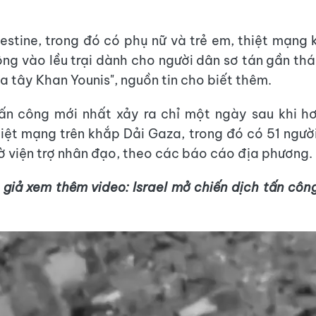
lestine, trong đó có phụ nữ và trẻ em, thiệt mạng 
công vào lều trại dành cho người dân sơ tán gần thá
a tây Khan Younis", nguồn tin cho biết thêm.
ấn công mới nhất xảy ra chỉ một ngày sau khi hơ
hiệt mạng trên khắp Dải Gaza, trong đó có 51 ngườ
ờ viện trợ nhân đạo, theo các báo cáo địa phương.
 giả xem thêm video: Israel mở chiến dịch tấn côn