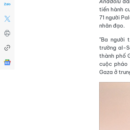
Anadolu
dẫn
tiến hành c
71 người Pa
nhân đạo.
"Ba người 
trường al-S
thành phố G
cuộc pháo 
Gaza ở trun