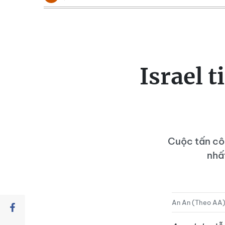
Israel t
Cuộc tấn côn
nhấ
An An (Theo AA