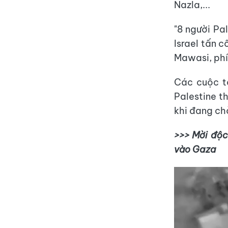
Nazla,...
"8 người Pa
Israel tấn 
Mawasi, phí
Các cuộc t
Palestine t
khi đang ch
>>> Mời độc
vào Gaza