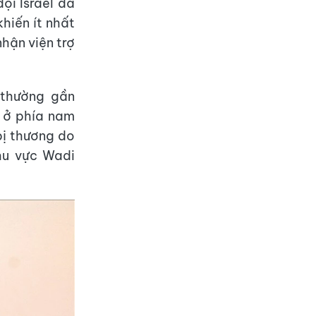
ội Israel đã
hiến ít nhất
hận viện trợ
 thường gần
, ở phía nam
bị thương do
hu vực Wadi