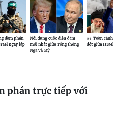
ng đàm phán
Nội dung cuộc điện đàm
Toàn cảnh
srael ngay lập
mới nhất giữa Tổng thống
đột giữa Israe
Nga và Mỹ
 phán trực tiếp với