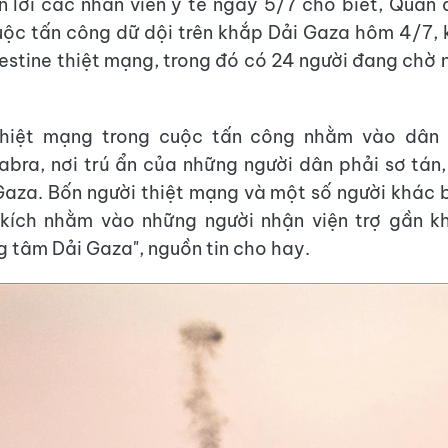
 lời các nhân viên y tế ngày 5/7 cho biết, Quân đ
uộc tấn công dữ dội trên khắp Dải Gaza hôm 4/7, k
lestine thiệt mạng, trong đó có 24 người đang chờ n
thiệt mạng trong cuộc tấn công nhằm vào dân
abra, nơi trú ẩn của những người dân phải sơ tán
aza. Bốn người thiệt mạng và một số người khác 
kích nhằm vào những người nhận viện trợ gần k
g tâm Dải Gaza", nguồn tin cho hay.