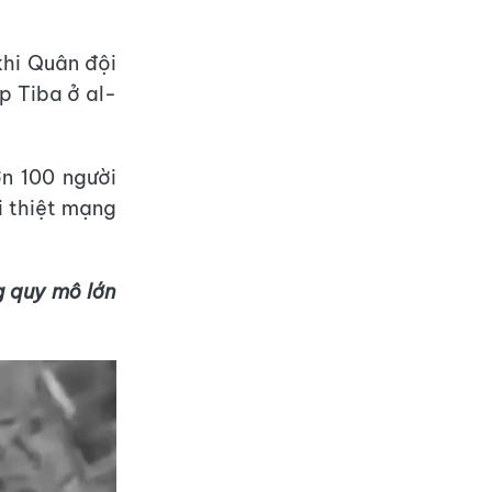
khi Quân đội
p Tiba ở al-
n 100 người
i thiệt mạng
g quy mô lớn