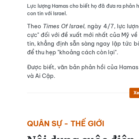
Lực lượng Hamas cho biết họ đã đưa ra phản hồ
con tin với Israel.
Theo
Times Of Israel,
ngày 4/7, lực lượn
cực" đối với đề xuất mới nhất của Mỹ v
tin, khẳng định sẵn sàng ngay lập tức b
để thu hẹp "khoảng cách còn lại".
Được biết, văn bản phản hồi của Hamas
và Ai Cập.
Xe
QUÂN SỰ - THẾ GIỚI