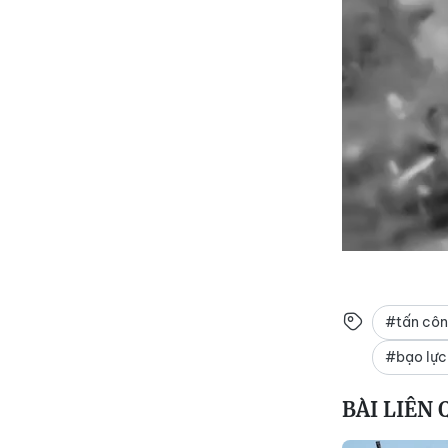
#tấn cô
#bạo lực 
BÀI LIÊN