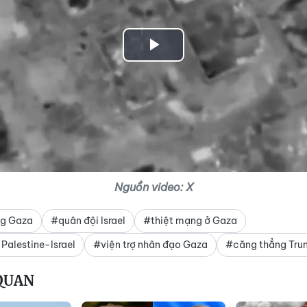
Play
Video
Nguồn video: X
ng Gaza
#quân đội Israel
#thiệt mạng ở Gaza
Palestine-Israel
#viện trợ nhân đạo Gaza
#căng thẳng Tru
 QUAN