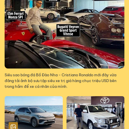
Siêu sao bóng đá Bồ Đào Nha - Cristiano Ronaldo mới đây vừa
đăng tải ảnh bộ sưu tập siêu xe trị giá hàng chục triệu USD bên
trong hầm để xe cá nhân của mình.