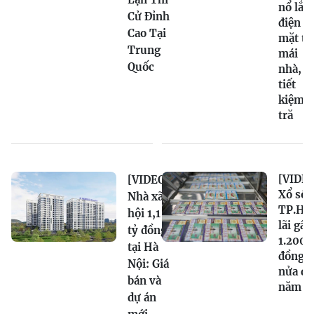
nổ lắp
Cử Đỉnh
điện
Cao Tại
mặt tr
Trung
mái
Quốc
nhà,
tiết
kiệm
tră
[VIDEO
[VIDEO]
Xổ số
Nhà xã
TP.H
hội 1,1
lãi gần
tỷ đồng
1.200 
tại Hà
đồng
Nội: Giá
nửa đầ
bán và
năm
dự án