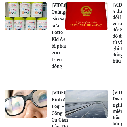
[VIDEO
[VIDEO]
5 thay
Quảng
đổi lớn
cáo sai
về sổ
sữa
đỏ: Sổ
Lotte
đỏ điệ
Kid A+
tử và
bị phạt
ghi tê
200
đồng s
triệu
hữu
đồng
[VIDEO
[VIDEO]
Doanh
Kính AI
nghiệ
Leqi -
miền
Công
Bắc
Cụ Gian
bùng
Lận Thi