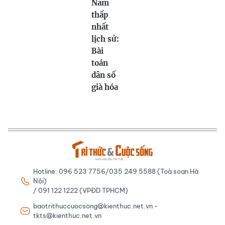
Nam
thấp
nhất
lịch sử:
Bài
toán
dân số
già hóa
Hotline: 096 523 7756/035 249 5588 (Toà soạn Hà
Nội)
/ 091 122 1222 (VPĐD TPHCM)
baotrithuccuocsong@kienthuc.net.vn -
tkts@kienthuc.net.vn