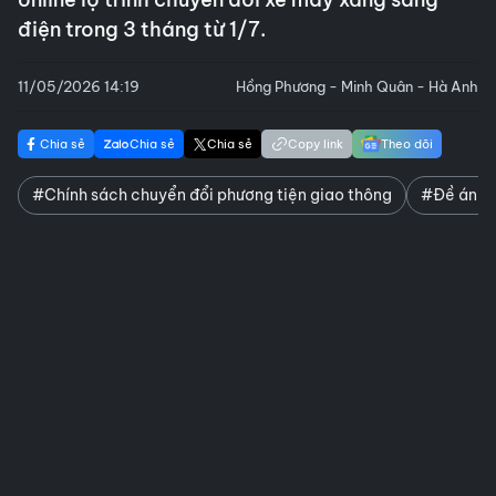
điện trong 3 tháng từ 1/7.
11/05/2026 14:19
Hồng Phương - Minh Quân - Hà Anh
Chia sẻ
Chia sẻ
Chia sẻ
Copy link
Theo dõi
#Chính sách chuyển đổi phương tiện giao thông
#Đề án vù