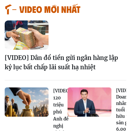
VIDEO MỚI NHẤT
[VIDEO] Dân đổ tiền gửi ngân hàng lập
kỷ lục bất chấp lãi suất hạ nhiệt
[VIDEO
[VIDEO]
Doanh
120
nhân 2
triệu
tuổi sở
phú
hữu tà
Anh đề
sản gầ
nghị
6.000