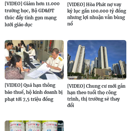
[VIDEO] Giảm hơn 11.000
[VIDEO] Hòa Phát nợ vay
trường học, Bộ GD&ĐT
kỷ lục gần 100.000 tỷ đồng
nhưng lợi nhuận vẫn bùng
thúc đẩy tinh gọn mạng
nổ
lưới giáo dục
[VIDEO] Quá hạn thông
[VIDEO] Chung cư mới gắn
báo thuế, hộ kinh doanh bị
hạn theo tuổi thọ công
trình, thị trường sẽ thay
phạt tới 7,5 triệu đồng
đổi