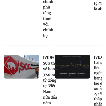
chính
tỷ đồn
phủ
là ai?
tăng
thuế
với
chính
họ
[VIDEO
[VIDEO]
Lãi su
SCG thu
liên
về hơn
ngân
37.000
hàng
tỷ đồng
lao dố
tại Việt
xuống
Nam
2,2%,
nửa đầu
thấp
năm
nhất t