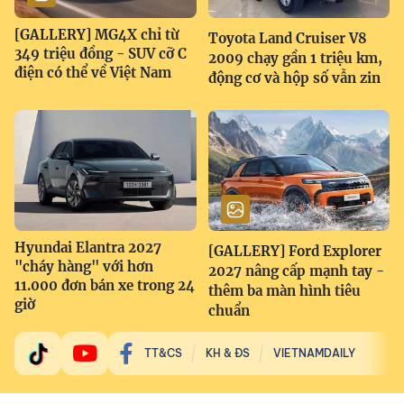
[GALLERY] MG4X chỉ từ
Toyota Land Cruiser V8
349 triệu đồng - SUV cỡ C
2009 chạy gần 1 triệu km,
điện có thể về Việt Nam
động cơ và hộp số vẫn zin
Hyundai Elantra 2027
[GALLERY] Ford Explorer
"cháy hàng" với hơn
2027 nâng cấp mạnh tay -
11.000 đơn bán xe trong 24
thêm ba màn hình tiêu
giờ
chuẩn
TT&CS
KH & ĐS
VIETNAMDAILY