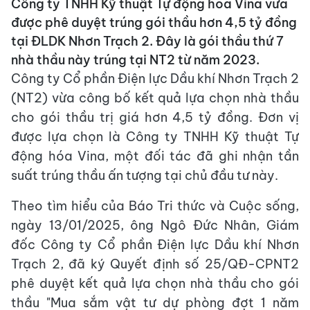
Công ty TNHH Kỹ thuật Tự động hóa Vina vừa
được phê duyệt trúng gói thầu hơn 4,5 tỷ đồng
tại ĐLDK Nhơn Trạch 2. Đây là gói thầu thứ 7
nhà thầu này trúng tại NT2 từ năm 2023.
Công ty Cổ phần Điện lực Dầu khí Nhơn Trạch 2
(NT2) vừa công bố kết quả lựa chọn nhà thầu
cho gói thầu trị giá hơn 4,5 tỷ đồng. Đơn vị
được lựa chọn là Công ty TNHH Kỹ thuật Tự
động hóa Vina, một đối tác đã ghi nhận tần
suất trúng thầu ấn tượng tại chủ đầu tư này.
Theo tìm hiểu của Báo Tri thức và Cuộc sống,
ngày 13/01/2025, ông Ngô Đức Nhân, Giám
đốc Công ty Cổ phần Điện lực Dầu khí Nhơn
Trạch 2, đã ký Quyết định số 25/QĐ-CPNT2
phê duyệt kết quả lựa chọn nhà thầu cho gói
thầu "Mua sắm vật tư dự phòng đợt 1 năm