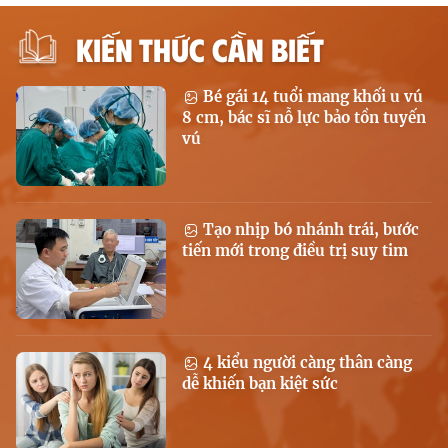
KIẾN THỨC CẦN BIẾT
Bé gái 14 tuổi mang khối u vú
8 cm, bác sĩ nỗ lực bảo tồn tuyến
vú
Tạo nhịp bó nhánh trái, bước
tiến mới trong điều trị suy tim
4 kiểu người càng thân càng
dễ khiến bạn kiệt sức