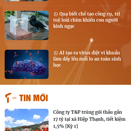
Quạ biết chế tạo công cụ, trí
tuệ loài chim khiến con người
kinh ngạc
AI tạo ra virus diệt vi khuẩn
làm dấy lên mối lo an toàn sinh
học
Tin mới
Công ty T&P trúng gói thầu gần
17 tỷ tại xã Hiệp Thạnh, tiết kiệm
1,5% [Kỳ 1]