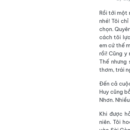
Rồi tới một
nhé! Tôi chỉ
chọn. Quyên
cách tôi lự
em cứ thế m
rồi! Cũng y 
Thế nhưng 
thơm, trái 
Đến cả cuộ
Huy cũng bắ
Nhơn. Nhiều
Khi được hỏ
niên. Tôi h