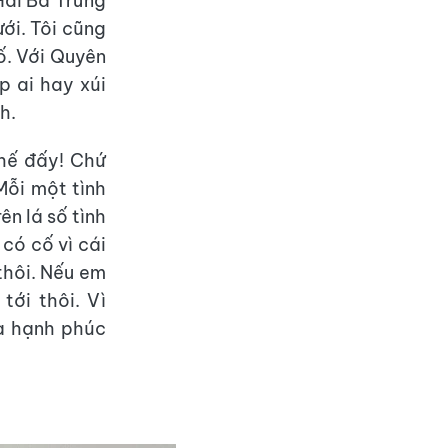
Hai Bà Trưng
ới. Tôi cũng
ố. Với Quyên
p ai hay xúi
h.
thế đấy! Chứ
Mỗi một tình
ên lá số tình
 có cố vì cái
thôi. Nếu em
tới thôi. Vì
và hạnh phúc