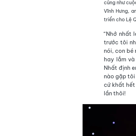
cũng như cuộc
Vĩnh Hưng, a
triển cho Lệ Q
“Nhớ nhất l
trước tôi n
nói, con bé
hay lắm và 
Nhất định e
nào gặp tôi
cứ khất hết
lần thôi!