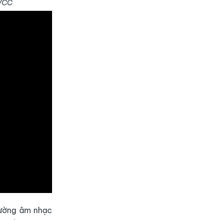
NVCC
đường âm nhạc