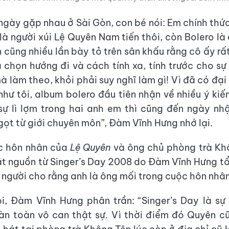
 ngày gặp nhau ở Sài Gòn, con bé nói: Em chính thức
 là người xúi Lệ Quyên Nam tiến thôi, còn Bolero l
 cũng nhiều lần bày tỏ trên sân khấu rằng cô ấy r
a chọn hướng đi và cách tính xa, tính trước cho sự
à làm theo, khỏi phải suy nghĩ làm gì! Vì đã có đại
như tôi, album bolero đầu tiên nhận về nhiều ý kiế
sự lì lợm trong hai anh em thì cũng đến ngày nh
ngọt từ giới chuyên môn”, Đàm Vĩnh Hưng nhớ lại.
c hôn nhân của
Lệ Quyên
và ông chủ phòng trà Kh
t nguồn từ Singer’s Day 2008 do Đàm Vĩnh Hưng t
 người cho rằng anh là ông mối trong cuộc hôn nhân
i, Đàm Vĩnh Hưng phân trần: “Singer’s Day là sự
oàn toàn vô can thật sự. Vì thời điểm đó Quyên 