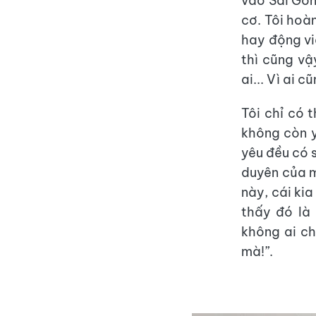
vào Sài Gòn
cơ. Tôi hoà
hay động vi
thì cũng vậ
ai... Vì ai 
Tôi chỉ có 
không còn y
yêu đều có s
duyên của mỗ
này, cái ki
thấy đó là 
không ai ch
mà!”.