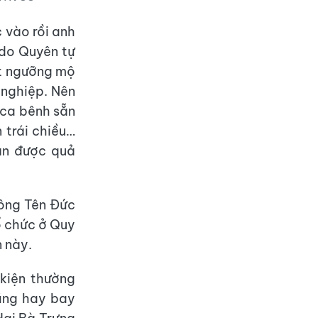
 vào rồi anh
à do Quyên tự
ất ngưỡng mộ
 nghiệp. Nên
 ca bênh sẵn
n trái chiều…
ận được quả
ông Tên Đức
ổ chức ở Quy
 này.
 kiện thường
cũng hay bay