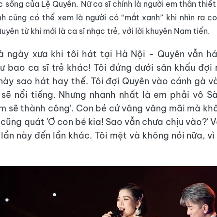
 sống của Lệ Quyên. Nữ ca sĩ chính là người em thân thiế
nh cũng có thể xem là người có “mắt xanh” khi nhìn ra c
uyên từ khi mới là ca sĩ nhạc trẻ, với lời khuyên Nam tiến.
à ngày xưa khi tôi hát tại Hà Nội - Quyên vẫn 
hư bao ca sĩ trẻ khác! Tôi đứng dưới sân khấu đợi r
 này sao hát hay thế. Tôi đợi Quyên vào cánh gà và
sẽ nổi tiếng. Nhưng nhanh nhất là em phải vô S
m sẽ thành công'. Con bé cứ vâng vâng mãi mà kh
 cũng quát 'Ơ con bé kia! Sao vẫn chưa chịu vào?' 
 lần này đến lần khác. Tôi mệt và không nói nữa, vì