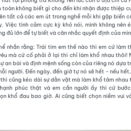
 hát tại phòng trà Không Tên lúc còn ở địa chỉ cũ 
n toàn không biết gì cho đến khi nhận được thiệp cư
ên tất cả các em út trong nghề mỗi khi gặp biến c
y. Việc tình cảm cực kỳ khó nói, mình không nên é
cũng đủ lớn để tự biết và cân nhắc quyết định của mìn
thể nhắn rằng: Trái tim em thế nào thì em cứ làm 
êu mà cứ cố phải ở lại thì chỉ làm khổ nhau thôi! 
ự an bài và định mệnh sống còn của riêng nó dựa tr
i người. Đến ngày, đến giờ tự nó sẽ hết - nếu hết,
a thì cũng kéo dài sự dằn vặt mà làm khổ tâm nhau 
hạnh phúc thật và em cần người ấy thì cứ bước 
ọn khổ đau bao giờ. Ai cũng biết chọn niềm vui 