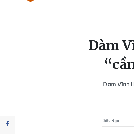
Đàm Vĩ
“cần
Đàm Vĩnh Hư
Diệu Nga