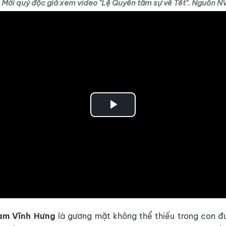
 Mời quý độc giả xem video "Lệ Quyên tâm sự về Tết". Nguồn 
Play
Video
àm Vĩnh Hưng
là gương mặt không thể thiếu trong con 