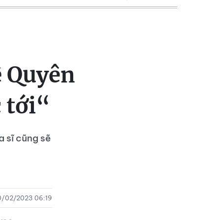
ệ Quyên
 tới“
a sĩ cũng sẽ
0/02/2023 06:19