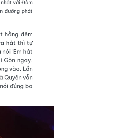
t nhất với Đàm
on đường phát
hát hằng đêm
a hát thì tự
 nói 'Em hát
ài Gòn ngay.
ông vào. Lần
Và Quyên vẫn
 nói đúng ba