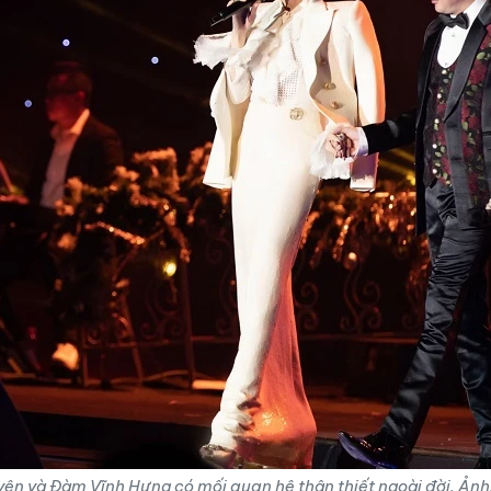
ên và Đàm Vĩnh Hưng có mối quan hệ thân thiết ngoài đời. Ản