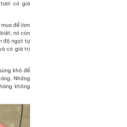
tươi có giá
ặt mua để làm
biệt, nó còn
n độ ngọt tự
à có giá trị
sùng khô để
háng. Những
 hàng không