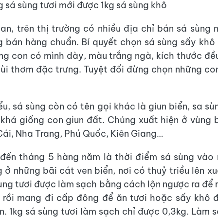
 sá sùng tươi mới được 1kg sá sùng khô
an, trên thị trường có nhiều địa chỉ bán sá sùng
g bán hàng chuẩn. Bí quyết chọn sá sùng sấy khô
ng con có mình dày, màu trắng ngà, kích thước đề
ùi thơm đặc trưng. Tuyệt đối đừng chọn những co
ểu, sá sùng còn có tên gọi khác là giun biển, sa sù
 khá giống con giun đất. Chúng xuất hiện ở vùng 
ái, Nha Trang, Phú Quốc, Kiên Giang…
1 đến tháng 5 hàng năm là thời điểm sá sùng vào
 ở những bãi cát ven biển, nơi có thuỷ triều lên xu
sùng tươi được làm sạch bằng cách lộn ngược ra để 
g rồi mang đi cấp đông để ăn tươi hoặc sấy khô 
n. 1kg sá sùng tươi làm sạch chỉ được 0,3kg. Làm s