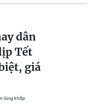
nay dân
ịp Tết
iệt, giá
ăn lùng khắp