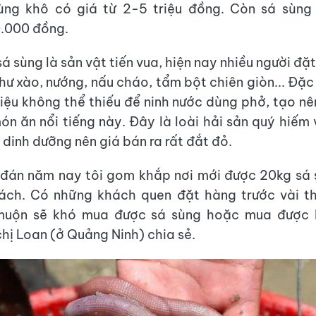
sùng khô có giá từ 2-5 triệu đồng. Còn sá sùng 
.000 đồng.
á sùng là sản vật tiến vua, hiện nay nhiều người đ
hư xào, nướng, nấu cháo, tẩm bột chiên giòn... Đặc 
 liệu không thể thiếu để ninh nước dùng phở, tạo nê
ón ăn nổi tiếng này. Đây là loài hải sản quý hiếm v
 dinh dưỡng nên giá bán ra rất đắt đỏ.
 đán năm nay tôi gom khắp nơi mới được 20kg sá 
ách. Có những khách quen đặt hàng trước vài t
muộn sẽ khó mua được sá sùng hoặc mua được
chị Loan (ở Quảng Ninh) chia sẻ.