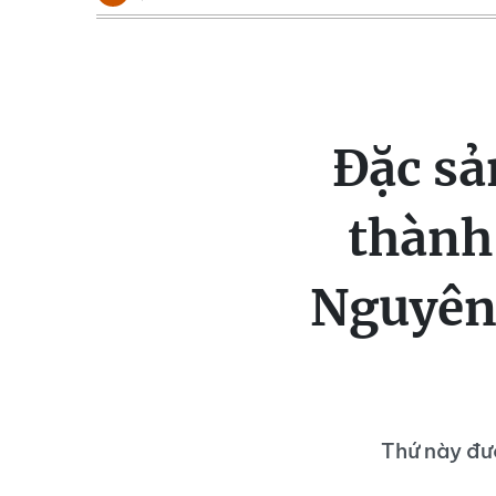
Đặc sả
thành
Nguyên 
Thứ này đượ