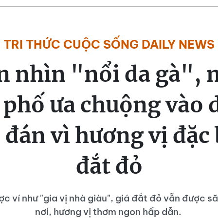
TRI THỨC CUỘC SỐNG DAILY NEWS
n nhìn "nổi da gà", 
 phố ưa chuộng vào d
đán vì hương vị đặc b
đắt đỏ
c ví như "gia vị nhà giàu", giá đắt đỏ vẫn được s
nơi, hương vị thơm ngon hấp dẫn.