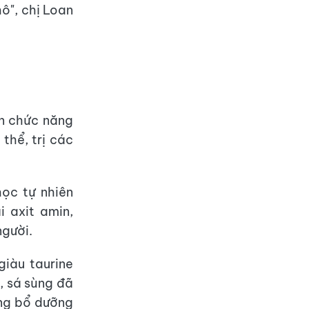
ô", chị Loan
ện chức năng
 thể, trị các
ọc tự nhiên
i axit amin,
người.
giàu taurine
a, sá sùng đã
ng bổ dưỡng