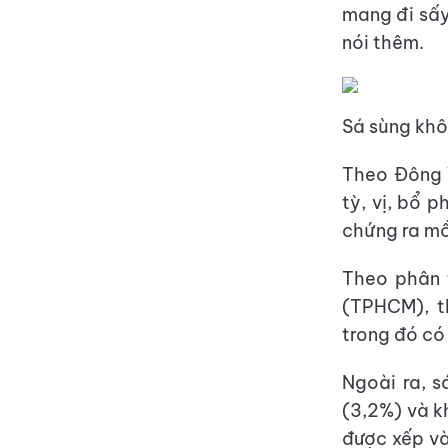
mang đi sấy
nói thêm.
Sá sùng khô
Theo Đông Y
tỳ, vị, bổ p
chứng ra mồ
Theo phân 
(TPHCM), th
trong đó có
Ngoài ra, s
(3,2%) và kh
được xếp v