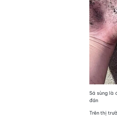
Sá sùng là 
đán
Trên thị trư