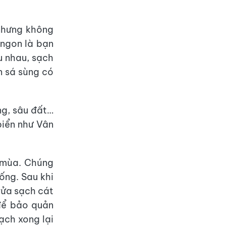
 nhưng không
 ngon là bạn
u nhau, sạch
n sá sùng có
ng, sâu đất…
biển như Vân
 mùa. Chúng
ống. Sau khi
rửa sạch cát
để bảo quản
ạch xong lại