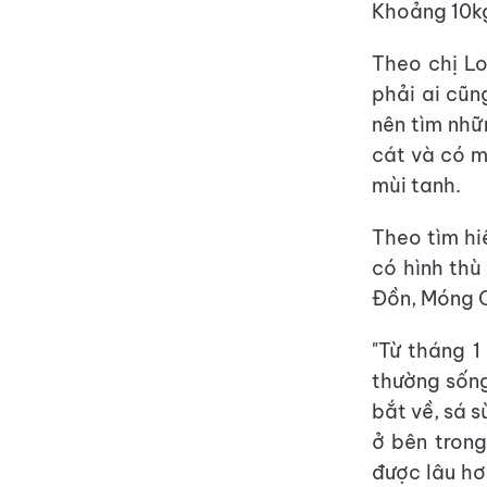
Khoảng 10kg
Theo chị Lo
phải ai cũn
nên tìm nhữ
cát và có m
mùi tanh.
Theo tìm hi
có hình thù
Đồn, Móng C
"Từ tháng 
thường sống
bắt về, sá 
ở bên tron
được lâu hơ