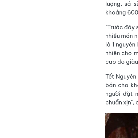
lượng, sá 
khoảng 600
"Trước đây s
nhiều món n
là 1 nguyên
nhiên cho m
cao do giàu
Tết Nguyên
bán cho kh
người đặt 
chuẩn xịn", 