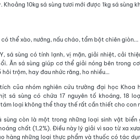
. Khoảng 10kg sá sùng tươi mới được 1kg sá sùng kh
 có thể xào, nướng, nấu cháo, tẩm bột chiên giòn...
, sá sùng có tính lạnh, vị mặn, giải nhiệt, cải thi
hổi. Ăn sá sùng giúp cơ thể giải nóng bên trong cơ
 hôi trộm, hay đau nhức răng, ho nhiều…
tích của nhóm nghiên cứu trường đại học Khoa h
ịt sá sùng có chứa 17 nguyên tố khoáng, 18 loạ
 tám loại không thể thay thế rất cần thiết cho con 
á sùng còn là một trong những loại sinh vật biển 
oáng chất (1,2%). Điều này lý giải vì sao từ xa xư
ào hàng những loại thực phẩm và thuốc có tác dụ