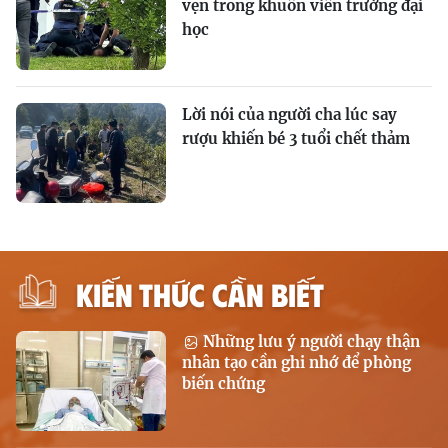
vẹn trong khuôn viên trường đại
học
Lời nói của người cha lúc say
rượu khiến bé 3 tuổi chết thảm
KIẾN THỨC CẦN BIẾT
Những lưu ý người chạy thận
nhân tạo cần ghi nhớ để phòng
biến chứng