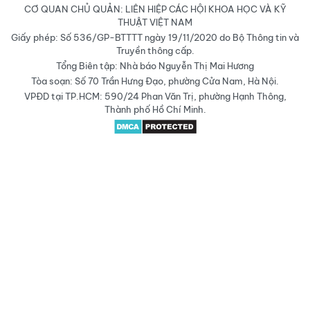
CƠ QUAN CHỦ QUẢN: LIÊN HIỆP CÁC HỘI KHOA HỌC VÀ KỸ
THUẬT VIỆT NAM
Giấy phép: Số 536/GP-BTTTT ngày 19/11/2020 do Bộ Thông tin và
Truyền thông cấp.
Tổng Biên tập: Nhà báo Nguyễn Thị Mai Hương
Tòa soạn: Số 70 Trần Hưng Đạo, phường Cửa Nam, Hà Nội.
VPĐD tại TP.HCM: 590/24 Phan Văn Trị, phường Hạnh Thông,
Thành phố Hồ Chí Minh.