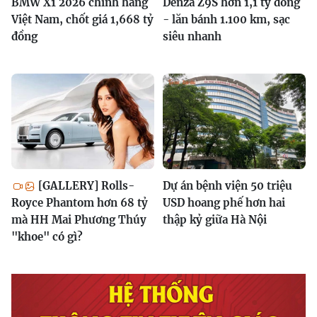
BMW X1 2026 chính hãng
Denza Z9S hơn 1,1 tỷ đồng
Việt Nam, chốt giá 1,668 tỷ
- lăn bánh 1.100 km, sạc
đồng
siêu nhanh
[GALLERY] Rolls-
Dự án bệnh viện 50 triệu
Royce Phantom hơn 68 tỷ
USD hoang phế hơn hai
mà HH Mai Phương Thúy
thập kỷ giữa Hà Nội
"khoe" có gì?