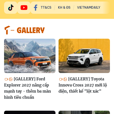
TT&CS
KH & ĐS
VIETNAMDAILY
GALLERY
[GALLERY] Ford
[GALLERY] Toyota
Explorer 2027 nâng cấp
Innova Cross 2027 mới lộ
mạnh tay - thêm ba màn
diện, thiết kế "lột xác"
hình tiêu chuẩn