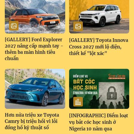
[GALLERY] Ford Explorer
[GALLERY] Toyota Innova
2027 nâng cấp mạnh tay -
Cross 2027 mới lộ diện,
thêm ba màn hình tiêu
thiết kế "lột xác"
chuẩn
Hơn nửa triệu xe Toyota
[INFOGRAPHIC] Điểm loạt
Camry bị triệu hồi vì lỗi
vụ bắt cóc học sinh ở
đồng hồ kỹ thuật số
Nigeria 10 năm qua