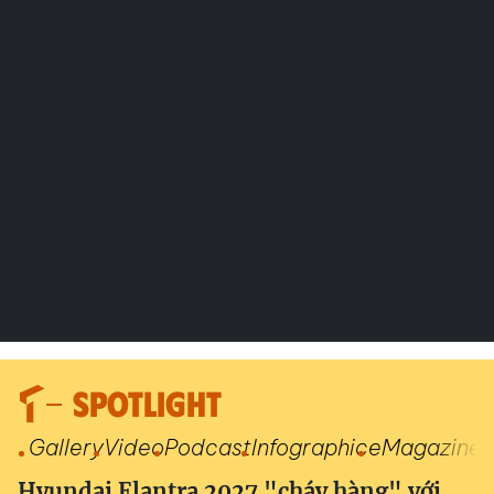
SPOTLIGHT
Gallery
Video
Podcast
Infographic
eMagazine
Hyundai Elantra 2027 "cháy hàng" với