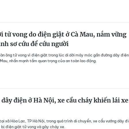
i tử vong do điện giật ở Cà Mau, nắm vững
ình sơ cứu để cứu người
đàn ông tử vong vì điện giật trong lúc di dời máy móc gần đường dây điệ
 Mau, nhấn mạnh tầm quan trọng của an toàn lao động.
dây điện ở Hà Nội, xe cẩu cháy khiến lái xe
tại xã Hòa Lạc, TP Hà Nội, trong quá trình di chuyển, xe cẩu vướng dây đ
e bị điện giật tử vong và gây cháy xe.