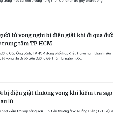
ong trong một sự kiện ở vùng nông thôn Conchán đã gây chấn động.
ười tử vong nghi bị điện giật khi đi qua đư
ở trung tâm TP HCM
ường Cầu Ông Lãnh, TP HCM đang phối hợp điều tra vụ nam thanh niên 
ật tử vong khi đi bộ trên đường Đề Thám bị ngập nước.
i bị điện giật thương vong khi kiểm tra sạp
au lũ
ra chợ kiểm tra sạp hàng sau lũ, 2 tiểu thương ở xã Quảng Điền (TP Huế) 