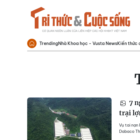
Trending
Nhà Khoa học - Vusta News
Kiến thức 
7 n
trại l
Vụ tai nạn
Dabaco Tha