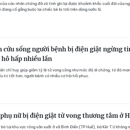
 của các nhân chứng đã vô tình ghi lại được khoảnh khắc cuối đời của ng
 đang cố gắng buộc lại chiếc bè bị trôi trên dòng nước lũ.
h cứu sống người bệnh bị điện giật ngừng t
 hô hấp nhiều lần
iệt chỉ huy giúp giảm tỷ lệ tử vong cũng như mức độ di chứng, từ đó man
u trị tốt hơn, người bệnh có nhiều cơ hội hồi phục.
phụ nữ bị điện giật tử vong thương tâm ở 
bò tại khu vực rừng sản xuất ở xã Bình Điền (TP Huế), bà Kêr T.U không