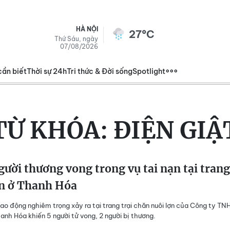
HÀ NỘI
27°C
Thứ Sáu, ngày
07/08/2026
cần biết
Thời sự 24h
Tri thức & Đời sống
Spotlight
TỪ KHÓA:
ĐIỆN GIẬ
gười thương vong trong vụ tai nạn tại trang
ợn ở Thanh Hóa
 lao động nghiêm trọng xảy ra tại trang trại chăn nuôi lợn của Công ty TN
nh Hóa khiến 5 người tử vong, 2 người bị thương.