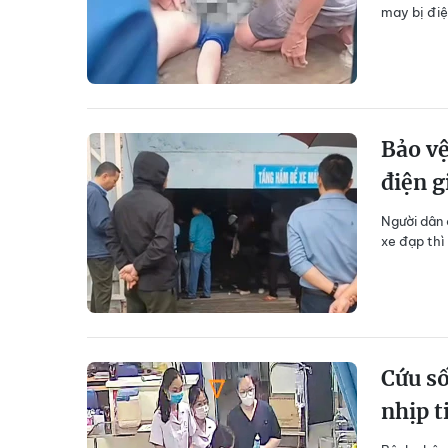
may bị điện
Bảo vệ
điện g
Người dân
xe đạp thì 
Cứu số
nhịp t