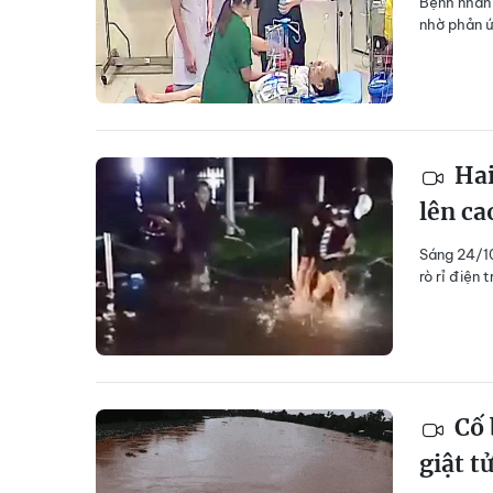
Bệnh nhân 
nhờ phản ứ
Hai
lên ca
Sáng 24/10
rò rỉ điện 
Cố 
giật t