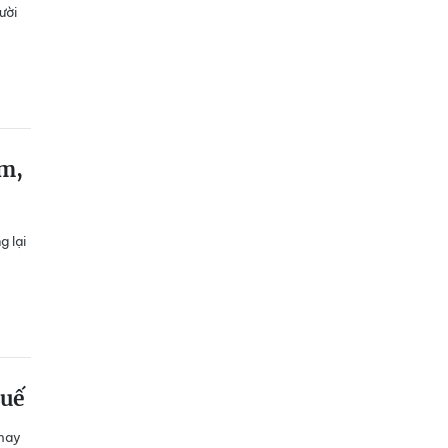
ười
im,
g lại
Huế
 may