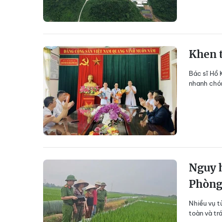
Khen t
Bác sĩ Hồ 
nhanh chón
Nguy h
Phòn
Nhiều vụ t
toàn và tr