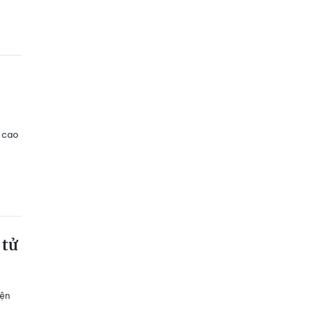
n cao
 tử
iện