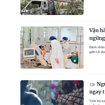
Vận hà
ngừng
Bệnh nhân 
giãn tối đ
Ngư
ngay t
Toàn bộ sự