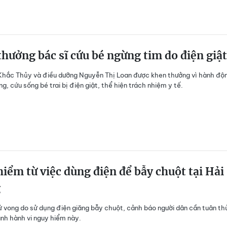
hưởng bác sĩ cứu bé ngừng tim do điện giật
Khắc Thủy và điều dưỡng Nguyễn Thị Loan được khen thưởng vì hành độ
g, cứu sống bé trai bị điện giật, thể hiện trách nhiệm y tế.
iểm từ việc dùng điện để bẫy chuột tại Hải
g
ử vong do sử dụng điện giăng bẫy chuột, cảnh báo người dân cần tuân th
ánh hành vi nguy hiểm này.