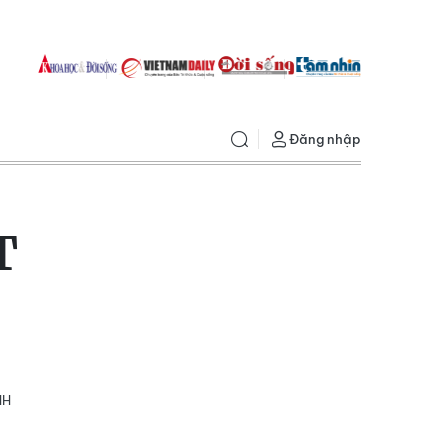
Đăng nhập
T
HH