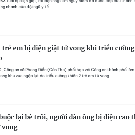
63 tuổi bị điện giật, rối loạn nhịp tim nguy hiểm đã được cấp cứu thành
ng nhanh của đội ngũ y tế.
 trẻ em bị điện giật tử vong khi triều cường
o
, Công an xã Phong Điền (Cần Thơ) phối hợp với Công an thành phố làm 
trong khu vực ngập lụt do triều cường khiến 2 trẻ em tử vong.
buộc lại bè trôi, người đàn ông bị điện cao 
ử vong