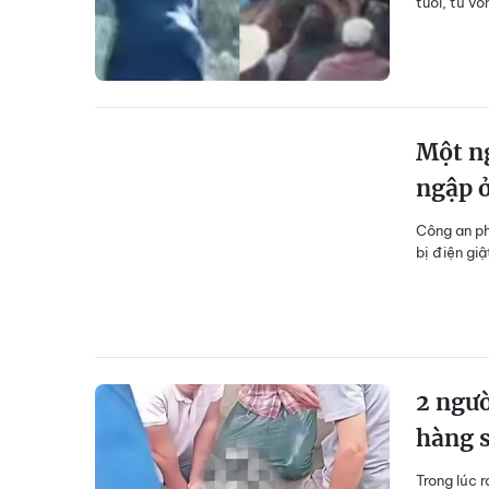
tuổi, tủ v
Một ng
ngập 
Công an ph
bị điện gi
2 ngườ
hàng s
Trong lúc 