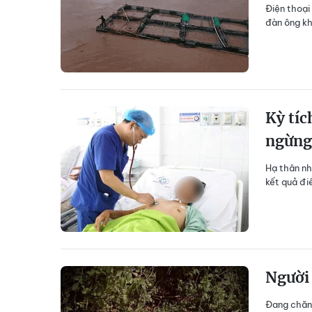
Điện thoại
đàn ông khi
Kỳ tíc
ngừng
Hạ thân nh
kết quả điề
Người 
Đang chăn 