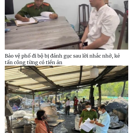
Bảo vệ phố đi bộ bị đánh gục sau lời nhắc nhở, kẻ
tấn công từng có tiền án