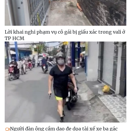
Lời khai nghi phạm vụ cô gái bị giấu xác trong vali ở
TP HCM
Người đàn ông cầm dao đe dọa tài xế xe ba gác