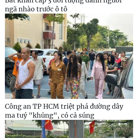
Bắt khẩn cấp 3 đối tượng đánh người
ngã nhào trước ô tô
Công an TP HCM triệt phá đường dây
ma tuý "khủng", có cả súng