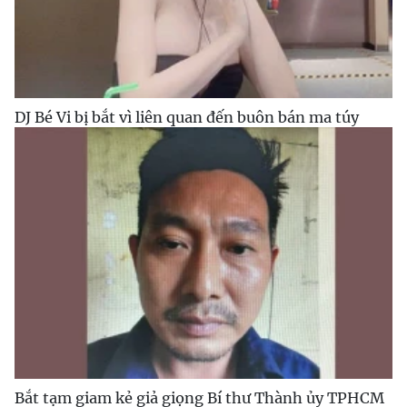
DJ Bé Vi bị bắt vì liên quan đến buôn bán ma túy
Bắt tạm giam kẻ giả giọng Bí thư Thành ủy TPHCM